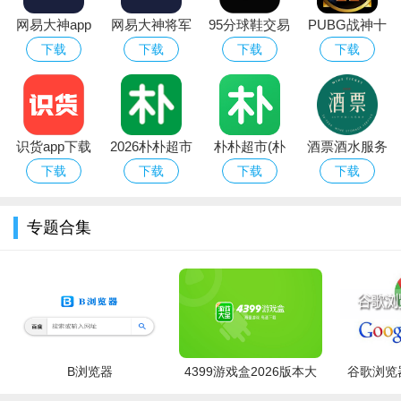
网易大神app
网易大神将军
95分球鞋交易
PUBG战神十
华为版下载官
令下载安装官
app平台下载
字架下载安卓
下载
下载
下载
下载
方最新版
方2026最新版
免费版
识货app下载
2026朴朴超市
朴朴超市(朴
酒票酒水服务
官方正版最新
app最新版本
朴买菜)app安
app
下载
下载
下载
下载
版本
卓手机版
专题合集
创新中国app功能
1.简单易用：界面简洁，操作简单，用户可以轻松发布和接受
任务。
2.多样化任务：任务类型丰富多样，满足用户各种需求。
B浏览器
4399游戏盒2026版本大
谷歌浏览器
3.实时通知：用户接受任务后可以实时接收任务状态和审核结
全