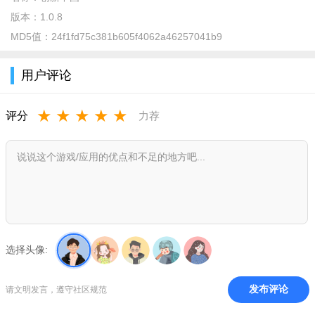
版本：
1.0.8
MD5值：
24f1fd75c381b605f4062a46257041b9
用户评论
★
★
★
★
★
评分
力荐
创新中国app亮点
数据安全：用户的个人信息和数据是加密存储的，保障用户
信息安全和隐私保护。
精准推广：创新中国根据用户的兴趣偏好和地域特点进行精
准推广，提高用户参与的积极性。
选择头像:
24小时客服支持：用户在使用过程中遇到问题可以随时联系
发布评论
请文明发言，遵守社区规范
客服，提供专业的帮助和解决方案。