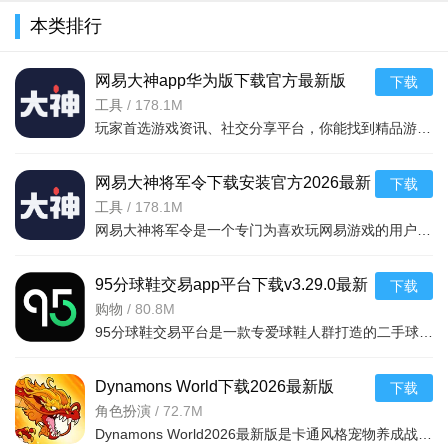
本类排行
果的通知。
4.安全保障：平台提供担保交易，确保任务完成者能够及时收
网易大神app华为版下载官方最新版
下载
到奖金。
v4.15.0华为版
工具
/
178.1M
玩家首选游戏资讯、社交分享平台，你能找到精品游戏资源，可以与其他玩家交流游戏技巧，还可以向大神学习经验，游戏成长材料、定制礼包每日领，游戏进阶快人一步，独家定制游戏
网易大神将军令下载安装官方2026最新
下载
版v4.15.0安卓版
工具
/
178.1M
网易大神将军令是一个专门为喜欢玩网易游戏的用户打造的手机应用工具，为用户提供了最丰富的功能，里面能够为用户提供游戏攻略，游戏工具，游戏账户交易，改密码，升级服务等等，让广大的网易玩家能够放心的去玩游戏
95分球鞋交易app平台下载v3.29.0最新
下载
版
购物
/
80.8M
95分球鞋交易平台是一款专爱球鞋人群打造的二手球鞋交易平台，超多大牌保真的球鞋和潮流服饰。非常多的潮流达人的购物专场。平台不仅有着平台的专业鉴定，而且还有各种保障机制让用户们对交易更加满意。有需要的朋
Dynamons World下载2026最新版
下载
v1.12.62 安卓版
角色扮演
/
72.7M
Dynamons World2026最新版是卡通风格宠物养成战斗RPG手游，可免费获取皮卡丘、裂空座等神兽。玩法类似精灵宝可梦，能捕捉训练宝可梦，需考虑属性相克策略。支持实时PVP对战、世界BOSS超