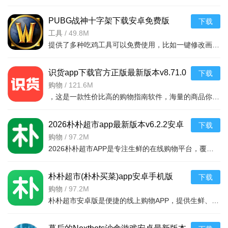
PUBG战神十字架下载安卓免费版
下载
v7.68.0安卓免费版
工具
/
49.8M
提供了多种吃鸡工具可以免费使用，比如一键修改画质，调节游戏的各种参数，还可以提供一些其他实用功能，比如快速清理手机内存、手机加速等，优化手机性能，提供更流畅的游戏体验，
识货app下载官方正版最新版本v8.71.0
下载
安卓版
购物
/
121.6M
，这是一款性价比高的购物指南软件，海量的商品你都是可以选择的，用户可以看到很多的优惠的商品内容，各种正版资源可以在这里下载，由识货专业鉴别功能帮助你甄别，十分专业安全，需
2026朴朴超市app最新版本v6.2.2安卓
下载
最新版
购物
/
97.2M
2026朴朴超市APP是专注生鲜的在线购物平台，覆盖多城，30分钟极速配送。品类丰富含生鲜、日用品等，万款产品品质保障，天天特价月月大促。新人首单免邮送100元红包，更有秒杀、优惠券、秒付功能，冷链锁
朴朴超市(朴朴买菜)app安卓手机版
下载
v6.2.2安卓版
购物
/
97.2M
朴朴超市安卓版是便捷的线上购物APP，提供生鲜、日用等万款品质商品，每日特价、月月大促，新人首单免邮还送100元红包。支持30分钟闪电送达多区域，秒付通道结账快，更有完善售后保障，满足日常需求，轻松享