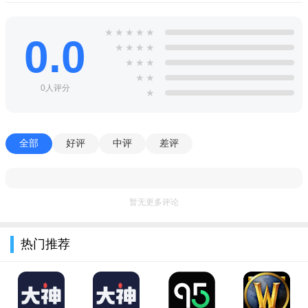
创新中国app特色
1.用户可以通过多种方式轻松赚取零花钱，如完成任务、调查
★
★
★
★
★
0.0
★
★
★
★
问卷等。
★
★
★
2.用户赚取的零花钱可以随时提现到支付宝账户，零门槛操作
★
★
0人评分
★
方便快捷。
3.用户还可以通过邀请好友注册并完成任务来获取额外奖励，
提高赚钱效率。
全部
好评
中评
差评
暂无更多评论
热门推荐