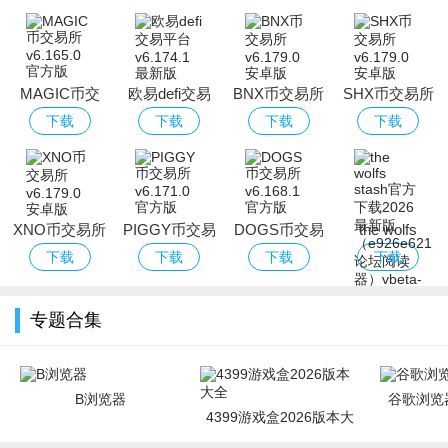
MAGIC币交
欧易defi交易
BNX币交易所
SHX币交易所
易所
平台
下载
下载
下载
下载
XNO币交易所
PIGGY币交易
DOGS币交易
the wolfs
所
所
stash官方下
下载
下载
下载
下载
载2026最新版
（e926e621
专题合集
论坛阅读器）
B浏览器
谷歌浏览器
4399游戏盒2026版本大
全