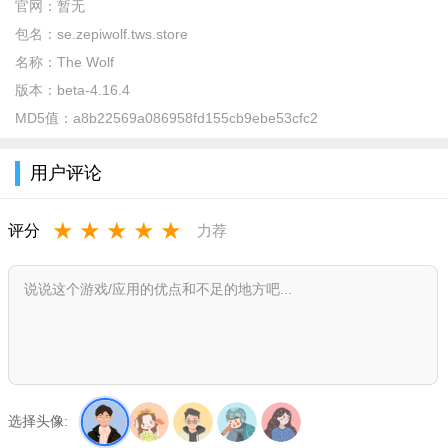
官网：
暂无
包名：
se.zepiwolf.tws.store
名称：
The Wolf
版本：
beta-4.16.4
MD5值：
a8b22569a086958fd155cb9ebe53cfc2
用户评论
★
★
★
★
★
评分
力荐
选择头像: