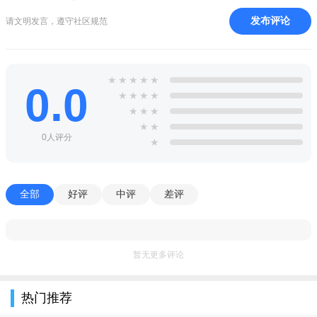
发布评论
请文明发言，遵守社区规范
★
★
★
★
★
0.0
★
★
★
★
★
★
★
★
★
0人评分
★
全部
好评
中评
差评
暂无更多评论
热门推荐