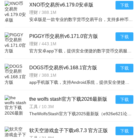
XNO币交易所v6.179.0安卓版
下载
理财
/
388.1M
安卓版是一款专业的数字货币交易平台，支持多种币种交易，操作简单，安全稳定，是您投资数字资产
PIGGY币交易所v6.171.0官方版
下载
理财
/
443.1M
官方安卓app下载，提供安全便捷的数字货币交易服务，支持多种币种实时买卖，界面简洁操作流畅
DOGS币交易所v6.168.1官方版
下载
理财
/
388.1M
app手机版下载，支持Android系统，提供安全便捷的加密货币交易服务，界面简洁易用。
the wolfs stash官方下载2026最新版
下载
（e926e621论坛阅读器）vbeta-
工具
/
10.3M
TheWolfsStash官方下载2025最新版（e926e621论坛阅读器）提供包括简体中文在内的多种语言选项，方便全球用户
v4.16.4官方安卓版
软天空游戏盒子下载v8.7.3 官方正版
下载