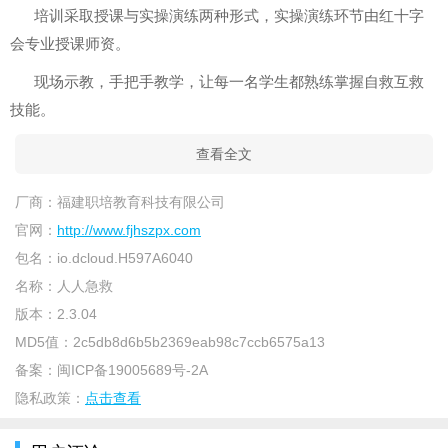
培训采取授课与实操演练两种形式，实操演练环节由红十字
会专业授课师资。
现场示教，手把手教学，让每一名学生都熟练掌握自救互救
技能。
查看全文
厂商：
福建职培教育科技有限公司
官网：
http://www.fjhszpx.com
包名：
io.dcloud.H597A6040
名称：
人人急救
版本：
2.3.04
MD5值：
2c5db8d6b5b2369eab98c7ccb6575a13
备案：
闽ICP备19005689号-2A
隐私政策：
点击查看