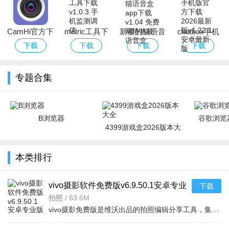
最新版本
CamHi官方下
metric工具下
新疆的猫语音
chatbox手机
载
载
盒app下载
版官方下载
下载
下载
下载
下载
2026最新版
专题合集
B浏览器
谷歌浏览器
4399游戏盒2026版本大
全
本类排行
vivo摄影软件免费版v6.9.50.1安卓专业
下载
版
拍照
/
63.6M
vivo摄影免费版是维沃出品的拍照编辑分享工具，集相机、修图、分享于一体。AI智能修图省心高效，20+经典胶片