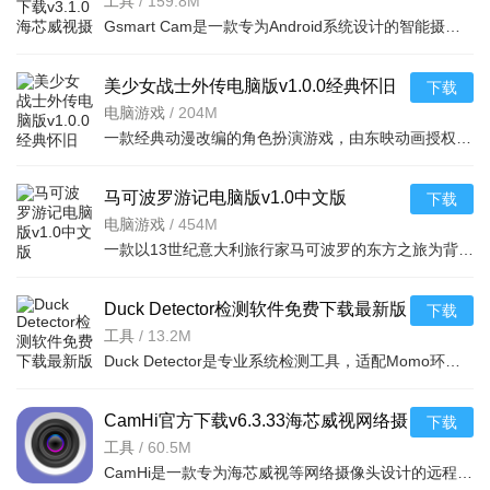
像头远程查看工具
工具
/
159.8M
Gsmart Cam是一款专为Android系统设计的智能摄像头管理软件。它支持实时监控、远程回放、移动侦测告警等功能
美少女战士外传电脑版v1.0.0经典怀旧
下载
电脑游戏
/
204M
一款经典动漫改编的角色扮演游戏，由东映动画授权开发，完美还原了原作中月野兔
马可波罗游记电脑版v1.0中文版
下载
电脑游戏
/
454M
一款以13世纪意大利旅行家马可波罗的东方之旅为背景的模拟经营冒险游戏。玩家将扮
Duck Detector检测软件免费下载最新版
下载
本v2026.07.30安卓版
工具
/
13.2M
Duck Detector是专业系统检测工具，适配Momo环境，可检测系统底层信息、硬件安全等级，新增黑白名单批量导入
CamHi官方下载v6.3.33海芯威视网络摄
下载
像头监控软件
工具
/
60.5M
CamHi是一款专为海芯威视等网络摄像头设计的远程监控软件，支持实时预览、录像回放、移动侦测报警等功能，让