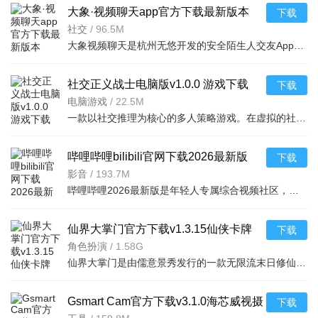
大象·视频聊天app官方下载最新版本
下载
v1.6.8安卓版
社交
/
96.5M
大象视频聊天是杭州无悠开发的安全陌生人交友App，经检测无病毒广告。真人实名环境，匿名社交降低压力，智能
社交正义战士电脑版v1.0.0 游戏下载
下载
电脑游戏
/
22.5M
一款以社交推理为核心的多人策略游戏。在虚拟的社区世界中，玩家将扮演正义战士，通过
哔哩哔哩bilibili官网下载2026最新版
下载
v9.5.0最新版
影音
/
193.7M
哔哩哔哩2026最新版是年轻人专属综合视频社区，以独特弹幕文化和年轻化生态为核心。亮点含4K240HZ超清体验、
仙界大掌门官方下载v1.3.15仙侠卡牌
下载
RPG手游
角色扮演
/
1.58G
仙界大掌门是由儒意景秀发行的一款无限流末日修仙手游，于2026年7月30日全平台公测。游戏融合模拟经营、卡牌
Gsmart Cam官方下载v3.1.0海芯威视摄
下载