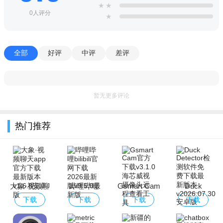
★
★
0人评分
★
全部
好评
中评
差评
暂无更多评论
热门推荐
大象·视频聊
哔哩哔哩
Gsmart Cam
Duck
天app官方下
bilibili官网下
官方下载
Detector检测
下载
下载
下载
下载
载最新版本
载2026最新版
软件免费下载