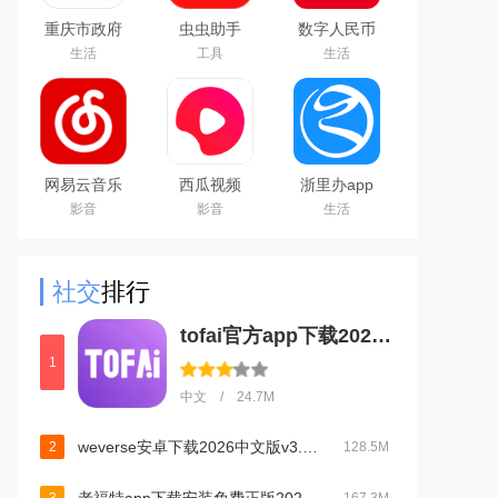
重庆市政府
虫虫助手
数字人民币
渝快办app
2026最新版
试点版官方
生活
工具
生活
官方版
游戏盒子
app安卓版
网易云音乐
西瓜视频
浙里办app
下载2025最
2024最新版
官方下载
影音
影音
生活
新版
2026手机版
社交
排行
tofai官方app下载2026最新版v1.3.5最新免费版
1
中文 / 24.7M
weverse安卓下载2026中文版v3.12.6官方安卓版
2
128.5M