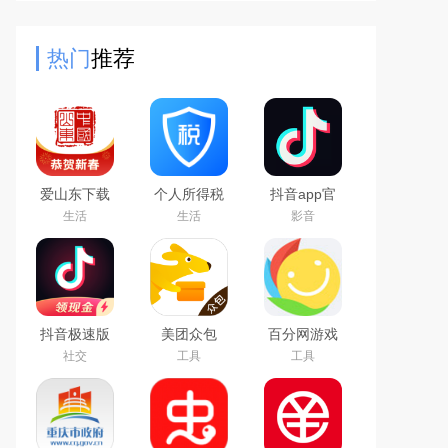
以在线和全球的好友进行沟通，画质
非常的高清，不会卡顿，很多
热门
推荐
爱山东下载
个人所得税
抖音app官
app官方最
app下载安
方最新版本
生活
生活
影音
新版
装官方2026
最新版
抖音极速版
美团众包
百分网游戏
免费下载
app
盒子下载
社交
工具
工具
2026最新版
2026新版