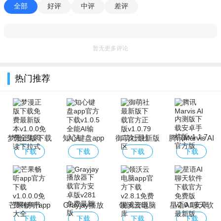
全部
好评
中评
差评
暂无更多评论
热门推荐
梦漫正版下载
知心键盘app
御萌社最新版
腾讯Marvis AI
免费最新版本
官方下载
下载官方正版
内测版下载安
下载
下载
下载
下载
卓手机版
芒果畅听app
Grayjay播放
领沃云电脑
星语AI聊天软
官方下载
器下载官方安
app官方下载
件下载官方免
下载
下载
下载
下载