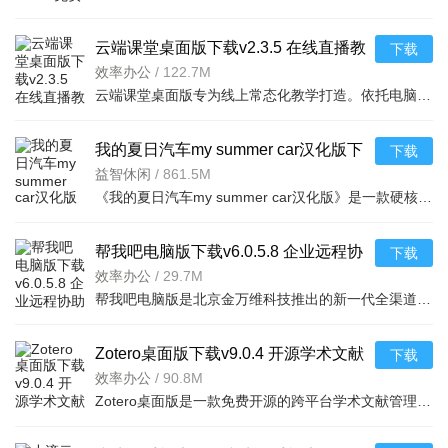
云端课堂桌面版下载v2.3.5 在线直播教
下载
学上课互动课堂软件
效率办公
/
122.7M
云端课堂桌面版专为线上常态化教学打造。依托电脑大屏，界面开阔，支持自定义布局与工具栏。能实现课件展示
我的夏日汽车my summer car汉化版下
下载
载v1.6生存模拟驾驶游戏
益智休闲
/
861.5M
《我的夏日汽车my summer car汉化版》是一款硬核生存模拟驾驶游戏，玩家将扮演一位芬兰乡村青年，从零开始组
帮我吧电脑版下载v6.0.5.8 企业远程协
下载
助客服运维管理软件
效率办公
/
29.7M
帮我吧电脑版是北京金万维科技推出的新一代全渠道智能客服管理软件，整合了全渠道接入能力，可统一承接网页
Zotero桌面版下载v9.0.4 开源学术文献
下载
管理、论文参考文献生成工
效率办公
/
90.8M
Zotero桌面版是一款免费开源的跨平台学术文献管理工具。它支持通过高级检索功能，按多维度精准筛选资料，并