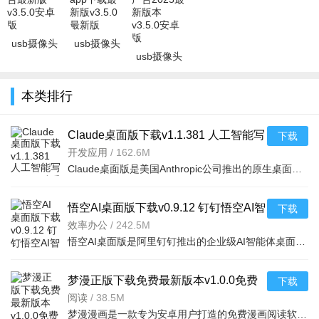
usb摄像头
usb摄像头
usb摄像头
pro版无广告
专业版app
专业版去广
最新版
下载最新版
告2025最新
v3.5.0安卓
v3.5.0最新
本类排行
版本v3.5.0
版
版
安
Claude桌面版下载v1.1.381 人工智能写
下载
作代码助手
开发应用
/
162.6M
Claude桌面版是美国Anthropic公司推出的原生桌面端AI助手，适配Windows与macOS系统。无需依赖浏览器即可独立
悟空AI桌面版下载v0.9.12 钉钉悟空AI智
下载
能体办公自动化工具
效率办公
/
242.5M
悟空AI桌面版是阿里钉钉推出的企业级AI智能体桌面平台，可像真人一样操作电脑处理文件、执行复杂任务，实现
梦漫正版下载免费最新版本v1.0.0免费
下载
全集阅读下拉式
阅读
/
38.5M
梦漫漫画是一款专为安卓用户打造的免费漫画阅读软件，提供海量高清漫画资源，支持下拉式阅读体验，界面简洁