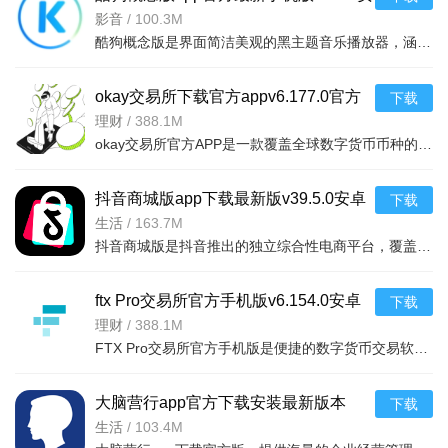
卓版
影音
/
100.3M
想要购买的商品。一键下单的功能让用户能够随时下单，并且商
酷狗概念版是界面简洁美观的黑主题音乐播放器，涵盖全网热门资源，支持无损音质与蝰蛇音效，播放稳定流畅。
品能够随时送达。
3.微核小视频让用户能够分享自己的美好生活，让世界记住自
okay交易所下载官方appv6.177.0官方
下载
己。通过海量用户的分享和互动，用户可以得到点赞、打赏，同
版
理财
/
388.1M
okay交易所官方APP是一款覆盖全球数字货币币种的全新交易平台，提供比特币、以太坊等多币种交易及衍生品服务
时还能够拥有粉丝量、关注度和获赏等各种奖励。这样用户不仅
可以分享自己的生活，还能够获得更多的互动
抖音商城版app下载最新版v39.5.0安卓
下载
版
生活
/
163.7M
抖音商城版是抖音推出的独立综合性电商平台，覆盖多类商品，主打超值好物省心选。个性化推荐提升体验，通过
ftx Pro交易所官方手机版v6.154.0安卓
下载
版
理财
/
388.1M
FTX Pro交易所官方手机版是便捷的数字货币交易软件，支持比特币、狗狗币等买卖，提供安全交易环境。智能盯盘
大脑营行app官方下载安装最新版本
下载
v3.1.6安卓版
生活
/
103.4M