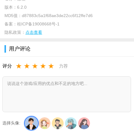
软件介绍：
版本：
6.2.0
MD5值：
d87883c5a1f68ae3de22cc6f12ffe7d6
《微核app》这款软件提供了方便轻松的聊天功能，让用户可
备案：
桂ICP备19008668号-1
以与朋友、家人和其他用户进行无阻碍的交流。此外，它还具有
隐私政策：
点击查看
超全面的社交功能，包括添加好友、创建群聊、分享照片和视
频、发表动态等等，让用户可以更好地与其他人建立和维护社交
用户评论
关系。除了社交功能，这款软件还提供了海量精选的短视频内容
供用户浏览和欣赏。用户可以通过浏览和搜索来发现感兴趣的视
★
★
★
★
★
评分
力荐
频，并与其他用户进行交流和评论。这为用户提供了一个丰富多
样的视频平台，让他们可以在休闲时间欣赏有趣、有益或有启发
性的内容。
软件功能：
1、提供了打赏功能，自行选择打赏的金额，并了解打赏记
录；
选择头像:
2、支持关注用户，也可以了解自己的粉丝量，选择粉丝进行