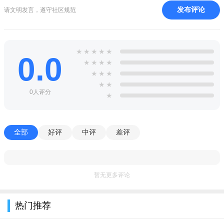
回关；
发布评论
请文明发言，遵守社区规范
3、支持发布动态进行互动，并为喜欢的动态进行点赞、评论
等；
★
★
★
★
★
4、提供了通讯录，保存用户的好友信息和群组，自行选择好
0.0
★
★
★
★
友进行聊天；
★
★
★
★
★
5、提供了直播大厅，在线即可观看直播视频进行互动，也可
0人评分
★
以开直播；
6、支持更换主页背景，自行选择在线背景进行使用，也可以
全部
好评
中评
差评
上传图片进行设置；
暂无更多评论
热门推荐