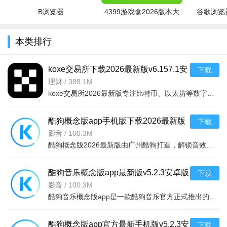
B浏览器
4399游戏盒2026版本大
谷歌浏览器
2、可以通过直播或短视频了解新品上市和促销活动，及时获
取优惠信息；
全
本类排行
3、提供个性化推荐功能，根据用户的兴趣和购物历
4、可以关注自己感兴趣的人或品牌，获取他们最新的动态和
koxe交易所下载2026最新版v6.157.1安
下载
推荐；
卓版
理财
/
388.1M
koxe交易所2026最新版专注比特币、以太坊等数字货币交易，提供资产交易、存储及衍生品服务。支持快捷买卖、
5、可以参加各种线上活动，如抽奖、答题等，有机会获得奖
品和福利；
酷狗概念版app手机版下载2026最新版
下载
软件亮点：
v5.2.3安卓版
影音
/
100.3M
酷狗概念版2026最新版由广州酷狗打造，解锁音效无广告，全新UI极简清爽。支持心情弹幕互动、频道分享音乐故
1.微核社交提供高效互动和便捷社交的功能，让用户能够轻松
与他人进行私聊，并且通过超有趣的聊天模式，让聊天变得既私
酷狗音乐概念版app最新版v5.2.3安卓版
下载
密又有趣。同时，微核社交也提供群聊模式，让多人能够实时连
影音
/
100.3M
接并进行互动，提高沟通效率。
酷狗音乐概念版app是一款酷狗音乐官方正式推出的正版音乐软件，这个版本的酷狗音乐和原版大不相同，这个版本
2.微核商城汇聚了众多商家，并且提供了海量的商品供用户选
酷狗概念版app官方最新手机版v5.2.3安
下载
择。通过高密集和多层次的渠道终端，用户能够方便地找到自己