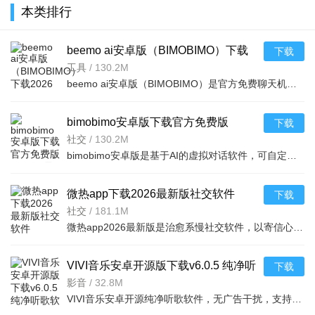
本类排行
beemo ai安卓版（BIMOBIMO）下载
下载
2026官方免费版v2.50.3安卓最新版
工具
/
130.2M
beemo ai安卓版（BIMOBIMO）是官方免费聊天机器人，汇聚数百影视动漫虚拟偶像。AI拟真对话贴合偶像风格，支
bimobimo安卓版下载官方免费版
下载
v2.50.3最新安卓版
社交
/
130.2M
bimobimo安卓版是基于AI的虚拟对话软件，可自定义角色性格背景，通过文字/语音/视频模拟真实交流。含约会游
微热app下载2026最新版社交软件
下载
v1.31.0安卓版
社交
/
181.1M
微热app2026最新版是治愈系慢社交软件，以寄信心情陪伴为核心，主打温柔倾诉与匿名表达。亮点为慢社交无压力
VIVI音乐安卓开源版下载v6.0.5 纯净听
下载
歌软件
影音
/
32.8M
VIVI音乐安卓开源纯净听歌软件，无广告干扰，支持在线搜歌、本地播放，界面简洁，免费下载使用。适合追求纯