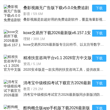
叠影视频无广告版下载v5.0.0免费追剧
下载
软件
影音
/
59.6M
叠影视频是款超好用的免费追剧软件，覆盖海量影视资源，支持高清流畅播放，适配安卓手机，无广告干扰，让你
koxe交易所下载2026最新版v6.157.1安
下载
卓版
理财
/
388.1M
koxe交易所2026最新版专注比特币、以太坊等数字货币交易，提供资产交易、存储及衍生品服务。支持快捷买卖、
精准扶贫咨询平台v1.1 2026官方中文版
下载
资讯
/
5.1M
2020安卓版是一款实用的扶贫咨询工具，提供政策查询和问题解答功能，帮助用户快速了解扶贫
消考宝中级模拟考试下载官方2026最新
下载
版v4.1.32安卓最新版
教育
/
29.2M
消考宝中级模拟考试官方2026最新版同步新版消防教材，官方试题章节匹配，结构优化升级。亮点含学霸激励省时
酷狗概念版app手机版下载2026最新版
下载