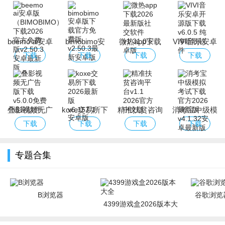
beemo ai安卓
bimobimo安
微热app下载
VIVI音乐安卓
版
卓版下载官方
2026最新版社
开源版下载
下载
下载
下载
下载
（BIMOBIMO）
免费版
交软件
下载2026官方
免费版
叠影视频无广
koxe交易所下
精准扶贫咨询
消考宝中级模
告版下载
载2026最新版
平台
拟考试下载官
下载
下载
下载
下载
方2026最新版
专题合集
B浏览器
谷歌浏览器
4399游戏盒2026版本大
全