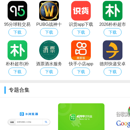
软件功能：
95分球鞋交易
PUBG战神十
识货app下载
2026朴朴超市
1、丰富素材：内置了大量的绘画素材，用户可以根据自己的
app平台下载
字架下载安卓
官方正版最新
app最新版本
下载
下载
下载
下载
需求进行选择和使用；
免费版
版本
2、多种画笔：提供多种不同的画笔和颜色，让用户能够轻松
绘制出自己想要的效果；
朴朴超市(朴
酒票酒水服务
快手小店app
德邦快递安卓
3、智能绘画：利用人工智能技术，能够自动识别用户所画的
朴买菜)app安
app
官方下载2026
版
下载
下载
下载
下载
线条和形状，进行智能绘制；
卓手机版
安卓最新版
4、同步分享：支持将绘画作品同步分享到社交媒体平台，让
专题合集
更多人欣赏和交流；灵绘AI是一款专业的绘图软件。灵绘AI可以
自行选择喜欢的风格，出图做壁纸，开启属于自己的手机生活！
软件亮点：
1、多种玩法 激发你的创作想象！