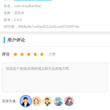
包名：
com.hnxylhai.lhai
名称：
灵绘AI
软件介绍：
版本：
1.0.2
MD5值：
59b8a9e7ce9ac0212a31ced3710f974e
灵创ai绘画app是一款基于人工智能技术开发的创意绘画应
用，旨在帮助用户快速实现艺术创作和绘画表达。通过灵绘AI画
用户评论
家，用户可以轻松创建独特、精美的艺术作品，并体验到创作的
乐趣和成就感
★
★
★
★
★
评分
力荐
软件优势：
1、能够自动识别用户绘制的内容并自动进行优化；
2、支持多种主流设计软件文件格式，如PSD、AI等；
3、内置大量精美的画笔材料和纹理，可以更准确地塑造画
作！
选择头像: