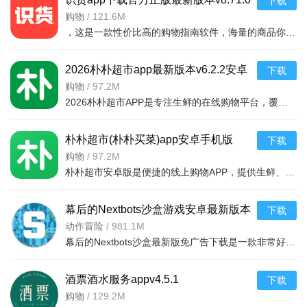
下载
安卓版
购物
/
121.6M
，这是一款性价比高的购物指南软件，海量的商品你都是可以选择的，用户可以看到很多的优惠的商品内容，各种正版资源可以在这里下载，由识货专业鉴别功能帮助你甄别，十分专业安全，需
2026朴朴超市app最新版本v6.2.2安卓
下载
最新版
购物
/
97.2M
2026朴朴超市APP是专注生鲜的在线购物平台，覆盖多城，30分钟极速配送。品类丰富含生鲜、日用品等，万款产品品质保障，天天特价月月大促。新人首单免邮送100元红包，更有秒杀、优惠券、秒付功能，冷链锁
朴朴超市(朴朴买菜)app安卓手机版
下载
v6.2.2安卓版
购物
/
97.2M
朴朴超市安卓版是便捷的线上购物APP，提供生鲜、日用等万款品质商品，每日特价、月月大促，新人首单免邮还送100元红包。支持30分钟闪电送达多区域，秒付通道结账快，更有完善售后保障，满足日常需求，轻松享
幕后的Nextbots沙盒游戏安卓最新版本
下载
v11.2.2 中文版
动作冒险
/
981.1M
幕后的Nextbots沙盒最新版免广告下载是一款非常好玩的3D沙盒建造冒险游戏，高度自由的玩法和丰富的游戏内容，可以带给玩家们更多的冒险体验，采用第一视角，玩家可以自由探索和冒险，可以构建自己的基地，
酒票酒水服务appv4.5.1
下载
购物
/
129.2M