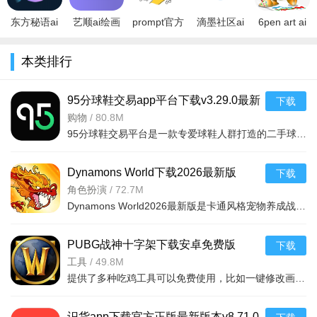
版
东方秘语ai
艺顺ai绘画
prompt官方
滴墨社区ai
6pen art ai
绘画下载
app下载官
下载ai绘画
绘画下载
绘画下载
2023官方最
方版2023最
2023最新版
2023最新免
2023最新版
本类排行
新版v1.0.1
新版v2.5.0
v1.2手机版
费版v2.0.1
v0.3.8免费
安卓版
安卓版
安卓版
官方版
95分球鞋交易app平台下载v3.29.0最新
下载
版
购物
/
80.8M
95分球鞋交易平台是一款专爱球鞋人群打造的二手球鞋交易平台，超多大牌保真的球鞋和潮流服饰。非常多的潮流达人的购物专场。平台不仅有着平台的专业鉴定，而且还有各种保障机制让用户们对交易更加满意。有需要的朋
Dynamons World下载2026最新版
下载
v1.12.62 安卓版
角色扮演
/
72.7M
Dynamons World2026最新版是卡通风格宠物养成战斗RPG手游，可免费获取皮卡丘、裂空座等神兽。玩法类似精灵宝可梦，能捕捉训练宝可梦，需考虑属性相克策略。支持实时PVP对战、世界BOSS超
PUBG战神十字架下载安卓免费版
下载
v7.68.0安卓免费版
工具
/
49.8M
提供了多种吃鸡工具可以免费使用，比如一键修改画质，调节游戏的各种参数，还可以提供一些其他实用功能，比如快速清理手机内存、手机加速等，优化手机性能，提供更流畅的游戏体验，
识货app下载官方正版最新版本v8.71.0