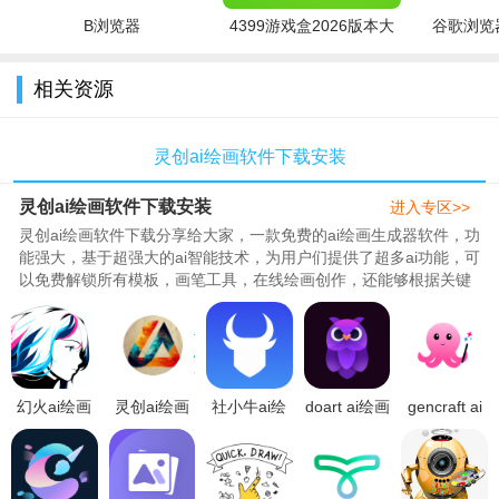
2、独属于你 专属壁纸随心切换！
B浏览器
4399游戏盒2026版本大
谷歌浏览器
3、以图画图 生成你的动漫形象！
全
相关资源
4、以文绘图 把你的想象输出成真！
灵创ai绘画软件下载安装
灵创ai绘画软件下载安装
进入专区>>
灵创ai绘画软件下载分享给大家，一款免费的ai绘画生成器软件，功
能强大，基于超强大的ai智能技术，为用户们提供了超多ai功能，可
以免费解锁所有模板，画笔工具，在线绘画创作，还能够根据关键
词描述，快速生成各种与众不同的画作，289特别整理了灵创ai绘画
app官方版/安卓版/ios下载所有版本，希望满足大家的绘画需求！..
幻火ai绘画
灵创ai绘画
社小牛ai绘
doart ai绘画
gencraft ai
app官方下
软件下载官
画app官方
软件下载
官方下载
载2023最新
方最新版(灵
免费版
2023安卓最
2024最新版
免费版
绘AI)v1.0.2
v1.0.0安卓
新版v1.0.0
v1.7.4安卓
v1.0.1安卓
安卓手机版
最新版
安卓官方版
手机版