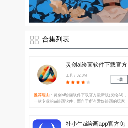
合集列表
灵创ai绘画软件下载官方
最新版(灵绘AI)
工具 / 32.8M
下载
推荐理由
：灵创ai绘画软件下载官方最新版(灵绘AI)，
一款专业的ai绘画软件，面向于所有爱好绘画的玩家
们，不需要任何绘图技巧，内置专业绘图功能，基于
强大ai技术，可以帮助大家根据关键词描述，快速生
成各种唯美的绘画作品，让绘画创作更加简单高效！
社小牛ai绘画app官方免
软件介绍：灵创ai绘画app..