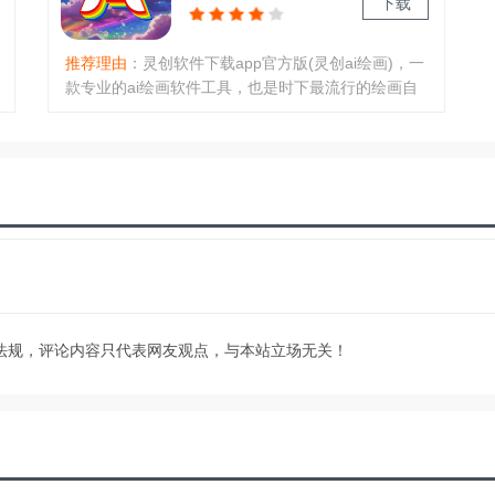
下载
推荐理由
：灵创软件下载app官方版(灵创ai绘画)，一
款专业的ai绘画软件工具，也是时下最流行的绘画自
动生成器软件，可以将大家的想象快速变成现实，基
于强大的ai智能技术，快速建模，输入关键词描述，
即可为生成各种唯美的画作，让绘画创作变成更简单
的事情！软件介绍：灵创AI..
法规，评论内容只代表网友观点，与本站立场无关！