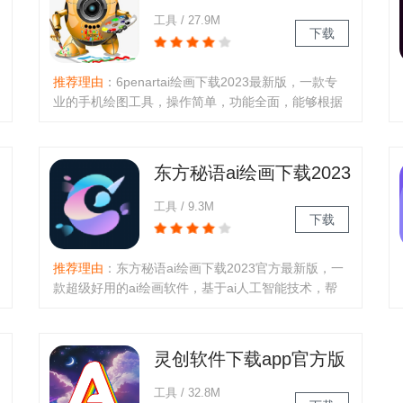
最新版
工具 / 27.9M
下载
推荐理由
：6penartai绘画下载2023最新版，一款专
业的手机绘图工具，操作简单，功能全面，能够根据
用户们描述需求，一键生成ai作品，风格百变，任你
挑选，致力于让手机创作更加简单高效！软件介绍：
6penartai绘画可以在自己上面进行ai绘画的软件，ai
东方秘语ai绘画下载2023
绘画是一款很智能的绘画软件..
官方最新版
工具 / 9.3M
下载
推荐理由
：东方秘语ai绘画下载2023官方最新版，一
款超级好用的ai绘画软件，基于ai人工智能技术，帮
助用户们可以随时随地在线绘画创作，操作简单，新
手小白也能够轻松进阶，通过关键词描述，快速生成
各种ai画作，还能够和画师们进行经验分享交流，提
灵创软件下载app官方版
升绘画技巧！软件介绍：东方..
(灵创ai绘画)
工具 / 32.8M