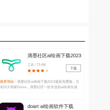
滴墨社区ai绘画下载2023
最新免费版
工具 / 73.4M
下载
推荐理由
：滴墨社区ai画画下载2023最新免费版，又
名D/大画家Domo，滴墨社区一款专业的ai绘画生成
器软件，面向于所有绘画爱好者们，大家可以随时线
上分享交流绘画技巧，以及绘图经验，发布绘画作品
等，同时还能够线上智能生成各种不同的绘画作品，
doart ai绘画软件下载
开发无限绘图想象力！软件介绍..