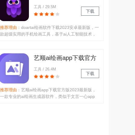
2023安卓最新版
工具 / 29.5M
下载
推荐理由
：doartai绘画软件下载2023安卓最新版，一
款超级实用的手机绘画工具，基于ai人工智能技术，
为大家提供强大的绘画功能，内置超多绘画作品，大
家可以免费浏览，收藏喜欢，同时还能够通过关键词
描述，快速生成自己专属的艺术作品，不需要绘画技
艺顺ai绘画app下载官方
巧，也没有任何使用限制，..
版2023最新版
工具 / 26.4M
下载
推荐理由
：艺顺ai绘画app下载官方版2023最新版，
一款专业的ai绘画生成器软件，类似于文言一心app
功能，能够通过关键词描述，一键生成各种艺术作
品，免费浏览使用所有素材，帮助用户们轻松创作，
将灵感快速显示出来，让绘画创作更加简单高效！软
件介绍：艺顺ai绘画app是一款专..