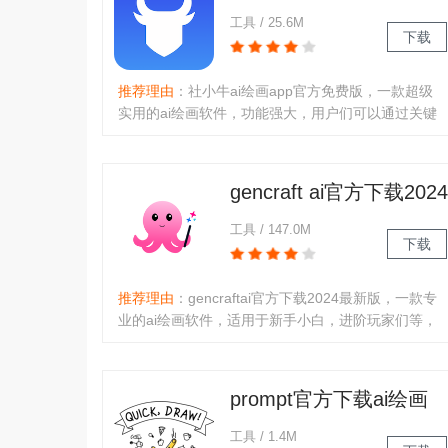
费版
工具 / 25.6M
下载
推荐理由
：社小牛ai绘画app官方免费版，一款超级
实用的ai绘画软件，功能强大，用户们可以通过关键
词描述的方式，快速生成各种丰富的绘画作品，让想
象一秒变成现实，轻松将灵感以作品的方式呈现给大
家，并且没有版权限制，可以直接分享至第三方平台
gencraft ai官方下载2024
使用!软件介绍：社小牛ai绘画..
最新版
工具 / 147.0M
下载
推荐理由
：gencraftai官方下载2024最新版，一款专
业的ai绘画软件，适用于新手小白，进阶玩家们等，
操作十分简单，基于ai人工智能技术，可以通过关键
词输入，确定绘画风格，快速生成各种ai作品，还能
够免费使用所有绘画素材，为大家提供更加专业的绘
prompt官方下载ai绘画
图功能！软件介绍：Gencraf..
2023最新版
工具 / 1.4M