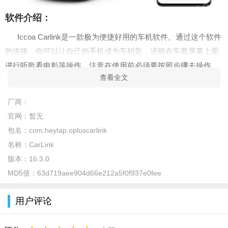
软件介绍：
Iccoa Carlink是一款极为便捷好用的车机软件。通过这个软件
的连接，你可以让自己的手机成为车钥匙，还能在车载屏幕上面
进行听歌看电影等操作。注意在使用前必须要按照步骤去操作，
查看全文
这样才能顺利连接哦。
软件优势：
厂商：
官网：
暂无
1、借助手机丰富的应用生态，扩充车载应用。
包名：
com.heytap.opluscarlink
2、系统级性能，保障体验。支持无感互联，熄屏连接，降低
名称：
CarLink
手机功耗，避免手机发热和卡顿。支持服务保活，连接更稳定。
版本：
16.3.0
3、适配不同汽车屏幕分辨率，现阶段不同车型屏幕尺寸、分
MD5值：
63d719aee904d66e212a5f0f937e0fee
辨率皆有所差异，是否可自适应适配不同尺寸、长宽比等也是车
联工作组正在攻克的工作方向；
用户评论
软件特色：