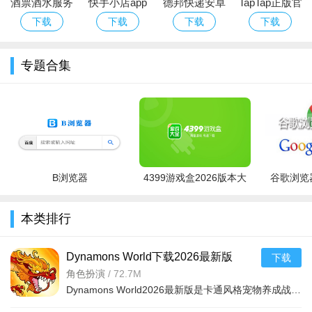
酒票酒水服务
快手小店app
德邦快递安卓
TapTap正版官
码,完成连接。
app
官方下载2026
版
方下载最新版
下载
下载
下载
下载
安卓最新版
本2026
专题合集
B浏览器
4399游戏盒2026版本大
谷歌浏览器
全
本类排行
Dynamons World下载2026最新版
下载
v1.12.62 安卓版
角色扮演
/
72.7M
Dynamons World2026最新版是卡通风格宠物养成战斗RPG手游，可免费获取皮卡丘、裂空座等神兽。玩法类似精灵宝可梦，能捕捉训练宝可梦，需考虑属性相克策略。支持实时PVP对战、世界BOSS超