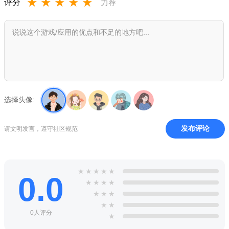
★
★
★
★
★
评分
力荐
1、实现在手机智能互联状态中拨打电话，查找通讯录等功
能。
2、将用户手机上的本地音乐作为音乐库，在行车时可播放手
机音乐。
3、可调用户手机上已安装好的导航地图类应用，即可在车载
显示屏上实现导航功能。
选择头像:
发布评论
请文明发言，遵守社区规范
★
★
★
★
★
0.0
★
★
★
★
★
★
★
★
★
0人评分
★