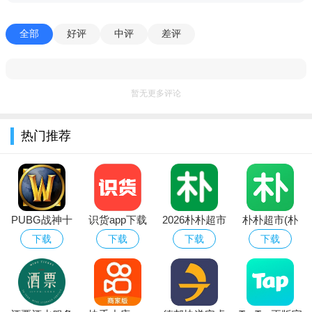
软件亮点：
1、ICCOA Carlink初步形成了包括主流智能地图、影音娱
全部
好评
中评
差评
乐、资讯服务在内的丰富应用生态。
2、在多维交互方面，ICCOA Carlink也提供语音助手快捷唤
暂无更多评论
醒入口，可快速唤醒语音助手进行语音交互。
3、在操作页面上，ICCOA Carlink更加贴近用户习惯，提供
热门推荐
Dock任务栏，除了显示近期应用、便捷显示卡片外，还支持
POI、导航诱导、播放器、日程建议等信息便捷触达。
使用说明：
1、打开手机端的WLAN和蓝牙。
PUBG战神十
识货app下载
2026朴朴超市
朴朴超市(朴
字架下载安卓
官方正版最新
app最新版本
朴买菜)app安
下载
下载
下载
下载
2、在车机端设置页面打开车机WLAN和蓝牙。
免费版
版本
卓手机版
3、点击车机端【ICCOA Carlink】图标，此时手机会弹框提
示连接。
4、点击手机弹框中的“连接”按钮，并输入车机屏幕上的确认