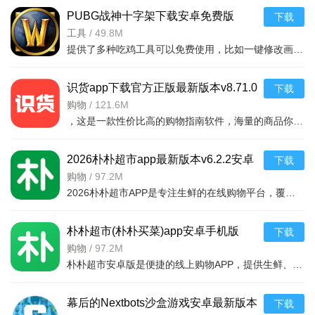
PUBG战神十字架下载安卓免费版
下载
v7.68.0安卓免费版
工具
/
49.8M
提供了多种吃鸡工具可以免费使用，比如一键修改画质，调节游戏的各种参数，还可以提供一些其他实用功能，比如快速清理手机内存、手机加速等，优化手机性能，提供更流畅的游戏体验，
识货app下载官方正版最新版本v8.71.0
下载
安卓版
购物
/
121.6M
，这是一款性价比高的购物指南软件，海量的商品你都是可以选择的，用户可以看到很多的优惠的商品内容，各种正版资源可以在这里下载，由识货专业鉴别功能帮助你甄别，十分专业安全，需
2026朴朴超市app最新版本v6.2.2安卓
下载
最新版
购物
/
97.2M
2026朴朴超市APP是专注生鲜的在线购物平台，覆盖多城，30分钟极速配送。品类丰富含生鲜、日用品等，万款产品品质保障，天天特价月月大促。新人首单免邮送100元红包，更有秒杀、优惠券、秒付功能，冷链锁
朴朴超市(朴朴买菜)app安卓手机版
下载
v6.2.2安卓版
购物
/
97.2M
朴朴超市安卓版是便捷的线上购物APP，提供生鲜、日用等万款品质商品，每日特价、月月大促，新人首单免邮还送100元红包。支持30分钟闪电送达多区域，秒付通道结账快，更有完善售后保障，满足日常需求，轻松享
幕后的Nextbots沙盒游戏安卓最新版本
下载