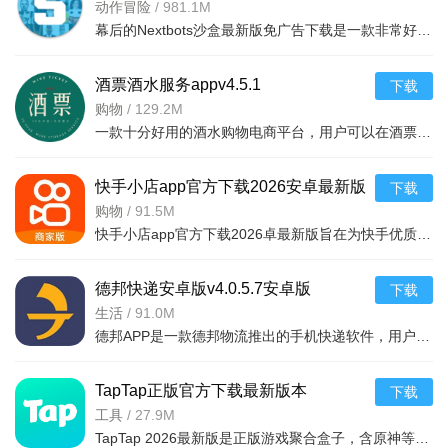
v11.2.2 中文版
动作冒险
/
981.1M
幕后的Nextbots沙盒最新版免广告下载是一款非常好玩的3D沙盒建造冒险游戏，高度自由的玩法和丰富的游戏内容，可以带给玩家们更多的冒险体验，采用第一视角，玩家可以自由探索和冒险，可以构建自己的基地，
酒票酒水服务appv4.5.1
下载
购物
/
129.2M
一款十分好用的酒水购物电商平台，用户可以在酒票酒水服务app上选购各种酒品，平台上酒品种类丰富，还有超多折扣，海量名优酒品，低至9.9元。，用户可以在享受美酒的同时查阅相关酒品知识
快手小店app官方下载2026安卓最新版
下载
v7.2.40.481安卓最新版
购物
/
91.5M
快手小店app官方下载2026卓最新版旨在为快手优质用户提供便捷的商品售卖服务，高效的将自身流量转化为收益，app拥有的功能很强大，店家可以在线查看所有的订单详情，软件拥有工作台，效率工具，客服消息等
德邦快递安卓版v4.0.5.7安卓版
下载
生活
/
91.0M
德邦APP是一款德邦物流推出的手机快递软件，用户可以通过手机下单查单、跟踪及个人资料管理等基本功能，方便快捷。
TapTap正版官方下载最新版本
下载
2026v2.94.0-mkt#100300手机版
工具
/
27.9M
TapTap 2026最新版是正版游戏聚合盒子，含原神等海量大作，更新及时。有平台+游戏双重福利，定期推主题权益；内置地图/配队/找搭子工具及安装包管理，提升体验。支持多登录保障安全，青少年模式兼顾不