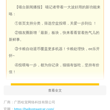
【喵台新闻播报】 喵记者带着一大波好用的新功能来
咯：
①首页支持分类，筛选空盆投喂，关爱一步到位 ！
②猫友圈新增「最新」板块，快来看看冒着热气儿的
新鲜事。
③卡粮自动退币覆盖更多机器！卡粮处理快，ee乐开
怀~
④投喂每一步，都为你记录，猫猫有饭吃，坚持有价
值！
查看全文
厂商：
广西哈宠网络科技有限公司
官网：
https://hellostreetcat.com/