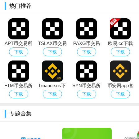
热门推荐
猫的路上大家一起同行。
2、涵盖猫咪各种服务，包括上门喂养家庭寄养，疫苗驱虫体
检等常见医疗服务，托运摄影配种等商家合作服务，让您养猫更
加方便。
APT币交易所
TSLAX币交易
PAXG币交易
欧易.cc下载
2、体系化的养猫知识，为你一一梳理养猫过程中可能遇见的
官方最新app
所官方下载最
所app官方中
官方最新版
下载
下载
下载
下载
问题和困惑，告诉你靠谱的解决办法。科学养猫，我们说到做
下载
新版本
文版下载
到！
特色
FTM币交易所
binance.us下
SYN币交易所
币安网app官
1、致力于关爱流浪猫，通过线上即时通信交流，及时掌握流
app下载正版
载官方最新版
app官网最新
方安卓版
下载
下载
下载
下载
浪猫的情况，解决它们的疾病及生存问题。
2026最新版本
app
版下载
2、可申请成为志愿者，与同样关注动物保护的好友一起，发
专题合集
扬关爱之心，在保护动物方面发挥重要的作用。
3、很多有关于动物保护的活动，例如宠物领养周末、动物保
护志愿者招募、动物援救、流浪猫收容所领养日等。