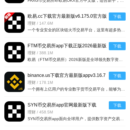
PAXG币交易所即欧易OKX官方中文版，适合新手，全球知名且交易量、流动性优异。PAXG为实体黄金支持的数字资产
欧易.cc下载官方最新版v6.175.0官方版
下载
理财
/
147.6M
一个专业安全的区块链火币交易平台，这里有超多热门的数字货币种类，大家通过欧易.
FTM币交易所app下载正版2026最新版
下载
本v6.156.1官方版
理财
/
388.1M
欧易（FTM币交易所）2026新版是全球领先数字资产平台，服务200+国家用户，提供加密交易、理财、Web3生态等一
binance.us下载官方最新版appv3.16.7
下载
官方版
理财
/
178.1M
一个拥有上亿用户的专业数字货币交易平台，能够为大家安全的交易比特币、以太
SYN币交易所app官网最新版下载
下载
v6.175.0官方版
理财
/
458.5M
SYN币交易所app面向全球用户，提供数字资产交易、理财及Web3入口的综合服务。支持现货、合约、期权等交易模