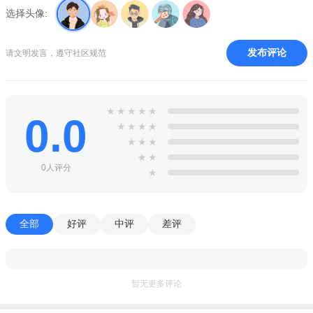
选择头像:
发布评论
请文明发言，遵守社区规范
说明
哈啰街猫app，为广大爱猫的小伙伴打造的云养猫平台，在线
★
★
★
★
★
0.0
养猫吸猫，与猫友在线交流，分享养猫心得，一起云养猫，关爱
★
★
★
★
流浪猫。
★
★
★
★
★
介绍
0人评分
★
哈啰孵化的一个创新、科学与互助的流浪猫关爱社区。
旨在用科学手段支持更多人参与到流浪猫关爱与社区环境治
全部
好评
中评
差评
理行动
特点
暂无更多评论
1、养猫者独有的社区，可以和万千猫友交流养猫的知识、分
享养猫体验和养猫快乐，一同解决养猫过程中遇到的问题，在养