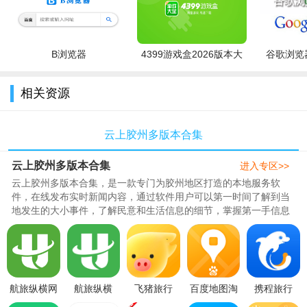
B浏览器
4399游戏盒2026版本大
谷歌浏览器
全
相关资源
云上胶州多版本合集
云上胶州多版本合集
进入专区>>
云上胶州多版本合集，是一款专门为胶州地区打造的本地服务软
件，在线发布实时新闻内容，通过软件用户可以第一时间了解到当
地发生的大小事件，了解民意和生活信息的细节，掌握第一手信息
内容，享受胶州新闻和服务。今..
航旅纵横网
航旅纵横
飞猪旅行
百度地图淘
携程旅行
上值机选座
app最新版
appv9.10.58.105
金赚钱
app下载手