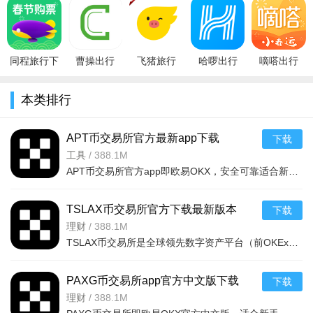
app手机版
本2025下载
安卓版
appv6.0.3官
机版2026正
v8.5.6安卓
v8.5.6安卓
方安卓版
式版v8.93.6
版
版
安
同程旅行下
曹操出行
飞猪旅行
哈啰出行
嘀嗒出行
载2022最新
（新能源）
app官方下
app官方下
2026官方版
版v10.2.6官
appv6.5.5官
载安装
载2026最新
v10.27.4最
本类排行
方安卓版
方安卓版
v9.10.58.105
版本
新版
安卓版
v6.99.71
APT币交易所官方最新app下载
下载
v6.154.0官方版
工具
/
388.1M
优势
APT币交易所官方app即欧易OKX，安全可靠适合新手，覆盖数百虚拟货币及衍生品服务。其合约工具丰富、理财方式
- 养活一只真流浪猫
TSLAX币交易所官方下载最新版本
下载
- 在猫友圈与大家一起交流
v6.168.0官方版
理财
/
388.1M
- 一起看流浪猫咪吃播
TSLAX币交易所是全球领先数字资产平台（前OKEx），安全可信（1:1准备金、冷钱包存管、CertiK审计）。TSLAX币
- 申请或助力更多猫屋落地
PAXG币交易所app官方中文版下载
下载
- 个人成就一目了然
v6.154.0官方版
理财
/
388.1M