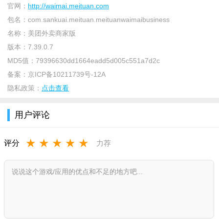
件，是可以在android平台上使用的应用程序。主要功能是接受并
官网：
http://waimai.meituan.com
处理用户订单，处理退款，账户在线结算，管理美团外卖的门
包名：
com.sankuai.meituan.meituanwaimaibusiness
店，随时调整营业信息、商品库存等。让你轻松管理店铺，想开
名称：
美团外卖商家版
店的朋友快来下载吧！
版本：
7.39.0.7
MD5值：
79396630dd1664eadd5d005c551a7d2c
特色亮点
备案：
京ICP备10211739号-12A
[订单管理]随时随地接单，处理催单，操作退单。
隐私政策：
点击查看
[账户管理]订单对账简单明了，按天结算，账期打款。
用户评论
[门店管理]餐厅信息随时设定，自由开关门店。
[便捷操作]界面简洁，分类清晰，易操作。
★
★
★
★
★
评分
力荐
产品优势
商家可以更快捷开店
用户评价可以看图片
配送信息可自助设置