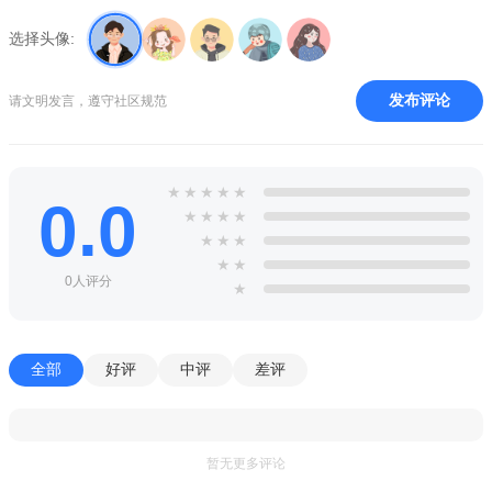
增加订单提醒音设置
选择头像:
支持手机号快捷登录
发布评论
请文明发言，遵守社区规范
★
★
★
★
★
0.0
★
★
★
★
★
★
★
★
★
0人评分
★
全部
好评
中评
差评
暂无更多评论