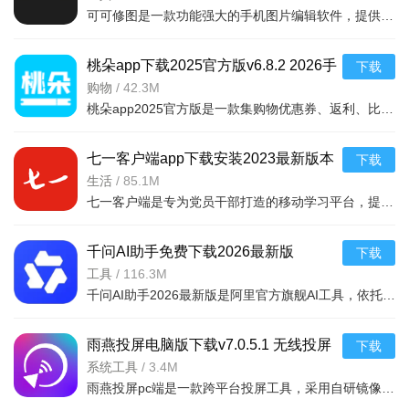
可可修图是一款功能强大的手机图片编辑软件，提供海量滤镜、贴纸、文字、边框等素材，支持人像美容、抠图换
桃朵app下载2025官方版v6.8.2 2026手
下载
机版
购物
/
42.3M
桃朵app2025官方版是一款集购物优惠券、返利、比价于一体的安卓购物助手。它聚合了淘宝、天猫、京东等主流电
七一客户端app下载安装2023最新版本
下载
v2.3.3 2026手机版
生活
/
85.1M
七一客户端是专为党员干部打造的移动学习平台，提供最新党建新闻、政策解读、理论学习资料及视频课程。v2.3
千问AI助手免费下载2026最新版
下载
v7.0.1.2970官方版
工具
/
116.3M
千问AI助手2026最新版是阿里官方旗舰AI工具，依托最强Qwen大模型与阿里生态，聚合办公、学习、生活全能能力
雨燕投屏电脑版下载v7.0.5.1 无线投屏
下载
同屏电脑客户端高清投屏软件
系统工具
/
3.4M
雨燕投屏pc端是一款跨平台投屏工具，采用自研镜像技术，1080P高清输出，音画同步无卡顿，竖屏内容自动适配，