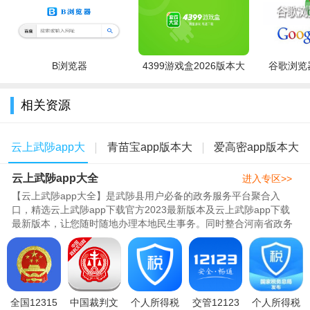
B浏览器
4399游戏盒2026版本大
谷歌浏览器
全
相关资源
云上武陟app大
青苗宝app版本大
爱高密app版本大
云上武陟app大全
全
全
全
进入专区>>
【云上武陟app大全】是武陟县用户必备的政务服务平台聚合入
口，精选云上武陟app下载官方2023最新版本及云上武陟app下载
最新版本，让您随时随地办理本地民生事务。同时整合河南省政务
服务平台豫事办app下载官方版，支..
全国12315
中国裁判文
个人所得税
交管12123
个人所得税