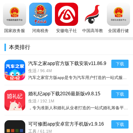
平台下载
书网查询官
app下载安
电子驾照申
app手机版
2026最新版
方
装官方2026
领最新版
2026v2.3.1
v3.4.14官方
appv2.3.0324
最新版v2.3.
3.5.62026
安卓最新版
最
官方版
电子
国家政务服
河南税务
安徽电子社
中国高等教
全国通行健
务平台app
app下载安
保卡app(皖
育学生信息
康码国家政
官方版
装v1.3.8安
事通)v3.3.1
网(学信
务服务平台
本类排行
v2.2.1安卓
卓版
官方版
网)appv2.5.13
app官方版v
版
汽车之家app官方版下载安装v11.86.9
下载
2026安卓版
生活
/
96.4M
汽车之家官方版app是专为汽车用户打造的一站式服务平台，提供最新汽车资讯、高清图片、视频评测、精准报价、
婚礼纪app下载2026最新版v9.8.15
下载
2026手机版
生活
/
192.1M
，专为准新人和婚礼从业者打造的一站式婚礼筹备平台。提供海量婚礼灵感、婚纱摄影、
可可修图app安卓官方手机版v1.9.16
下载
2026手机版
工具
/
61.1M