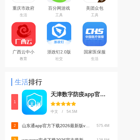
重庆市政府
百分网游戏
美团众包
渝快办app
盒子下载
生活
工具
工具
官方版
2026新版
广西云中小
浙政钉2.0版
国家医保服
学空中课堂
下载官方安
务平台app
教育
社交
生活
app
卓版
官方安卓版
生活
排行
天津数字防疫app官方版下载安装2023最新版本v1.1.10官方版
1
中文 / 54.5M
山东通app官方下载2026最新版v3.3.0官方版
2
575.4M