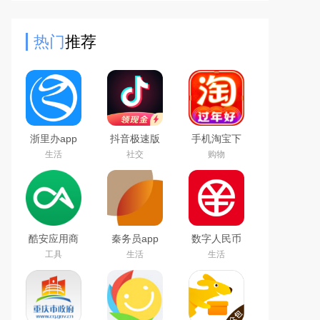
有专属的虚拟陪伴，还能在分享与连
接中找到现实共鸣，成为虚
热门
推荐
浙里办app
抖音极速版
手机淘宝下
官方下载
免费下载
载2026app
生活
社交
购物
2026手机版
2026最新版
最新版
酷安应用商
秦务员app
数字人民币
店app下载
下载2026最
试点版官方
工具
生活
生活
2026最新版
新版
app安卓版