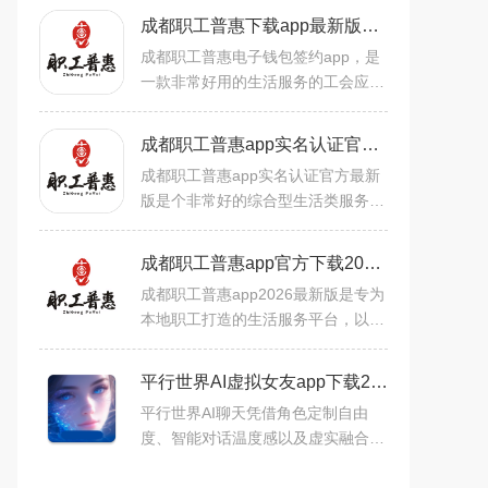
成都职工普惠下载app最新版本v3.6.6安卓版
成都职工普惠电子钱包签约app，是
一款非常好用的生活服务的工会应用
软件工具，这款软件里面的很多工会
都是可以进行查询的，你还可以进行
成都职工普惠app实名认证官方最新版v3.6.6安卓版
各种服务和实名认证，用起
成都职工普惠app实名认证官方最新
版是个非常好的综合型生活类服务平
台，提供涵盖了“吃、住、行、游、
购、娱、教、养、医”九大方面的实
成都职工普惠app官方下载2026最新版v3.6.6官方版
惠、便捷、优质的普惠服务
成都职工普惠app2026最新版是专为
本地职工打造的生活服务平台，以大
数据整合资源提供普惠便捷服务。含
超劲爆折扣（上千联盟商户）、兴趣
平行世界AI虚拟女友app下载2026最新版v9.0官方版
班丰富业余生活，可线上缴
平行世界AI聊天凭借角色定制自由
度、智能对话温度感以及虚实融合社
交生态三大核心优势，让用户不仅拥