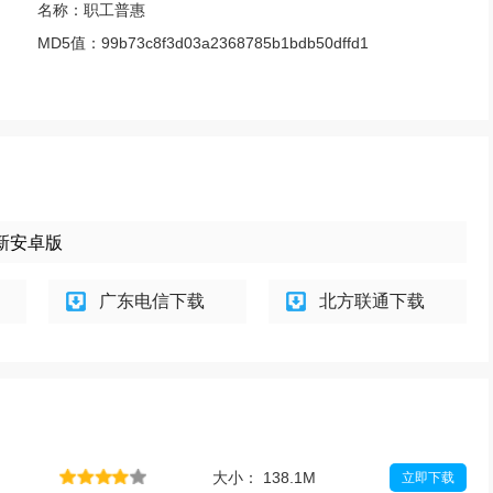
名称：
职工普惠
MD5值：
99b73c8f3d03a2368785b1bdb50dffd1
最新安卓版
广东电信下载
北方联通下载
大小： 138.1M
立即下载