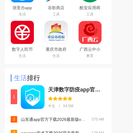
浙里办app
谷歌商店
酷安应用商
官方下载
google play
店app下载
生活
工具
工具
2026手机版
store最新版
2026最新版
本下载2026
官方版
数字人民币
重庆市政府
广西云中小
试点版官方
渝快办app
学空中课堂
生活
生活
教育
app安卓版
官方版
app
生活
排行
天津数字防疫app官方版下载安装2023最新版本v1.1.10官方版
1
中文 / 54.5M
山东通app官方下载2026最新版v3.3.0官方版
2
575.4M