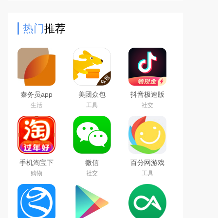
元直播（才艺PK等）、趣味短视
频，支持精准同城匹配、弹幕礼
热门
推荐
秦务员app
美团众包
抖音极速版
下载2026最
免费下载
生活
工具
社交
新版
2026最新版
手机淘宝下
微信
百分网游戏
载2026app
WeChat
盒子下载
购物
社交
工具
最新版
2026新版