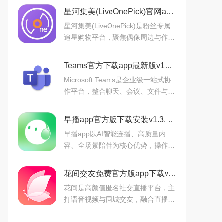
星河集美(LiveOnePick)官网app下载最新版2026v1.4.0手机版
星河集美(LiveOnePick)是粉丝专属
追星购物平台，聚焦偶像周边与作
品，可精准检索关注偶像，实时获取
上新。含福利款周边（低至0.01
Teams官方下载app最新版v1416/1.0.0.2026033106官方版
元），无广告干扰，724小时客服
Microsoft Teams是企业级一站式协
作平台，整合聊天、会议、文件与Of
fice办公套件，AI赋能提升效率。支
持免账户参会、超清多端会议，多人
早播app官方版下载安装v1.3.4最新版
实时编辑Office文件。覆盖
早播app以AI智能连播、高质量内
容、全场景陪伴为核心优势，操作极
简、精准贴心，用声音守护用户注意
力，将每一段碎片时间转化为有价值
花间交友免费官方版app下载v19.0.60安卓版
的听觉体验，是一款懂用户、
花间是高颜值匿名社交直播平台，主
打语音视频与同城交友，融合直播、
短视频及动态社区。提供724小时多