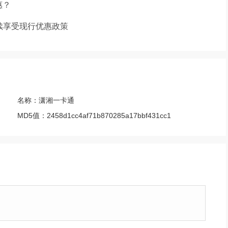
惠？
续享受现行优惠政策
名称：
潇湘一卡通
MD5值：
2458d1cc4af71b870285a17bbf431cc1