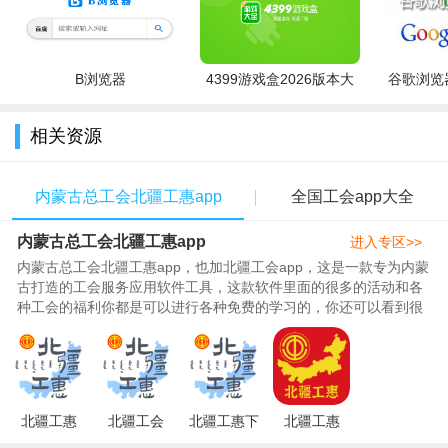
B浏览器
4399游戏盒2026版本大
谷歌浏览器
全
相关资源
【相关介绍】
内蒙古总工会北疆工惠app
全国工会app大全
全面免费的精彩内容
内蒙古总工会北疆工惠app
进入专区>>
网上课堂、女工教育、读书长廊，职工自制短视频、正版电
内蒙古总工会北疆工惠app，也加北疆工会app，这是一款专为内蒙
子书、生动有趣的音频等，总有你喜欢的内容。我们精心整理，
古打造的工会服务应用软件工具，这款软件里面的很多的活动和各
旨在为广大职工打造一个海量的知识库，让您在任何时间任何地
种工会的福利你都是可以进行各种免费的学习的，你还可以看到很
多的不一样的生活服务的办理..
点都可以方便的学习工作经验。
专业的心理咨询服务
携手专业心理咨询团队，开设职工会员心理咨询服务窗口，
北疆工惠
北疆工会
北疆工惠下
北疆工惠
让您在任何时候遇到任何不开心或费解的事都能有个心灵交流的
app官方
app下载
载2025最新
app官方正