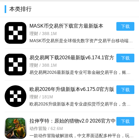
2025最新下
2022最新版
版v2.3.2官
式版v2.3.2
小伙伴。一对一交流排解烦心事，完全保护您个人隐私。随时随
本类排行
载安卓版
v1.1.0最新
方安卓版
官方最新安
地，我们在这里等你。
v2.3.2官
版
卓版
MASK币交易所下载官方最新版本
下载
v6.160.0官方版
理财
/
388.1M
MASK币交易所是全球领先数字资产交易平台移动端，服务千万用户，提供现货、合约、法币、DeFi、Web3、NFT等一
易交易网下载2026最新版v6.174.1官方
下载
版
理财
/
388.1M
易交易网2026最新版是专业可靠金融交易平台，账户资金双重保障，收益每日可见。可快速掌握市场动态，交易稳
欧易2026年升级新版本v6.175.0官方版
下载
理财
/
181M
欧易2026升级新版本是专业虚拟货币交易平台，含全球上千种热门币种，支持指纹一键登录、实时到账、价格预警
拉伸亨特：原始的猎物v2.0 2026官方中
下载
文版
动作冒险
/
62.6M
一款动作冒险破解游戏，中文界面适配多种平台，玩家追踪原始猎物体验刺激挑战，免费