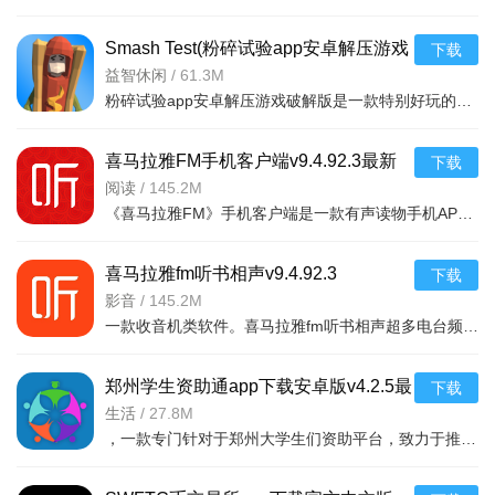
Smash Test(粉碎试验app安卓解压游戏
下载
破解版)v1.2
益智休闲
/
61.3M
粉碎试验app安卓解压游戏破解版是一款特别好玩的解压游戏，你可以在游戏中随意破幻任何物品，看到什么毁掉什
喜马拉雅FM手机客户端v9.4.92.3最新
下载
版
阅读
/
145.2M
《喜马拉雅FM》手机客户端是一款有声读物手机APP，随时随地，想听就听，中国知名声音库，拥有数千万优质声音
喜马拉雅fm听书相声v9.4.92.3
下载
影音
/
145.2M
一款收音机类软件。喜马拉雅fm听书相声超多电台频道。有娱乐电台，音乐电台等等。各式
郑州学生资助通app下载安卓版v4.2.5最
下载
新版
生活
/
27.8M
，一款专门针对于郑州大学生们资助平台，致力于推送最新的福利政策，以及各种惠