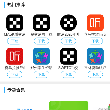
热门推荐
MASK币交易
易交易网下载
欧易2026年升
喜马拉雅fm听
所下载官方最
2026最新版
级新版本
书相声
下载
下载
下载
下载
新版本
喜马拉雅FM
郑州学生资助
SWFTC币交
玉林资助认证
手机客户端
通app下载安
易所app下载
(资助通)app
下载
下载
下载
下载
卓版
官方中文版
官方手机版
专题合集