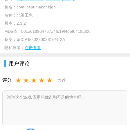
各地方工会会员的服务平台；
包名：
com.inspur.labor.bjgh
汇集网上申请建会、网上申请入会、维权服务、心理服务、
名称：
北疆工惠
法律咨询、在线问答、幸福女工、技能强区、干部教育、工会动
版本：
2.3.2
态、关爱行动等功能，是职工享受工会服务的网上平台。
MD5值：
50ce6189d4737a4fb19f4d5f6419af06
【软件功能】
备案：
蒙ICP备2022002816号-2A
隐私政策：
点击查看
基础服务
入会建会、维权服务、就业服务、线上问答、职工热线、主
用户评论
席信箱、法人资格证、工会矩阵
★
★
★
★
★
评分
力荐
工会动态
工会新闻、公告、系统消息
职工关爱
幸福女工、关爱行动、心理咨询、安全直通车
技能提升