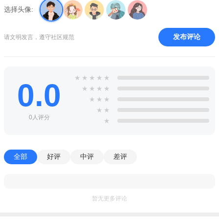
技能强区、电子书屋、干部教育、光荣榜
选择头像:
职工普惠
发布评论
请文明发言，遵守社区规范
普惠服务、服务阵地、便民服务、工会活动
我的
★
★
★
★
★
0.0
我的积分、入会状态、电子会员卡、应用分享、系统消息、
★
★
★
★
建议反馈技能提升
★
★
★
★
★
【软件特色】
0人评分
★
1、维权服务咨询平台，解决你的维权问题
2、为你提供最新的工会资讯新闻，随时的了解工会动态
全部
好评
中评
差评
3、在线查询自己的信息，方便快捷
4、线上交流平台，方便你我他进行沟通
暂无更多评论