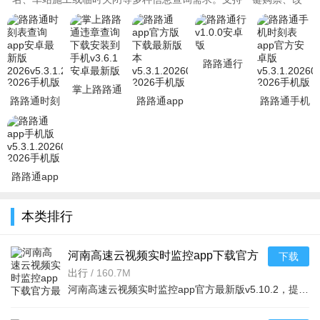
签和退票功能，无需去火车站或..
路路通行
v1.0.0安卓
掌上路路通
版
路路通时刻
路路通app
路路通手机
违章查询下
表查询app
官方版下载
时刻表app
载安装到手
安卓最新版
最新版本
官方安卓版
机v3.6.1安
2026v5.3.1.
v5.3.1.202608
v5.3.1.2026
路路通app
手机版
v5.3.1.20260816
本类排行
2026手机版
河南高速云视频实时监控app下载官方
下载
最新版v5.10.2 2026手机版
出行
/
160.7M
河南高速云视频实时监控app官方最新版v5.10.2，提供全省高速路段高清云视频实时画面，用户可随时随地查看路