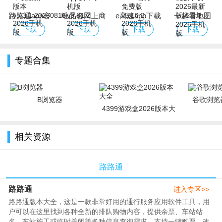
路路通app官
唯品会网上商
e高速app下载
一起看地图
方版下载最新
城app安卓手
2026官方免费
app手机版下
下载
下载
下载
下载
版本
机版
版
载2026最新版
专题合集
B浏览器
谷歌浏览器
4399游戏盒2026版本大
全
相关资源
路路通
路路通
进入专区>>
路路通版本大全，这是一款非常好用的通行服务应用软件工具，用
户可以在这里找到各种全新的排队购物内容，提供余票、车站站
名、车站施工或临时关闭等多种信息查询需求。支持一键购票、改