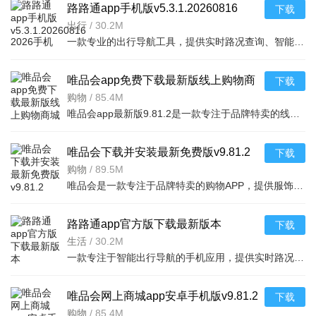
路路通app手机版v5.3.1.20260816
下载
2026手机版
出行
/
30.2M
一款专业的出行导航工具，提供实时路况查询、智能路线规划、公交地铁换乘方案及驾车导航等
唯品会app免费下载最新版线上购物商
下载
城v9.81.2 2026手机版
购物
/
85.4M
唯品会app最新版9.81.2是一款专注于品牌特卖的线上购物商城，汇聚海量正品服饰、美妆、家居、数码等品类，每
唯品会下载并安装最新免费版v9.81.2
下载
2026手机版 购物特卖
购物
/
89.5M
唯品会是一款专注于品牌特卖的购物APP，提供服饰、美妆、家居、数码等全品类正品折扣商品。每天10点准时上新
路路通app官方版下载最新版本
下载
v5.3.1.20260816 2026手机版
生活
/
30.2M
一款专注于智能出行导航的手机应用，提供实时路况查询、路线规划、语音导航、
唯品会网上商城app安卓手机版v9.81.2
下载
2026手机版
购物
/
85.4M