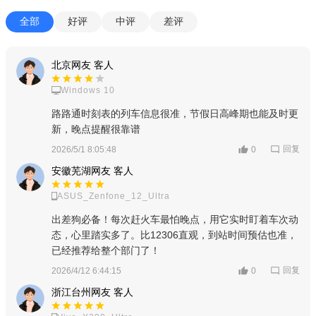
全部
好评
中评
差评
北京网友 客人
Windows 10
路路通时刻表的列车信息很准，节假日高峰期也能及时更
新，晚点提醒很靠谱
回复
2026/5/1 8:05:48
0
安徽芜湖网友 客人
ASUS_Zenfone_12_Ultra
出差狗必备！每次赶火车最怕晚点，用它实时盯着车次动
态，心里踏实多了。比12306直观，到站时间预估也准，
已经推荐给整个部门了！
回复
2026/4/12 6:44:15
0
浙江台州网友 客人