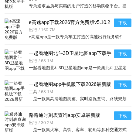
专为追求品质与实惠的用户打造的移动购物平台。提供品牌折扣、限时特卖、正品
e高速app下载2026官方免费版v5.10.2
下载
2026手机版
出行
/
160.7M
e高速app是一款专为车主打造的高速出行服务软件，提供ETC在线办理、通行费明细查询、电子发票开具、路况实时
一起看地图北斗3D卫星地图app下载手
下载
机版v5.3.3 2026手机版
出行
/
63.1M
一起看地图北斗3D卫星地图app是一款集北斗卫星定位、3D实景地图、离线导航于一体的专业地图工具。软件采用高
一起看地图app手机版下载2026最新版
下载
v5.3.3 2026手机版
工具
/
63.1M
，是一款集高清地图浏览、实时路况查询、路线规划于一体的专业手机地图导
路路通时刻表查询app安卓最新版
下载
2026v5.3.1.20260816 2026手机版
出行
/
30.2M
，是一款集火车、高铁、客车、轮船等多种交通方式于一体的综合出行查询工