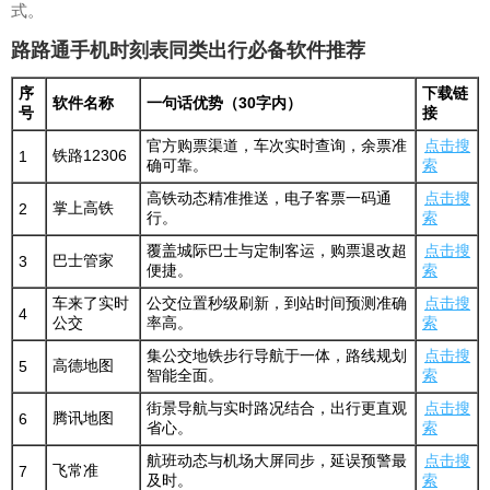
式。
路路通手机时刻表同类出行必备软件推荐
序
下载链
软件名称
一句话优势（30字内）
号
接
官方购票渠道，车次实时查询，余票准
点击搜
铁路12306
1
确可靠。
索
高铁动态精准推送，电子客票一码通
点击搜
掌上高铁
2
行。
索
覆盖城际巴士与定制客运，购票退改超
点击搜
巴士管家
3
便捷。
索
车来了实时
公交位置秒级刷新，到站时间预测准确
点击搜
4
公交
率高。
索
集公交地铁步行导航于一体，路线规划
点击搜
高德地图
5
智能全面。
索
街景导航与实时路况结合，出行更直观
点击搜
腾讯地图
6
省心。
索
航班动态与机场大屏同步，延误预警最
点击搜
飞常准
7
及时。
索