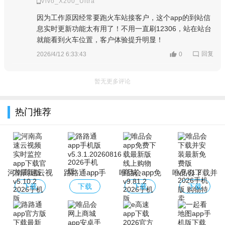
Vivo_X200_Ultra
因为工作原因经常要跑火车站接客户，这个app的到站信
息实时更新功能太有用了！不用一直刷12306，站在站台
就能看到火车位置，客户体验提升明显！
回复
2026/4/12 6:33:43
0
暂无更多评论
热门推荐
河南高速云视
路路通app手
唯品会app免
唯品会下载并
频实时监控
机版
费下载最新版
安装最新免费
下载
下载
下载
下载
app下载官方
线上购物商城
版
最新版