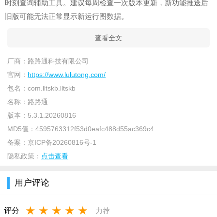
时刻查询辅助工具。建议每周检查一次版本更新，新功能推送后
旧版可能无法正常显示新运行图数据。
查看全文
厂商：
路路通科技有限公司
官网：
https://www.lulutong.com/
包名：
com.lltskb.lltskb
名称：
路路通
版本：
5.3.1.20260816
MD5值：
4595763312f53d0eafc488d55ac369c4
备案：
京ICP备20260816号-1
隐私政策：
点击查看
用户评论
★
★
★
★
★
评分
力荐