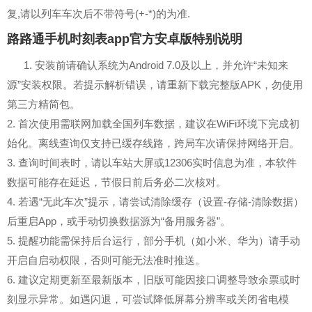
复,请以列车车次后不带符号(+-*)的为准.
路路通手机时刻表app官方安卓版特别说明
1. 安装前请确认系统为Android 7.0及以上，并允许“未知来
源”安装权限。若提示解析错误，请重新下载完整版APK，勿使用
第三方精简包。
2. 首次使用需联网加载全国列车数据，建议在WiFi环境下完成初
始化。离线查询仅支持已缓存线路，跨局车次请保持网络开启。
3. 查询时间表时，请以车站大屏或12306实时信息为准，本软件
数据可能存在延迟，节假日前后务必二次核对。
4. 若遇“无此车次”提示，请尝试清除缓存（设置-存储-清除数据）
后重启App，或手动切换数据源为“备用服务器”。
5. 提醒功能需保持后台运行，部分手机（如小米、华为）请手动
开启自启动权限，否则可能无法准时推送。
6. 建议定期更新至最新版本，旧版可能因接口调整导致余票或时
刻显示异常。如遇闪退，可尝试降低屏幕分辨率或关闭省电模