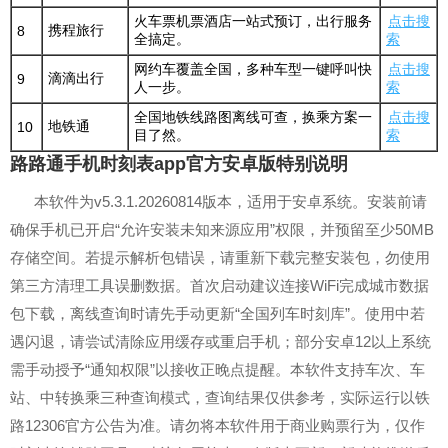
火车票机票酒店一站式预订，出行服务
点击搜
携程旅行
8
全搞定。
索
网约车覆盖全国，多种车型一键呼叫快
点击搜
滴滴出行
9
人一步。
索
全国地铁线路图离线可查，换乘方案一
点击搜
地铁通
10
目了然。
索
路路通手机时刻表app官方安卓版特别说明
本软件为v5.3.1.20260814版本，适用于安卓系统。安装前请
确保手机已开启“允许安装未知来源应用”权限，并预留至少50MB
存储空间。若提示解析包错误，请重新下载完整安装包，勿使用
第三方清理工具误删数据。首次启动建议连接WiFi完成城市数据
包下载，离线查询时请先手动更新“全国列车时刻库”。使用中若
遇闪退，请尝试清除应用缓存或重启手机；部分安卓12以上系统
需手动授予“通知权限”以接收正晚点提醒。本软件支持车次、车
站、中转换乘三种查询模式，查询结果仅供参考，实际运行以铁
路12306官方公告为准。请勿将本软件用于商业购票行为，仅作