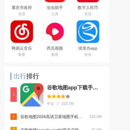
重庆市政府
虫虫助手
数字人民币
渝快办app
2026最新版
试点版官方
生活
工具
生活
官方版
游戏盒子
app安卓版
网易云音乐
西瓜视频
浙里办app
下载2025最
2024最新版
官方下载
影音
影音
生活
新版
2026手机版
出行
排行
谷歌地图app下载手机版中文版2026最新版v26.12.03手机版
1
中文 / 222.7M
谷歌地图2026高清卫星地图手机版v26.12.03官方版
2
222.0M