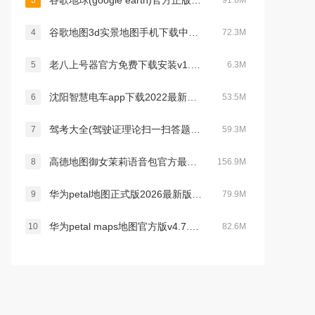
谷歌地球(google earth)官方正版app安卓中文版v10.102.77.00安卓版
3
91.6M
谷歌地图3d实景地图手机下载中文版v26.12.03最新安卓官方版
4
72.3M
老八上号器官方免费下载安装v1.0.0安卓版
5
6.3M
沈阳智慧电车app下载2022最新版本v5.4.0官方版
6
53.5M
驾考大全(驾驶证理论扫一扫答题软件)v1.4.1安卓版
7
59.3M
高德地图御女茉莉语音包官方最新版2026v16.10.6.2020安卓版
8
156.9M
华为petal地图正式版2026最新版v4.7.0.315最新安卓版
9
79.9M
华为petal maps地图官方版v4.7.0.315安卓版
10
82.6M