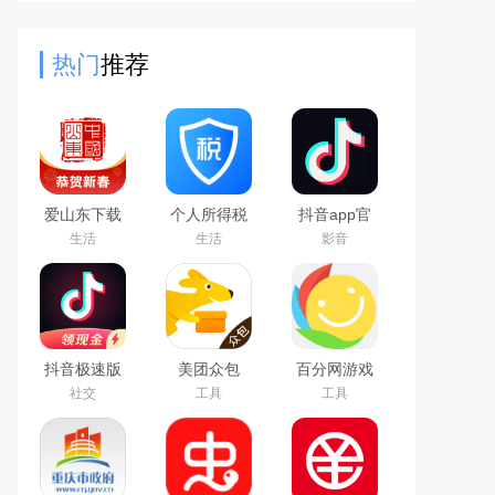
够更加智能的帮助每一位用户精准导
航！北斗卫星地图手机版
热门
推荐
爱山东下载
个人所得税
抖音app官
app官方最
app下载安
方最新版本
生活
生活
影音
新版
装官方2026
最新版
抖音极速版
美团众包
百分网游戏
免费下载
app
盒子下载
社交
工具
工具
2026最新版
2026新版