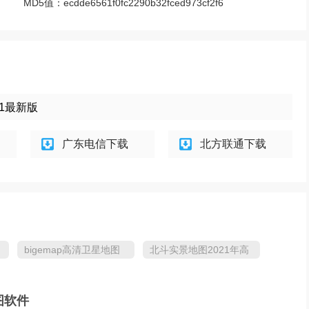
MD5值：
ecdde6561f0fc2290b32fced973cf2f6
.1最新版
广东电信下载
北方联通下载
bigemap高清卫星地图
北斗实景地图2021年高
手机免费版
清最新版
图软件