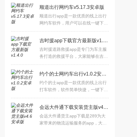
顺道出行网约车v5.17.3安卓版
顺道出行app是一款优质的线上出行
网约车软件，用户可以在线一键下单
预约出行，方便快捷，软件覆盖50多
个城市，专线拼车，短途快车，多样
吉时援app下载官方最新版v1.4.0
出行，超省心，在线下单即
吉时援道路救援app是专门为车主服
务打造的救援平台，大家能够在吉时
援app里面进行智能化的派单服务，
你能够通过这个平台去一键呼叫，智
约个的士网约车出行v1.0.2安卓版
能匹配，能够轻松的完成各
约个的士app是一款优质的线上出行
打车软件，软件简单快捷，一键下单
即刻有司机为你服务，乘车全程安全
放心，司机也可在平台上接单，拥有
会远大件通下载安装货主版v4.6安卓版
准确的导航功能，让你精准
会远大件通货主app下载是289为大
家带来的物流运输服务的app，大家
能够通过这个平台去直接下单，在这