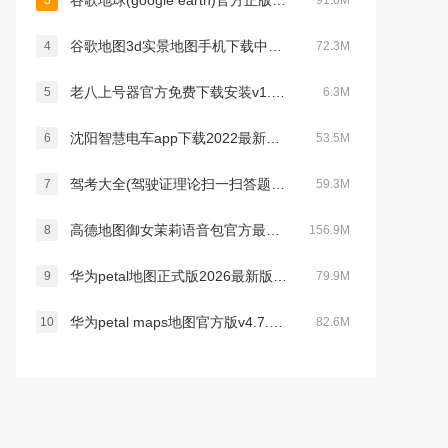
谷歌地球(google earth)官方正版app安卓中文版v10.102.77.00安卓版
3
91.6M
谷歌地图3d实景地图手机下载中文版v26.12.03最新安卓官方版
4
72.3M
老八上号器官方免费下载安装v1.0.0安卓版
5
6.3M
沈阳智慧电车app下载2022最新版本v5.4.0官方版
6
53.5M
驾考大全(驾驶证理论扫一扫答题软件)v1.4.1安卓版
7
59.3M
高德地图御女茉莉语音包官方最新版2026v16.10.6.2020安卓版
8
156.9M
华为petal地图正式版2026最新版v4.7.0.315最新安卓版
9
79.9M
华为petal maps地图官方版v4.7.0.315安卓版
10
82.6M