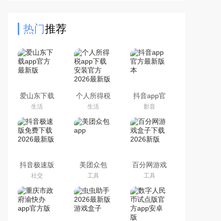
里你能够查看相关的物流运输情况，
在这里有着非常清晰的界面，
热门
推荐
爱山东下载
个人所得税
抖音app官
app官方最
app下载安
方最新版本
生活
生活
影音
新版
装官方2026
最新版
抖音极速版
美团众包
百分网游戏
免费下载
app
盒子下载
社交
工具
工具
2026最新版
2026新版