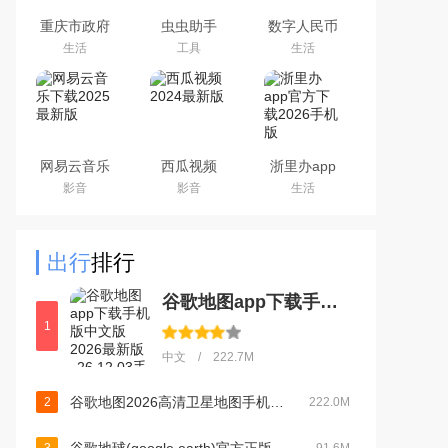
重庆市政府
虫虫助手
数字人民币
渝快办app
2026最新版
试点版官方
生活
工具
生活
官方版
游戏盒子
app安卓版
网易云音乐
西瓜视频
浙里办app
下载2025最
2024最新版
官方下载
影音
影音
生活
新版
2026手机版
出行
排行
谷歌地图app下载手机版中文版2026最新版v26.12.03手机版
1
中文 / 222.7M
谷歌地图2026高清卫星地图手机版v26.12.03官方版
2
222.0M