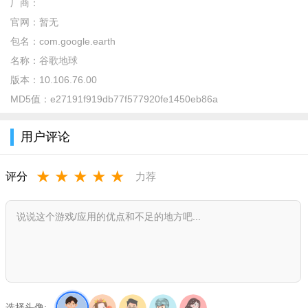
图详情，有着超过15,000个城镇的公交线路和地图，一亿个地点
厂商：
的详细信息，还有餐厅、博物馆等地点的街景和室内图像，出门
官网：
暂无
在外或旅游时再也不怕在陌生的环境中找不到路了。
包名：
com.google.earth
名称：
谷歌地球
亮点
版本：
10.106.76.00
1、3D地图模式，展示建造的3D模型，在这里去更好的查看
MD5值：
e27191f919db77f577920fe1450eb86a
地图。
用户评论
2、等高线地图，展示坐标实时经度纬度，发现不同的坐标地
点。
★
★
★
★
★
评分
力荐
3、平面地图，展示全球的街道信息，最全面的信息都可以去
进行查看。
特色
1.提供220个国家/地区全面而精确的地图
2.提供超过1亿个地点的详细信息
3.可为驾车、骑车和步行路线提供GPS语音导航
选择头像: