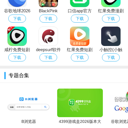
谷歌地球2026
BlackPink
口信app官方
红果免费漫剧
高清卫星地图
Call免费版下
正版下载2026
app官方下载
下载
下载
下载
下载
手机版
载安卓版
最新版本
咸柠免费短剧
软件
咸柠免费短剧
deepsurf软件
红果免费短剧
小触控(小触
app免费版下
下载官方安卓
app2026最新
屏连点器)app
下载
下载
下载
下载
载最新版红果
版
版下载安装
官方下载2026
免费漫剧
最新版
专题合集
B浏览器
4399游戏盒2026版本大
谷歌浏览器