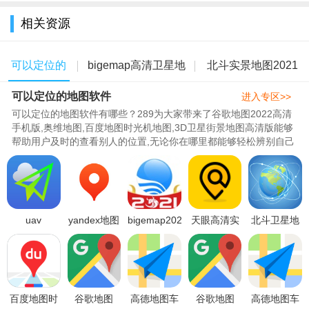
全
相关资源
可以定位的
bigemap高清卫星地
北斗实景地图2021
可以定位的地图软件
地图软件
图手机免费版
年高清最新版
进入专区>>
可以定位的地图软件有哪些？289为大家带来了谷歌地图2022高清
手机版,奥维地图,百度地图时光机地图,3D卫星街景地图高清版能够
帮助用户及时的查看别人的位置,无论你在哪里都能够轻松辨别自己
和别人所在的位置，查看当前..
uav
yandex地图
bigemap2022
天眼高清实
北斗卫星地
forecast中
apk中文免
高清卫星地
景卫星地图
图2022年高
文地图2022
费最新版
图手机版
2022最新版
清最新版
最新版
v25.9.2安卓
v2.5.2最新
v1.153最新
v791.4最新
v2.5.2安卓
版
版
版
百度地图时
谷歌地图
高德地图车
谷歌地图
高德地图车