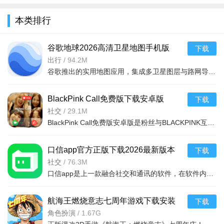
光机地图
app下载手
机版下载
2026高清卫
机版2026最
2022最新版
机版中文版
2026最新版
星地图手机
新版下载导
本类排行
v15.11.5最
2026最新版
v9.1.0安卓
版v26.18.01
航v9.1.0最
新
v26
版
官
谷歌地球2026高清卫星地图手机版
下载
v10.106.76.00中文安卓版
出行
/
94.2M
谷歌推出的实用地图应用，集成多卫星图层与路网导航。具备3D模型、等高线
BlackPink Call免费版下载安卓版
下载
v1.00.2官方安卓版
社交
/
29.1M
BlackPink Call免费版安卓版是粉丝与BLACKPINK互动的神器，支持单成员或团体视频通话，界面可爱友好，兼容设
口信app官方正版下载2026最新版本
下载
v1.52.0安卓版
社交
/
76.3M
口信app是上一款融合社交和通讯的软件，在软件内能即使通讯，还有AI智能人互动、AI智能生活助手、AI写真等功
航海王燃烧意志七周年游戏下载安装
下载
v4.2.0.499684安卓版
角色扮演
/
1.67G