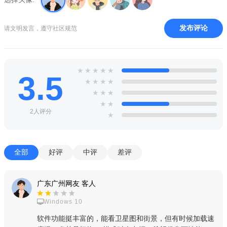
4.超过15,000个城镇的公交线路和地图
发布评论
请文明发言，遵守社区规范
方法
* 使用单指轻扫屏幕转动地球
★
★
★
★
★
* 使用双指开合或旋转即可放大、缩小以及旋转您当前的视点
3.5
★
★
★
★
* 双指一起轻扫屏幕可倾斜视图
★
★
★
★
★
* 单指双击屏幕可放大视图，以及
2人评分
★
* 双指双击屏幕可缩小视图3
点评
全部
好评
中评
差评
谷歌地球2026最新版本增加了探索者功能，你可以在google
地球中包括地点、建议的地图注点、数据层和导览的所有场景。
广东广州网友 客人
这是能看清除地球每个角落的地图app，你可以去进行对不同的
Windows 10
地点的查看，通过我们的卫星地图功能轻松的去进行观察，我们
软件功能挺丰富的，能看卫星图和街景，但有时候加载速
为你提供了最清晰的实时街景图，最准确的街道信息，让你的出