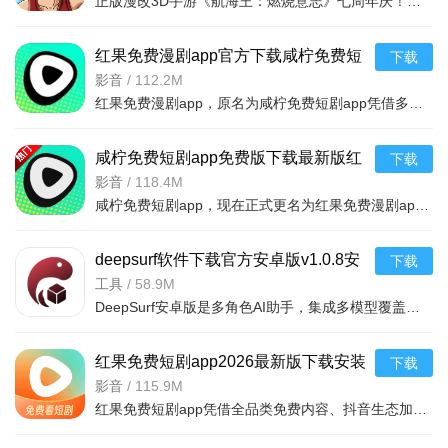
正版漫改3D手游《航海王：燃烧意志》七周年庆！还原原作剧情场景，超百位角色携专属技能；策略回合制战斗，
红果免费漫剧app官方下载咸柠免费短
下载
剧软件v7.1.9.32安卓版
影音
/
112.2M
红果免费漫剧app，原名为咸柠免费短剧app凭借多元题材、竖屏沉浸体验与丰富福利体系，结合智能推荐与便捷操
咸柠免费短剧app免费版下载最新版红
下载
果免费漫剧v7.1.9.32安卓版
影音
/
118.4M
咸柠免费短剧app，现在正式更名为红果免费漫剧app，海量古风都市修仙等题材短剧免费看，剧集完整。支持竖屏
deepsurf软件下载官方安卓版v1.0.8安
下载
卓免费版
工具
/
58.9M
DeepSurf安卓版是多角色AI助手，集成多模型覆盖职场、学习等场景，可生成报告、教案等内容，支持自定义角色
红果免费短剧app2026最新版下载安装
下载
v7.1.9.32官方版
影音
/
115.9M
红果免费短剧app凭借全品类免费内容、抖音生态加持、看剧赚收益的核心优势，将短剧的碎片化娱乐特性发挥到极