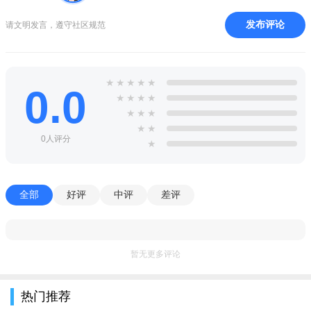
度，空气质量，风速等内容，可以直观地看到当前位置的气候版
发布评论
请文明发言，遵守社区规范
块内容，由卫星实时传输数据提供。新知卫星云图app提供了非
常多的设置功能，可以根据您的需要来进行显示效果的调节，获
得需要的图像。
★
★
★
★
★
0.0
新知卫星云图高清最新版测评
★
★
★
★
★
★
★
新知卫星云图app检测台风以及查看天气气象什么的比较方
★
★
便，掌握最新最全面的天气状况，随时都可以在线搜索，提供的
0人评分
★
天气雷达服务还是挺不错，完善在线满足你的需求，各种预测信
息提供，查看最新气象知识点，让出行变得简单快乐起来。
全部
好评
中评
差评
暂无更多评论
热门推荐