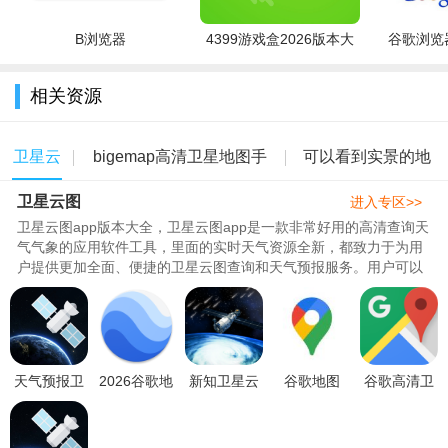
B浏览器
4399游戏盒2026版本大
谷歌浏览器
全
相关资源
卫星云
bigemap高清卫星地图手
可以看到实景的地
卫星云图
图
机免费版
图软件
进入专区>>
卫星云图app版本大全，卫星云图app是一款非常好用的高清查询天
气气象的应用软件工具，里面的实时天气资源全新，都致力于为用
户提供更加全面、便捷的卫星云图查询和天气预报服务。用户可以
根据自己的需求选择合适的版本，了解天气情况和气象变化，更好
地安排自己的生活和工作。289为你们带来了卫星云图APP版本大
全，里面包含了高清版、手机版、安卓版等等内容，喜欢的快快来
289下载吧。..
天气预报卫
2026谷歌地
新知卫星云
谷歌地图
谷歌高清卫
星云图软件
球3d卫星高
图高清最新
2026高清卫
星地图2026
下载手机版
清版下载中
版v1.0.2安
星地图3d实
最新版
v1.13.20安
文版
卓版
景最新版
v26.13.06安