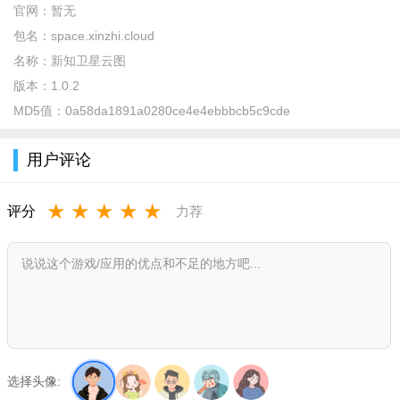
官网：
暂无
在线监测台风和云图的软件，给人感觉还是相当的赞的，在
包名：
space.xinzhi.cloud
线观察各种各样的天气情况，都是很准确的。
名称：
新知卫星云图
版本：
1.0.2
可以提前14预测风，云，温度，压力和波浪的动画地图，出
MD5值：
0a58da1891a0280ce4e4ebbbcb5c9cde
行旅游、户外工作的朋友都可以参考这里的天气，提起做好准
备；
用户评论
新知卫星云图高清最新版功能
★
★
★
★
★
1、界面精美：百万张城市美景、自然风光和女神萌宠背景
评分
力荐
图，天气预报中的颜值担当；
2、操作方便：上下滑动的操作方式，可更快速更便捷的查看
天气趋势、风速、生活指数等信息。
新知卫星云图高清最新版说明
新知卫星云图app，一个动态的卫星云图显示软件，能实时查
选择头像:
看目标区域的天气数据，包含雨雪冰雹展示，气压，温度，湿