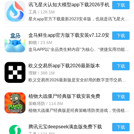
讯飞星火认知大模型app下载2026手机
下载
版v5.6.1安卓最新版
工具
/
128.5M
星火app官方下载最新2023安卓版，也就是讯飞星火app，一款智能的讯飞星火认知大模型应用，拥有同样的ai社交功能，和文章续写，绘画功能，只需要输入关键词，即可快速生成你需要的文本内容，或者绘画作品
盒马鲜生app官方版下载安装v7.12.0安
下载
卓版
购物
/
23.6M
盒马APP以“全品类生鲜内容”为核心、“便捷实用功能”为支撑、“极速新鲜与高性价比”为亮点，用全球直采保障食材品质，靠高效物流实现即时送达，以多元服务提升购物体验。无论是日常买菜、采购进口海鲜，还是购
欧义交易所app下载2026最新版本
下载
v6.165.0最新版
理财
/
388.1M
欧义交易所2026最新版是安全好用的数字货币交易平台，支持近千种币种及衍生品交易，配备安全钱包。全球领先，金融级加密保障安全，专业分析师直播指导。功能含智能挖矿、矿池自动切换、实时监控挖矿状况，交易流
植物大战僵尸经典版下载安装免费
下载
v3.15.0安卓版
策略塔防
/
114.8M
植物大战僵尸经典版是经典策略塔防类游戏，凭借植物抵御僵尸守护家园的核心玩法，通过种植植物构建防线，抵御从屏幕右侧持续入侵的僵尸，风靡全球，游戏的界面简洁，操作简单，上手容易，全年龄段都适合玩这款游戏。
腾讯元宝deepseek满血版免费下载
下载