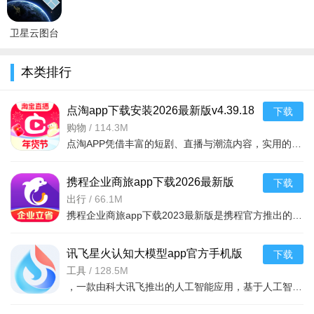
卓版
v10.102.77.00
v26.13.06安
卓版
安卓版
卓版
卫星云图台
风路径实时
发布系统
本类排行
2020最新
appv1.10.6
点淘app下载安装2026最新版v4.39.18
下载
官方版
购物
/
114.3M
点淘APP凭借丰富的短剧、直播与潮流内容，实用的观剧、购物和互动功能，以及追剧购物一站式、优惠福利丰厚、内容互动丰富的核心亮点，成为追剧剁手党的宝藏平台，既为用户带来畅快的沉浸式观剧体验，又能让用户在
携程企业商旅app下载2026最新版
下载
v10.24.0安卓版
出行
/
66.1M
携程企业商旅app下载2023最新版是携程官方推出的专门针对企业级用户打造的平台，拥有更高的企业折扣，大家通过携程企业商旅app预订出差的机票、酒店等等都能获得更多折扣，需要的小伙伴快来下载吧。
讯飞星火认知大模型app官方手机版
下载
v5.6.1安卓版
工具
/
128.5M
，一款由科大讯飞推出的人工智能应用，基于人工智能技术，为大家提供强大的学习功能和办公功能，可以通过在线提问的方式，获取各种生活学习建议，还能够一键ai续写文章，完成各