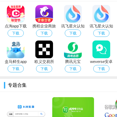
点淘app下载
携程企业商旅
讯飞星火认知
讯飞星火认知
安装2026最新
app下载2026
大模型app官
大模型app下
下载
下载
下载
下载
版
最新版
方手机版
载2026手机版
盒马鲜生app
欧义交易所
腾讯元宝
weverse安卓
官方版下载安
app下载2026
deepseek满
下载安装2026
下载
下载
下载
下载
装
最新版本
血版免费下载
官方版（防弹
粉丝社区）
专题合集