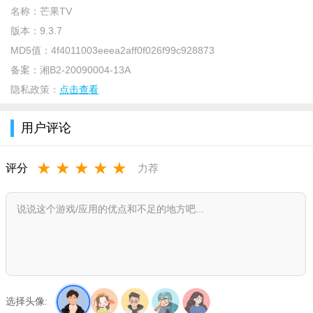
名称：
芒果TV
4、神器【倍速播放】，多倍速跳过尿点！
版本：
9.3.7
5、吐槽利器【弹幕】，快去看看自己喜欢的片子有没有开弹
MD5值：
4f4011003eeea2aff0f026f99c928873
幕，抓住机会，我要吐槽！
备案：
湘B2-20090004-13A
隐私政策：
点击查看
产品优势
支持离线缓存
用户评论
把喜爱随心携带
★
★
★
★
★
评分
力荐
无缝多端同步
多平台同步，精彩从不间断
全新界面设计
界面更简洁 交互更快捷
精彩芒果独播
选择头像:
热门综艺应有尽有