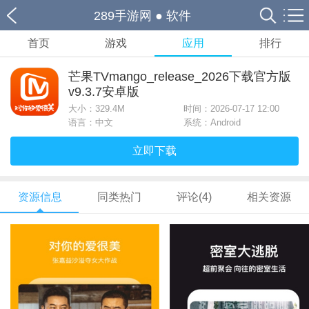
289手游网
●
软件
首页
游戏
应用
排行
芒果TVmango_release_2026下载官方版
v9.3.7安卓版
大小：
329.4M
时间：2026-07-17 12:00
语言：中文
系统：Android
立即下载
资源信息
同类热门
评论(4)
相关资源