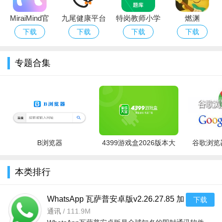
版）
MiraiMind官
九尾健康平台
特岗教师小学
燃渊
方app下载中
英语题库app
CyberWave ai
下载
下载
下载
下载
文安卓版
聊天软件安卓
下载官方免费
专题合集
版
B浏览器
4399游戏盒2026版本大
谷歌浏览器
全
本类排行
WhatsApp 瓦萨普安卓版v2.26.27.85 加
下载
密通讯
通讯
/
111.9M