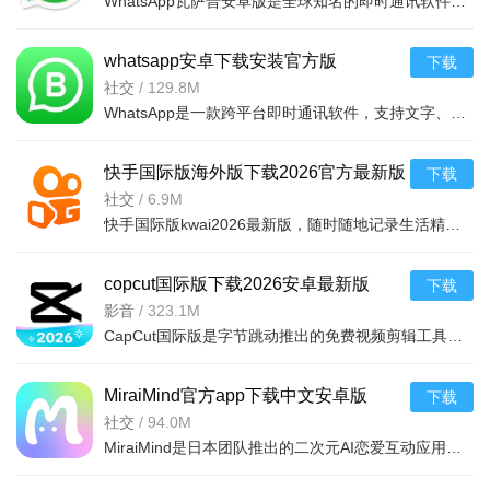
WhatsApp瓦萨普安卓版是全球知名的即时通讯软件，支持端到端加密、语音视频通话、文件传输，安全稳定，覆盖
whatsapp安卓下载安装官方版
下载
v2.26.27.85最新安卓版
社交
/
129.8M
WhatsApp是一款跨平台即时通讯软件，支持文字、语音、视频通话及文件传输，采用端到端加密保护隐私，适合全
快手国际版海外版下载2026官方最新版
下载
（kwai）v13.6.20.545600国际版安卓
社交
/
6.9M
快手国际版kwai2026最新版，随时随地记录生活精彩瞬间，与全球用户共享。个性化推荐海量短视频及直播互动，
版
copcut国际版下载2026安卓最新版
下载
（capcut国际版）v18.7.0 2026安卓剪
影音
/
323.1M
CapCut国际版是字节跳动推出的免费视频剪辑工具，支持安卓平台，拥有海量滤镜、特效和音乐库，操作简单易上
辑神器
MiraiMind官方app下载中文安卓版
下载
v1.1.92汉化无限聊免费版
社交
/
94.0M
MiraiMind是日本团队推出的二次元AI恋爱互动应用，支持高度自定义角色（性格、外貌、背景），可模拟恋爱互动