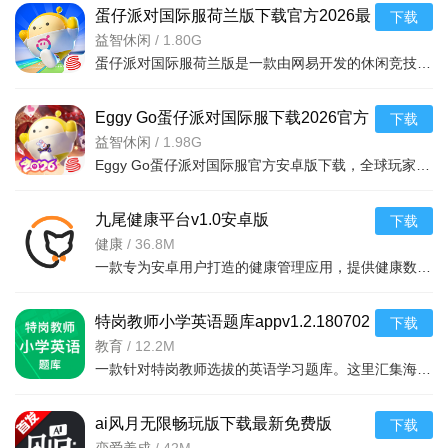
蛋仔派对国际服荷兰版下载官方2026最
下载
新版（eggboy party）v1.0.216安卓最
益智休闲
/
1.80G
蛋仔派对国际服荷兰版是一款由网易开发的休闲竞技手游，玩家化身Q萌蛋仔在多个趣味关卡中竞速闯关，支持多人
新版休闲竞技游戏
Eggy Go蛋仔派对国际服下载2026官方
下载
版v1.0.216 2026免费安卓版
益智休闲
/
1.98G
Eggy Go蛋仔派对国际服官方安卓版下载，全球玩家同场竞技，丰富关卡与个性装扮，免费畅享欢乐派对游戏。
九尾健康平台v1.0安卓版
下载
健康
/
36.8M
一款专为安卓用户打造的健康管理应用，提供健康数据记录、运动追踪与饮食建议，帮助您科学管
特岗教师小学英语题库appv1.2.180702
下载
2026官方中文版
教育
/
12.2M
一款针对特岗教师选拔的英语学习题库。这里汇集海量历年真题，同时会将你的错题加
ai风月无限畅玩版下载最新免费版
下载