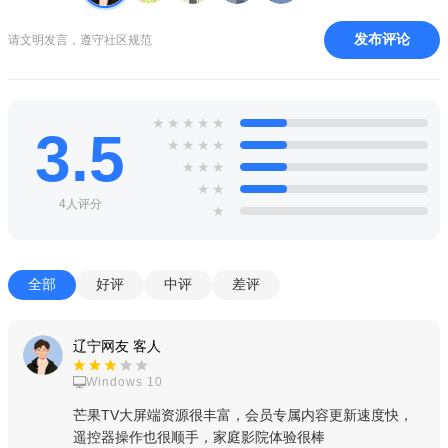
小编评测
发布评论
请文明发言，遵守社区规范
涵盖热门综艺、经典电视剧、电影、音乐等优质内容，同时
将大规模引进好莱坞电影、电视剧等精品内容供用户选择观看。
★
★
★
★
★
3.5
★
★
★
★
★
★
★
★
★
4人评分
★
全部
好评
中评
差评
辽宁网友 客人
Windows 10
芒果TV大屏端资源很丰富，会员专属内容更新速度快，
遥控器操作也很顺手，家庭影院体验很棒