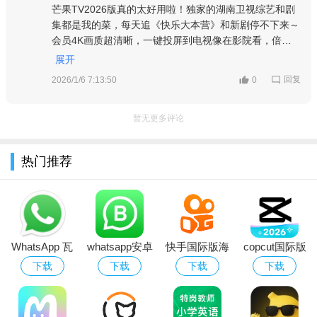
芒果TV2026版真的太好用啦！独家的湖南卫视综艺和剧
集都是我的菜，每天追《快乐大本营》和新剧停不下来～
会员4K画质超清晰，一键投屏到电视像在影院看，倍速
跳过无聊片段、弹幕互动也很有意思，离线缓存出门坐车
展开
也能看，界面还简洁好操作，必须给五星！
回复
2026/1/6 7:13:50
0
暂无更多评论
热门推荐
WhatsApp 瓦
whatsapp安卓
快手国际版海
copcut国际版
萨普安卓版
下载安装官方
外版下载2026
下载2026安卓
下载
下载
下载
下载
版
官方最新版
最新版
（kwai）
（capcut国际