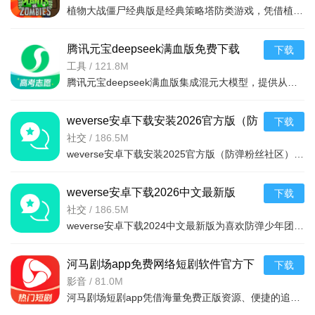
植物大战僵尸经典版是经典策略塔防类游戏，凭借植物抵御僵尸守护家园的核心玩法，通过种植植物构建防线，抵御从屏幕右侧持续入侵的僵尸，风靡全球，游戏的界面简洁，操作简单，上手容易，全年龄段都适合玩这款游戏。
腾讯元宝deepseek满血版免费下载
下载
v2.63.0安卓版
工具
/
121.8M
腾讯元宝deepseek满血版集成混元大模型，提供从文档解析、多语言翻译到创意绘图、口语陪练的一站式AI服务。亮点在于其全面覆盖办公学习生活娱乐需求，特别适合追求效率与创意的用户。功能包括AI写作、对
weverse安卓下载安装2026官方版（防
下载
弹粉丝社区）v3.13.1官方最新版
社交
/
186.5M
weverse安卓下载安装2025官方版（防弹粉丝社区）是一款非常棒的粉丝社区平台，是一款可以与自己喜欢的明星交流的软件，只需轻轻按一下按钮，便可与世界各地的粉丝们交流，获得最新的爱豆行程消息和资讯，
weverse安卓下载2026中文最新版
下载
v3.13.1最新安卓版
社交
/
186.5M
weverse安卓下载2024中文最新版为喜欢防弹少年团的粉丝带来了许多的福利，为粉丝和朋友创建高质量的互动平台，随意发表与偶像有关的任何话题，用户可以在这里获得偶像的个人信息，可以与许多粉丝聊天，从
河马剧场app免费网络短剧软件官方下
下载
载v3.1.0安卓版
影音
/
81.0M
河马剧场短剧app凭借海量免费正版资源、便捷的追剧功能与创新的收益模式，精准解决了用户找剧难、付费门槛高、追剧不便捷的痛点，既满足了碎片化娱乐需求，又通过互动与收益机制提升了使用粘性，是短剧爱好者的优