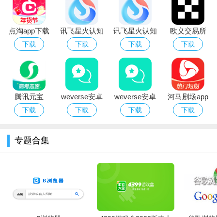
apk文件，非常便捷，速度也够，欢迎下载体验！
点淘app下载
讯飞星火认知
讯飞星火认知
欧义交易所
安装2026最新
大模型app官
大模型app下
app下载2026
下载
下载
下载
下载
版
方手机版
载2026手机版
最新版本
腾讯元宝
weverse安卓
weverse安卓
河马剧场app
deepseek满
下载安装2026
下载2026中文
免费网络短剧
下载
下载
下载
下载
血版免费下载
官方版（防弹
最新版
软件官方下载
粉丝社区）
专题合集