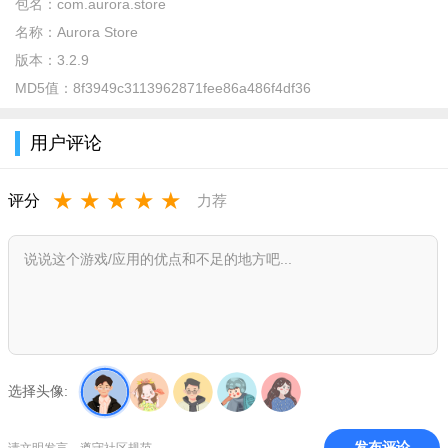
包名：
com.aurora.store
推荐、应用、游戏、排行多种方式寻找你最喜欢的app
名称：
Aurora Store
版本：
3.2.9
2、应用更新
MD5值：
8f3949c3113962871fee86a486f4df36
一键更新手机应用，升级更快更节约流量
3、系统空间清理
用户评论
剩余3.48GB，一键强力释放
★
★
★
★
★
评分
力荐
4、应用卸载
卸载已安装的应用
5、应用搬家
给软件搬个家，增加系统空间
aurora store apk 3.2.9功能
选择头像:
1.最大的DAPP应用商店
2.最纯粹的DAPP玩家社区
发布评论
请文明发言，遵守社区规范