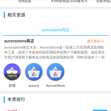
B浏览器
4399游戏盒2026版本大
谷歌浏览器
全
相关资源
aurorastore商店
aurorastore商店
进入专区>>
aurorastore商店大全，AuroraStore是一款第三方应用商店应用软
件工具，提供了丰富多样的应用程序供用户下载和使用。该应用允
许用户浏览和下载来自谷歌商店的游戏和应用，同时还提供了一些
独有的功能，如隐藏应用的广告和跟踪器，简洁直观的用户界面，
289整理了aurorastore商店大全，包含了中文版、最新版、免费
版、安卓版等等内容，需要的快快来289下载吧。..
软猫
aurora
AuroraStore
aurorastore
store apk
中文版
下载2025最
3.2.9v3.2.9
app2.0.5最
本类排行
新版本
最新版
新汉化版
v4.7.0安卓
版