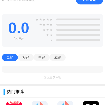
3.最专业的DAPP数据分析
aurora store apk 3.2.9说明
★
★
★
★
★
0.0
★
★
★
★
Aurora Store是Google Play商店的非官方FOSS客户端，设计
★
★
★
优雅，使用Aurora，您可以下载应用程序，更新现有应用程序，
★
★
搜索应用程序，获取有关应用程序跟踪器和广告软件的详细信息
0人评分
★
等等。您还可以欺骗您的设备信息，语言和区域，以访问您的国
家/地区或设备中尚未提供或限制的应用。Aurora商店不需要
全部
好评
中评
差评
Google的专有框架（间谍软件？）来运行，无论有没有Google
Play服务或Micro G ，它都能完美运行。从而避免了各种相关的*
用户数据和隐私问题。
暂无更多评论
aurora store apk 3.2.9相关点评
aurora store是一款第三方谷歌应用商店，同时它也是Yalp
热门推荐
Store的分支，作为一个无需安装谷歌全家桶的应用商店，它内置
的资源非常丰富，它可以直接下载谷歌商店中的应用程序作为