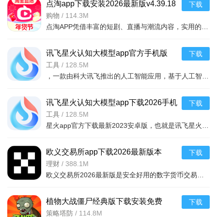
点淘app下载安装2026最新版v4.39.18
下载
官方版
购物
/
114.3M
点淘APP凭借丰富的短剧、直播与潮流内容，实用的观剧、购物和互动功能，以及追剧购物一站式、优惠福利丰厚、内容互动丰富的核心亮点，成为追剧剁手党的宝藏平台，既为用户带来畅快的沉浸式观剧体验，又能让用户在
讯飞星火认知大模型app官方手机版
下载
v5.6.1安卓版
工具
/
128.5M
，一款由科大讯飞推出的人工智能应用，基于人工智能技术，为大家提供强大的学习功能和办公功能，可以通过在线提问的方式，获取各种生活学习建议，还能够一键ai续写文章，完成各
讯飞星火认知大模型app下载2026手机
下载
版v5.6.1安卓最新版
工具
/
128.5M
星火app官方下载最新2023安卓版，也就是讯飞星火app，一款智能的讯飞星火认知大模型应用，拥有同样的ai社交功能，和文章续写，绘画功能，只需要输入关键词，即可快速生成你需要的文本内容，或者绘画作品
欧义交易所app下载2026最新版本
下载
v6.165.0最新版
理财
/
388.1M
欧义交易所2026最新版是安全好用的数字货币交易平台，支持近千种币种及衍生品交易，配备安全钱包。全球领先，金融级加密保障安全，专业分析师直播指导。功能含智能挖矿、矿池自动切换、实时监控挖矿状况，交易流
植物大战僵尸经典版下载安装免费
下载
v3.15.0安卓版
策略塔防
/
114.8M