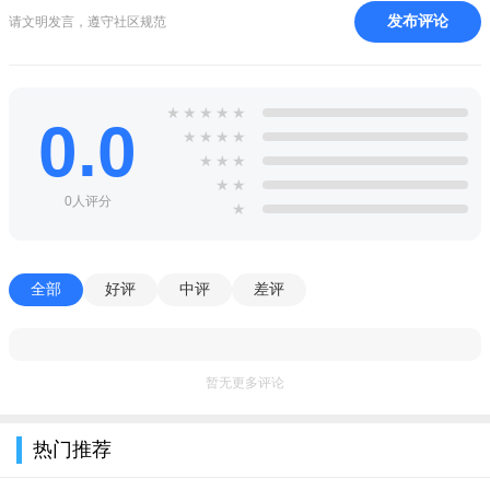
中行云工会安卓app2022最新版优势
发布评论
请文明发言，遵守社区规范
1、专门为工会会员开发的工会管理应用，用户可以使用这款
软件及时的查看最新的工会资讯。
★
★
★
★
★
0.0
2、将特色内容及时的呈现给用户，用户可随时随地的浏览新
★
★
★
★
★
★
★
闻，免费打球、挂号补助等，随时随地享受服务。
★
★
0人评分
3、方便工会干部及工会会员办理业务，如入会、转会、建会
★
申请、法律咨询与援助申请等。用户可随时随地办理业务。
相关说明
全部
好评
中评
差评
工会云是面向企业工会管理的信息化管理平台，为企、事业
及各级工会组织提供先进、高效的工会管理系统，无需本地部
署，通过简单的网上注册，就能轻松拥有工会管理系统。
暂无更多评论
热门推荐