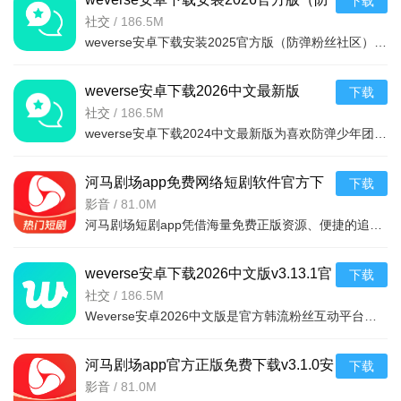
下载
弹粉丝社区）v3.13.1官方最新版
社交
/
186.5M
weverse安卓下载安装2025官方版（防弹粉丝社区）是一款非常棒的粉丝社区平台，是一款可以与自己喜欢的明星交流的软件，只需轻轻按一下按钮，便可与世界各地的粉丝们交流，获得最新的爱豆行程消息和资讯，
weverse安卓下载2026中文最新版
下载
v3.13.1最新安卓版
社交
/
186.5M
weverse安卓下载2024中文最新版为喜欢防弹少年团的粉丝带来了许多的福利，为粉丝和朋友创建高质量的互动平台，随意发表与偶像有关的任何话题，用户可以在这里获得偶像的个人信息，可以与许多粉丝聊天，从
河马剧场app免费网络短剧软件官方下
下载
载v3.1.0安卓版
影音
/
81.0M
河马剧场短剧app凭借海量免费正版资源、便捷的追剧功能与创新的收益模式，精准解决了用户找剧难、付费门槛高、追剧不便捷的痛点，既满足了碎片化娱乐需求，又通过互动与收益机制提升了使用粘性，是短剧爱好者的优
weverse安卓下载2026中文版v3.13.1官
下载
方安卓版
社交
/
186.5M
Weverse安卓2026中文版是官方韩流粉丝互动平台，无需翻墙。明星亲自分享动态、私密内容及专属视频，每月多场直播可互动；支持多语言翻译，粉丝跨地域交流、建社区；还有专属活动、行程提醒，助你轻松获取
河马剧场app官方正版免费下载v3.1.0安
下载
卓版
影音
/
81.0M