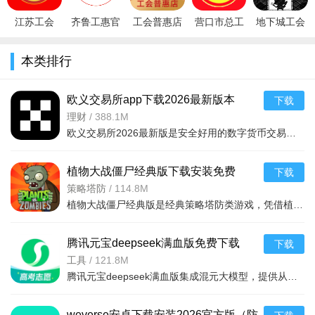
江苏工会
齐鲁工惠官
工会普惠店
营口市总工
地下城工会
app(江苏省
方app(山东
v2.2.2
会
1.0
总工
省总工
appV1.0.3
本类排行
会)v1.8.0安
会)v2.6.7官
官方版
卓版
方版
欧义交易所app下载2026最新版本
下载
v6.165.0最新版
理财
/
388.1M
欧义交易所2026最新版是安全好用的数字货币交易平台，支持近千种币种及衍生品交易，配备安全钱包。全球领先，金融级加密保障安全，专业分析师直播指导。功能含智能挖矿、矿池自动切换、实时监控挖矿状况，交易流
植物大战僵尸经典版下载安装免费
下载
v3.15.0安卓版
策略塔防
/
114.8M
植物大战僵尸经典版是经典策略塔防类游戏，凭借植物抵御僵尸守护家园的核心玩法，通过种植植物构建防线，抵御从屏幕右侧持续入侵的僵尸，风靡全球，游戏的界面简洁，操作简单，上手容易，全年龄段都适合玩这款游戏。
腾讯元宝deepseek满血版免费下载
下载
v2.63.0安卓版
工具
/
121.8M
腾讯元宝deepseek满血版集成混元大模型，提供从文档解析、多语言翻译到创意绘图、口语陪练的一站式AI服务。亮点在于其全面覆盖办公学习生活娱乐需求，特别适合追求效率与创意的用户。功能包括AI写作、对
weverse安卓下载安装2026官方版（防