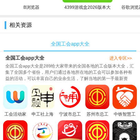
B浏览器
4399游戏盒2026版本大
谷歌浏览器
全
相关资源
全国工会app大全
全国工会app大全
进入专区>>
全国工会app大全是289给大家带来的全国各地的工会版本大全，汇
集了全国多个省份，用户们通过各地所在地的工会可以参加各种有
益的活动，可以丰富自己的业余生活，了解当地的第一手最新资
讯。..
工会活动家
申工社上海
宁波市总工
苏州市总工
中铁智慧工
活动管理
总工会app
会官方
会app官方
会平台
appv1.0.0
官方版
app(甬工
版本v1.9.5
app(中铁惠
v3.6.9安卓
惠)v1.2.5安
安卓最新版
园)1.99.2官
最新版
卓版
方安卓版