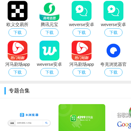
欧义交易所
腾讯元宝
weverse安卓
weverse安卓
app下载2026
deepseek满
下载安装2026
下载2026中文
下载
下载
下载
下载
最新版本
血版免费下载
官方版（防弹
最新版
粉丝社区）
河马剧场app
weverse安卓
河马剧场app
夸克浏览器官
免费网络短剧
下载2026中文
官方正版免费
方版下载2026
下载
下载
下载
下载
软件官方下载
版
下载
最新版AI浏览
器
专题合集