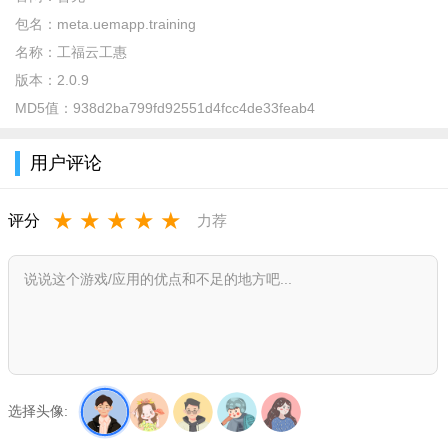
提供更贴心的职工服务
包名：
meta.uemapp.training
名称：
工福云工惠
服务延伸到移动端，更贴近职工生活
版本：
2.0.9
促进工会工作转型
MD5值：
938d2ba799fd92551d4fcc4de33feab4
传统的工会服务重心在线下，未来的工会服务重心在线上
用户评论
一站式福利发放
多种商业平台接入，一站解决多种福利发放
★
★
★
★
★
评分
力荐
中行云工会安卓app2022最新版亮点
会费缴纳、学习园地、发票验真、建言献策
会议召开、场馆预订、知识竞赛、健步活动
公文查询、业务咨询、活动签到、投票调查
问卷调查、单身联谊、疗休养、报销
选择头像:
工会动态、会员中心、关爱慰问、活动信息