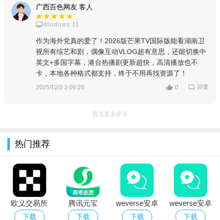
广西百色网友 客人
Windows 11
作为海外党真的爱了！2026版芒果TV国际版能看湖南卫
视所有综艺和剧，偶像互动VLOG超有意思，还能切换中
英文+多国字幕，港台热播剧更新超快，高清播放也不
卡，本地各种格式都支持，终于不用再找资源了！
回复
2025/12/3 2:09:20
0
暂无更多评论
热门推荐
2、点击图示对应按钮，可进入搜索页面查找想看的视频。
欧义交易所
腾讯元宝
weverse安卓
weverse安卓
app下载2026
deepseek满
下载安装2026
下载2026中文
下载
下载
下载
下载