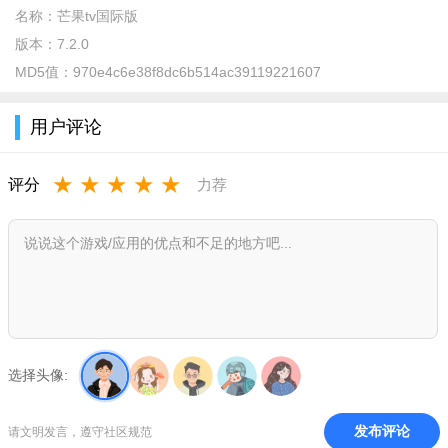
名称：
芒果tv国际版
版本：
7.2.0
MD5值：
970e4c6e38f8dc6b514ac39119221607
用户评论
芒果tv国际版和国内版会员通用吗：
★
★
★
★
★
评分
力荐
不是
芒果TV的国际版和国内版会员不是通用的。芒果TV提供了全
屏通行证和视频通行证两种类型的会员服务。全屏通行证可以在
所有芒果TV的播放器产品上使用，提供包括独享免广告、高速下
载在内的一系列特权。而视频通行证则只能在特定的一个设备上
登录使用，并且不能与他人共享，不具备有广告纯净版的特权。
由于芒果TV的国际版在其他国家地区发布，可能存在违反当地法
选择头像:
律法规的风险，因此不建议在国内使用该版本的会员服务。
软件介绍
发布评论
请文明发言，遵守社区规范