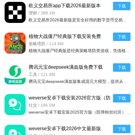
欧义交易所app下载2026最新版本
下载
3、点击指定按钮，能查看最新离线缓存进度，缓存完成后即
v6.165.0最新版
理财
/
388.1M
可离线观看视频。
欧义交易所2026最新版是安全好用的数字货币交易平台，支持近千种币种及衍生品交易，配备安全钱包。全球领先，金融级加密保障安全，专业分析师直播指导。功能含智能挖矿、矿池自动切换、实时监控挖矿状况，交易流
植物大战僵尸经典版下载安装免费
下载
v3.15.0安卓版
策略塔防
/
114.8M
植物大战僵尸经典版是经典策略塔防类游戏，凭借植物抵御僵尸守护家园的核心玩法，通过种植植物构建防线，抵御从屏幕右侧持续入侵的僵尸，风靡全球，游戏的界面简洁，操作简单，上手容易，全年龄段都适合玩这款游戏。
腾讯元宝deepseek满血版免费下载
下载
v2.63.0安卓版
工具
/
121.8M
腾讯元宝deepseek满血版集成混元大模型，提供从文档解析、多语言翻译到创意绘图、口语陪练的一站式AI服务。亮点在于其全面覆盖办公学习生活娱乐需求，特别适合追求效率与创意的用户。功能包括AI写作、对
weverse安卓下载安装2026官方版（防
下载
弹粉丝社区）v3.13.1官方最新版
社交
/
186.5M
weverse安卓下载安装2025官方版（防弹粉丝社区）是一款非常棒的粉丝社区平台，是一款可以与自己喜欢的明星交流的软件，只需轻轻按一下按钮，便可与世界各地的粉丝们交流，获得最新的爱豆行程消息和资讯，
weverse安卓下载2026中文最新版
下载