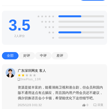
芒果tv国际版是一个免费的手机电视客户端，是湖南卫视打造
的网络电视点播平台。它推出的手机电视实现了湖南卫视等九大
★
★
★
★
★
平道的直播以及一总以娱乐，新闻纪实，电视剧，电影，MV为主
3.5
★
★
★
★
的内容点播体系。支持在线直播和点播电视节目，视频连接速度
★
★
★
良好，资源丰富。
★
★
2人评分
★
芒果tv国际版怎么离线缓存视频
1、软件安装完成并进入主界面后，即可浏览所有视频频道，
全部
好评
中评
差评
涵盖精选、综艺、电视剧、电影等分类。
广东深圳网友 客人
OnePlus_13R
资源是挺丰富的，能看湖南卫视和港台剧，但会员和国内
版不通用这点有点膈应，而且国内用户用会员还不建议，
偶尔切换语言会小卡顿，希望能优化下这些细节吧。
回复
2025/12/3 3:01:32
0