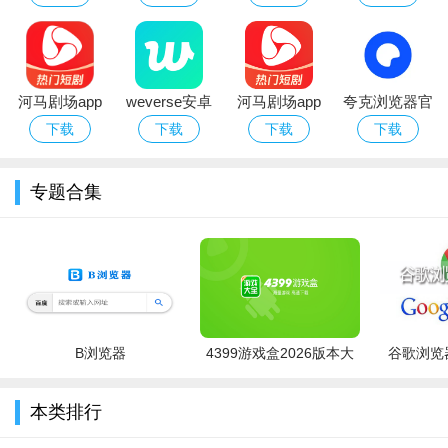
最新版本
血版免费下载
官方版（防弹
最新版
粉丝社区）
河马剧场app
weverse安卓
河马剧场app
夸克浏览器官
免费网络短剧
下载2026中文
官方正版免费
方版下载2026
下载
下载
下载
下载
软件官方下载
版
下载
最新版AI浏览
器
专题合集
B浏览器
4399游戏盒2026版本大
谷歌浏览器
全
本类排行