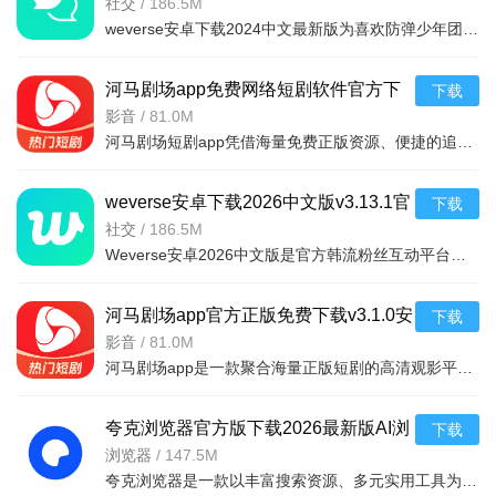
v3.13.1最新安卓版
社交
/
186.5M
weverse安卓下载2024中文最新版为喜欢防弹少年团的粉丝带来了许多的福利，为粉丝和朋友创建高质量的互动平台，随意发表与偶像有关的任何话题，用户可以在这里获得偶像的个人信息，可以与许多粉丝聊天，从
河马剧场app免费网络短剧软件官方下
下载
载v3.1.0安卓版
影音
/
81.0M
河马剧场短剧app凭借海量免费正版资源、便捷的追剧功能与创新的收益模式，精准解决了用户找剧难、付费门槛高、追剧不便捷的痛点，既满足了碎片化娱乐需求，又通过互动与收益机制提升了使用粘性，是短剧爱好者的优
weverse安卓下载2026中文版v3.13.1官
下载
4、点击对应入口，还可查看个人信息，包括播放记录、我的
方安卓版
社交
/
186.5M
收藏等内容。
Weverse安卓2026中文版是官方韩流粉丝互动平台，无需翻墙。明星亲自分享动态、私密内容及专属视频，每月多场直播可互动；支持多语言翻译，粉丝跨地域交流、建社区；还有专属活动、行程提醒，助你轻松获取
河马剧场app官方正版免费下载v3.1.0安
下载
卓版
影音
/
81.0M
河马剧场app是一款聚合海量正版短剧的高清观影平台，涵盖重生逆袭、古装甜宠等多元题材，提供智能推荐与无广告体验。亮点在于其720P-1080P超清画质及杜比音效，以及个性化推荐体系。功能包括智能播放续
夸克浏览器官方版下载2026最新版AI浏
下载
览器v10.7.5.1050安卓版
浏览器
/
147.5M
夸克浏览器是一款以丰富搜索资源、多元实用工具为内容基础，提供智能搜索、AI创作、学习辅助等功能，以极简设计、AI赋能、功能集成度高为特色的智能浏览器，为用户打造了高效便捷的网络信息获取与处理平台。