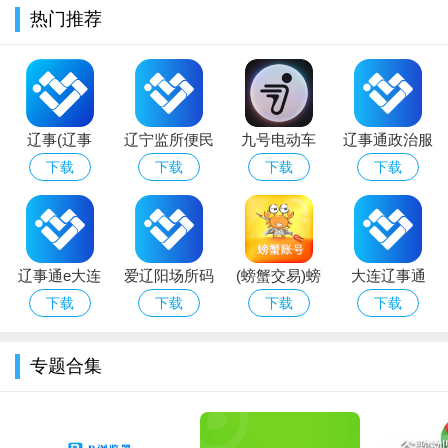
个人用户通过客户端登录/注册，可实现便民地图、养老机
热门推荐
构、高速公路实时路况、出行提示、自来水公司讯息和停水通知
的查询；
7.身份证补换领查询：
可实现各地市的身份证换领、补领、临时身份证申领所需资
辽事(辽事
辽宁监所便民
九号电动车
辽事通政治服
料和办事部门地址查询，个人用户通过客户端登录/注册，选择不
通)app安卓手
服务平台下载
app(九号出
务平台
下载
下载
下载
下载
同办事部门、办事窗口即可查询办理业务的流程和所需材料；
机版
官方2026安卓
行)下载官方
版
最新版
8.经营许可证办理：
可实现全省12个厅局95项经营许可证的网上办理。申请人可
辽事通e大连
爱辽阳场所码
(螃蟹交易)螃
大连辽事通
以通过客户端提交和补正相关申请信息和材料，受理通过后直接
app下载2026
app下载2026
蟹账号代售
app下载最新
下载
下载
下载
下载
进入办理程序，可在网上查询办理状态，咨询问题，做出审批决
安卓版
最新版(辽事
app下载安卓
2026升级版
定后，申请人需到场核验原材料、缴费后领取证书结果。整个办
通)
最新版
专题合集
事过程到办事大厅不超过1次；
辽事通小程序app特色