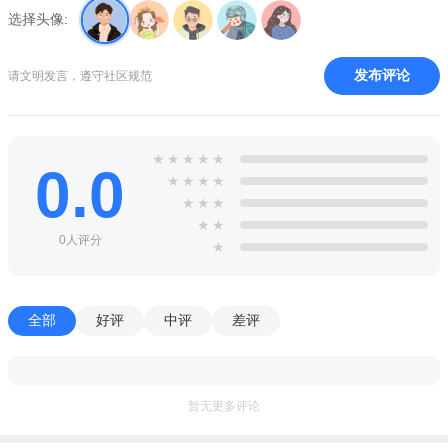
个人用户在“辽事通APP”客户端输入产权证号就可查询自己名
选择头像:
下的房屋产权信息（目前仅限沈阳、鞍山、抚顺市房产）；
3.社保卡启用及信息查询：
发布评论
请文明发言，遵守社区规范
可实现社会保障卡的启用、挂失、解挂和个人信息修改，个
人用户可通过客户端登录后自助查询打印和修改；
★
★
★
★
★
0.0
4.人事档案查询：
★
★
★
★
★
★
★
可查询人事档案、集体户口、求职就业等情况，个人用户可
★
★
0人评分
通过客户端登录/注册，随时随地查询本人信息；
★
5.便民缴费及查询：
包括话费、宽带费、电费、采暖费、水费、医保费和交通罚
全部
好评
中评
差评
没，只需在“辽事通APP”客户端输入缴费编码，就可实现各项缴
费；
暂无更多评论
6.便民查询：