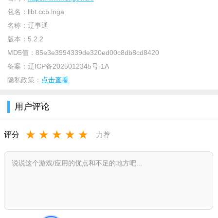
事项；拓展了STM自助终端、APP客户端、省政务平台门户等渠
包名：
llbt.ccb.lnga
道集成；启动了善融扶贫、安心养老、建融家园、劳动者港湾等
名称：
辽事通
多项行业应用。
版本：
5.2.2
MD5值：
85e3e3994339de320ed00c8db8cd8420
辽事通小程序app亮点
备案：
辽ICP备2025012345号-1A
1.生活应用一站办：集体服务各取所需；
隐私政策：
点击查看
2.政务服务指尖办：实时在线为您服务；
用户评论
3.服务设计智能化：轻松乐享移动科技；
4.多种渠道同参与：察民情、听民意、聚民心。
★
★
★
★
★
评分
力荐
辽事通小程序app功能
1.公积金信息查询：
可实现公积金账户信息、明细、贷款信息和还款信息查询；
2.房产信息查询：