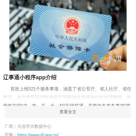
辽事通小程序app介绍
首批上线521个服务事项，涵盖了省公安厅、省人社厅、省住
建厅、省交通厅等29家省直厅局和26个市级单位的办理事项，将
最终实现“省、市、县、乡、村”五级联通，高频政务服务事项“掌
查看全文
上办、指尖办”。
辽事通APP辽宁政务便民服务平台涵盖了省公安厅、省人社
厂商：
大连市大数据中心
厅、省住建厅、省交通厅等29家省直厅局和26个市级单位的办理
官网：
https://www.dl.gov.cn/