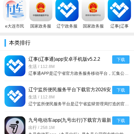
版下载安卓
平台v2.3.0
2026最新版
出生医学证
2026安卓版
版v2.3.4 安
安卓版
v5.2.2 2026
明办理查询
v5.2.2-2026
卓
手
手
e大连市民
国家政务服
辽宁政务服
国家政务服
辽事(辽事
云app健康
务平台app
务网辽事通
务平台app
通)app安卓
码最新版
官方版
appv5.2.2
下载2025最
手机版
本类排行
v2.3.8安卓
v2.2.1安卓
2026手机版
新版v2.2.1
v5.2.2 2026
版
版
官
政务
辽事(辽事通)app安卓手机版v5.2.2
下载
2026政务版
生活
/
112.8M
辽事通APP是辽宁省官方政务服务移动平台，汇集公安、社保、医保、公积金、交通、教育等数千项便民服务事项。
辽宁监所便民服务平台下载官方2026安
下载
卓版5.2.22026手机版
生活
/
112.8M
辽宁监所便民服务平台是辽宁省监狱管理局打造的官方便民服务应用，为服刑人员家属提供在线预约会见、监所信
九号电动车app(九号出行)下载官方最新
下载
版v6.10.8.1 2026手机版
出行
/
258.1M