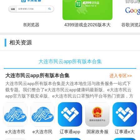
1.通过千人千面、语音导航、智能问答、人脸识别等功能集
成，凭借我省现有政务服务系统建设的坚实基础，实现政务服务
事项“智能办”， “一个平台，全都拥有”。
B浏览器
4399游戏盒2026版本大
谷歌浏览器
2.政务服务功能体现在APP应用的同时，借助银行物理网点优
全
势，将政务服务事项嵌入智慧柜员机中去，积极发挥银行渠道的
相关资源
辐射作用，实现政务服务事项“身边办”；
3.个人和企业在获取政务服务的基础上，享受各类应用资源提
大连市民云app所有版本合集
供的便民应用服务，实现政务服务事项“随时办”，全面提高社会
大连市民云app所有版本合集
进入专区>>
公众的体验感和满意度。
大连市民云app所有版本合集是大连本地生活与政务服务一站式下
4.“辽事通APP”以审批更简、服务更优、一网通办、优化营商
载专题。我们整合了e大连市民云app健康码最新版、e大连市民云
app官方版下载安卓版、e大连市民云口罩预约平台等热门资源，方
为根本出发点，通过促进数据互联互通、拓展便民服务办理渠
便用户随时进行健康打卡、口罩..
道、引入前沿创新技术、优化事项办理流程，积极推动服务上网
和业务协同，力求通过便民服务的规范、高效运行、提升辽宁省
便民在线服务管理水平。
e大连市民
e大连市民
辽事通app
国家政务服
辽事通e大
云app官方
云口罩预约
官方下载
务平台电子
连app下载