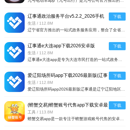
九号电动车app（九号出行）是九号公司官方推出的智能出行服务应用。用户可通过手机实现一键解锁/锁车、车辆
辽事通政治服务平台v5.2.2_2026手机
下载
版
生活
/
112.8M
辽宁省官方推出的一站式政务服务应用，整合了全省政务资源，提供社保查询、医保缴费、
辽事通e大连app下载2026安卓版
下载
v5.2.2-2026手机版
生活
/
112.8M
辽事通小程序app健康码申请流程
辽事通e大连app是专为大连市民打造的一站式政务服务平台。汇集社保查询、公积金、医疗挂号、交通违章、不动
全省重点公共场所的管理者或营业者可通过“辽事通”APP“健
康码”功能，申请开通扫码员权限，组织本场所扫码工作人员熟练
爱辽阳场所码app下载2026最新版(辽事
下载
掌握相关流程和规范，利用“辽事通”健康二维码赋码和验码功
通)v5.2.2 2026手机版
生活
/
112.8M
爱辽阳场所码app2026最新版辽事通是辽宁辽阳地区居民出行必备的防疫健康服务平台。基于辽事通官方内核，集成
能，对进入场所人员实行扫码管理。
第一步：点击【申领办理】，进入信息填报页；
(螃蟹交易)螃蟹账号代售app下载安卓最
下载
新版v6.8.8 2026手机版
工具
/
113.8M
第二步：如实填报相关信息；
螃蟹交易app是一款专注于螃蟹游戏账号代售的安卓应用，提供安全可靠的账号上架、智能估价、在线洽谈和担保交
第三步：比对信息，根据风险等级，发放不同颜色【健康通