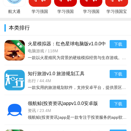
习研究”、“学习电视台”等，都诠释这中国特色社会主义。
航大通
学习强国
学习强国
学习强国
学习强国宝
更新日志
app2021安
app电视TV
app官方版
2024年最新
藏
卓最新版
版v2.74.0官
v2.74.0安卓
版v2.74.0安
appv2.54.0
本类排行
v2.16.0更新内容：
v1.3.9手机
方最新安卓
版
卓版
安卓版
版
版
1.音频支持单曲循环.顺序播放和随机播放三种播放模式。
火星模拟器：红色星球电脑版v1.0.0中
下载
2.安卓音频会议支持悬浮窗功能。
文版
电脑游戏
/
118M
一款以火星殖民为背景的硬核模拟经营与生存游戏。玩家将扮演太空先驱，在荒芜
3.修复了一些问题，优化体验。
v2.15.1更新内容：
知行旅游v1.0 旅游规划工具
下载
出行
/
44.4M
1.语音播报支持播放列表功能。
一款实用的旅游规划软件，支持安卓平台，提供景区攻略、路线定制、出行指南等功能，帮助用户轻松
2.修复了一些问题，优化体验。
领航鲸(投资资讯)appv1.0.0安卓版
下载
v2.14.0更新内容：
资讯
/
23.4M
1.视频会议新增发言功能，支持会议中发送文字和表情。
领航鲸(投资资讯)app是一款专注于投资服务的app软件，提供给各位客户完善的投资分析，以及最新的市场环境讲
2.音频集.音乐专辑支持收藏，可在“收藏”.“历史”中再次查看。