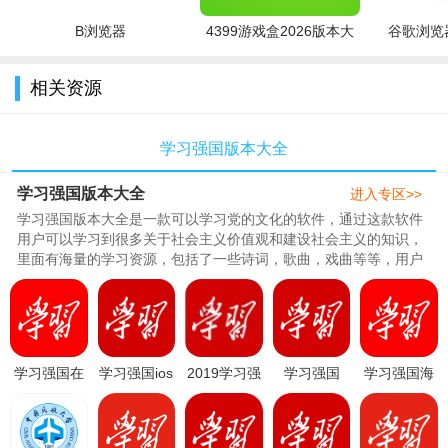
5、积分
B浏览器
4399游戏盒2026版本大
谷歌浏览器
激励学习，习惯养成，轻松拿积分。
全
学习强国app官方版亮点
相关资源
1、丰富的学习资源，这里不管是任何的新闻信息都可以一键
学习强国版本大全
提供。
2、学习更多的强国知识，关注强国新闻。
学习强国版本大全
进入专区>>
学习强国版本大全是一款可以学习党的文化的软件，通过这款软件
3、这里可以答题复习获得积分。
用户可以学习到很多关于社会主义价值观和建设社会主义的知识，
里面有海量的学习资源，包括了一些诗词，歌曲，戏曲等等，用户
学习强国app官方版点评
在这里可以不断提升自己，感..
汇聚丰富的学习内容和资源
“学习强国”汇聚了包括政治、历史、文化、科学、军事、艺术
等等海量、免费、优质的图文和音视频学习资源。
学习强国在
学习强国ios
2019学习强
学习强国
学习强国海
家上学直播
手机版
国
app手机客
外版
全面呈现新时代中国特色社会主义思想
课程2.9.0安
appv2.18.0
appv2.74.0
户端v2.74.0
appv2.54.0
卓版
最新版
安卓版
安卓版
安卓版
“学习强国”的17个板块中，“学习新思想”、“十九大时间”、“学