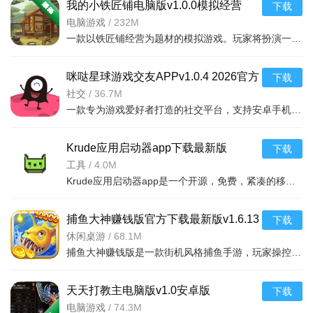
我的小铁匠铺电脑版v1.0.0模拟经营
下载
3.通讯录首页视觉和交互优化。
电脑游戏
/
232M
一款以铁匠铺经营为题材的模拟游戏。玩家将扮演一位铁匠，在游戏中打造各种武器、
4.修复了一些问题，优化体验。
v2.13.0更新内容：
咪哒星球游戏交友APPv1.0.4 2026官方
下载
中文版
社交
/
36.7M
1.支持直播视频投屏，提升观看体验。
一款专为游戏爱好者打造的社交平台，支持安卓手机下载，在游戏中结识好友，轻松互动，
2.直播.点播视频全屏模式下增加视频锁，避免观看期间误操
作。
Krude应用启动器app下载最新版
下载
v2026071903.ed9bd2f安卓版
工具
/
4.0M
3.视频会议优化,支持实时展示参会人数，参会人入会.离会提
Krude应用启动器app是一个开源，免费，紧凑的移动应用程序启动器，可以在打开软件后直接使用。用户可以通过
示等功能。
4.修复了一些问题，优化体验。
捕鱼大神赚钱版官方下载最新版v1.6.13
下载
街机达人版
休闲桌游
/
68.1M
捕鱼大神赚钱版是一款街机风格捕鱼手游，玩家操控炮台瞄准鱼群发射子弹捕获得分，金币可兑换现金奖励，适配
天天打教主电脑版v1.0安卓版
下载
电脑游戏
/
74.3M