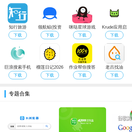
知行旅游
领航鲸(投资
咪哒星球游戏
Krude应用启
学习强国app官方版功能
资讯)app
交友APP
动器app下载
下载
下载
下载
下载
最新版
1、学习
优质内容权威发布，内容多样。
巨浪搜索手机
榴莲日记2026
作业帮你搜答
老吕找油
2、视频
app
官方最新版下
案APP
下载
下载
下载
下载
精彩视频尽收眼底，资源丰富。
载
3、消息
专题合集
组织信息及时沟通，随时交流。
4、答题
答题、练习、考试玩法应有尽有。