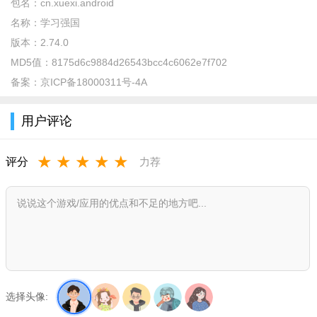
包名：
cn.xuexi.android
总有一款适合您。18家中央主要单位新媒体第一时间提供原
名称：
学习强国
创优质学习资源，支持个性化订阅。
版本：
2.74.0
MD5值：
8175d6c9884d26543bcc4c6062e7f702
3.视频学习
备案：
京ICP备18000311号-4A
视听盛宴中收获鲜活的学习体验。第一频道、短视频、慕
课、影视剧、纪录片……源源不断提供海量音视频。
用户评论
4.在线答题
★
★
★
★
★
评分
力荐
定制提供在线学习答题。文字题、音频题、视频题，每周一
答、智能答题、专题考试，让力争上游的您不断攀升新高度。
5.学习积分
学有所获、学有所用。每日登录、浏览资讯、学习知识、挑
战答题、收藏分享，每一种学习行为都会获得积分。
选择头像: