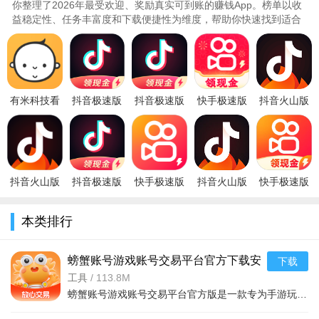
你整理了2026年最受欢迎、奖励真实可到账的赚钱App。榜单以收
益稳定性、任务丰富度和下载便捷性为维度，帮助你快速找到适合
自己的平台。本期推荐覆盖多款..
有米科技看
抖音极速版
抖音极速版
快手极速版
抖音火山版
广告赚钱
官方免费下
免费下载
2026官方正
下载最新版
appv00.01
载安装领现
2026最新版
版下载安装
本2026正版
安卓版
金202639.9
v39.9.0_2026
v14.6.20.1
v39.7.0安卓
抖音火山版
抖音极速版
快手极速版
抖音火山版
快手极速版
下载官方
下载v39.9.0
下载安装
官方正式版
免费下载官
2026版
2026手机版
2026最新版
免费下载安
方正版安装
本类排行
v39.7.0官方
v14.5.20.115
装2026最新
v14.6.50.1
版
螃蟹账号游戏账号交易平台官方下载安
下载
装最新版本v6.8.9 2026游戏交易手机版
工具
/
113.8M
螃蟹账号游戏账号交易平台官方版是一款专为手游玩家打造的账号交易服务应用。支持热门游戏账号的买卖、代练