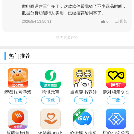
做电商运营三年多了，这款软件帮我省了不少选品时间，
2、喜欢拍摄短视频，照片的用户都会在平台上来使用，将更
数据分析功能特别实用，已经推荐给同事了。
好的展现出来；
回复
2026/8/4 13:50:31
0
3、平台上有很多专业的拍摄工具，使用在自己的手机上来拍
摄展示给大家。
暂无更多评论
抖音极速版同款轻量短视频省流量必备软件推荐
热门推荐
软件名称
一句话优势
抖音
官方原版，功能全面，热门内容实时推送。
快手极速版
省流量看视频，刷视频还能赚金币。
火山极速版
轻量版火山小视频，红包随看随领。
西瓜视频
海量长视频+短剧，清晰度高不卡顿。
螃蟹账号游戏
腾讯元宝
点点穿书养娃
伊对相亲交友
今日头条极速版
看新闻资讯，金币提现轻松又便捷。
番茄畅听
免费听小说有声书，省电省流量神器。
账号交易平台
deepseek满
模拟器下载
app下载官方
下载
下载
下载
下载
皮皮虾
搞笑社区超有梗，神评论让你笑不停。
官方下载安装
血版免费下载
2026官方最新
2026
多闪
短视频社交新玩法，朋友动态秒呈现。
最新版本
版
抖音极速版下载特别说明
本软件为v39.7.0安卓官方版，安装前请确保手机系统为
番茄音乐(原
还活着app下
心语输入法免
桃心小说免费