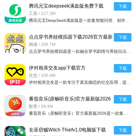
腾讯元宝deepseek满血版免费下载
下载
v2.79.10 2026手机版
工具
/
127.3M
腾讯元宝DeepSeek满血版是一款集智能问答、创作辅助、信息检索于一体的AI助手应用。基于腾讯混元与DeepSeek
点点穿书养娃模拟器下载2026官方最新
下载
版v3.9.7.9 2026手机版
阅读
/
208.7M
点点穿书养娃模拟器是一款融合穿书剧情与养娃玩法的休闲模拟游戏。游戏以热门穿书题材为背景，玩家将穿越到
伊对相亲交友app下载官方
下载
2026v8.6.3002026相亲交友手机版
社交
/
106.4M
伊对相亲交友是一款专注于真实婚恋的社交应用，提供视频相亲、红娘牵线、动态互动等功能。用户可通过实名认
番茄音乐(原畅听音乐)官方最新版2026
下载
下载安装v6.6.2.32 2026手机版
影音
/
99.4M
番茄音乐（原畅听音乐）官方最新版2026是一款集在线播放、本地管理、歌词显示于一体的专业音乐播放器。软件
女巫窃贼Witch Thiefv1.0电脑版下载
下载