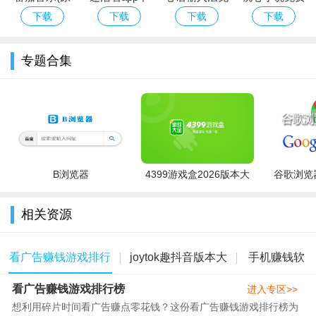
Android 7.0及以上，并预留至少200MB存储空间。下载时优先选
畅听音乐)官
载
费下载
版app下载官
下载
下载
下载
下载
择应用商店或官网渠道，避免第三方捆绑插件。安装若提示“未知
方最新版2026
方最新版
来源”，需在设置中开启允许安装权限；如遇解析失败，请重新下
下载安装
专题合集
载完整安装包并核对文件大小。首次启动建议连接Wi-Fi完成基础
资源加载，登录后可在“设置-播放与缓存”中调整清晰度以节省流
量。常见问题：若刷视频卡顿，请清理缓存或关闭后台高耗电应
用；无法开金币任务，需检查账号实名状态及每日活跃时长。卸
载重装前请记住账号密码，避免数据丢失。本版本已适配主流机
型，暂不支持root或模拟器环境。
B浏览器
4399游戏盒2026版本大
谷歌浏览器
全
相关资源
看广告赚钱游戏排行
joytok趣抖音版本大
手机赚钱软
看广告赚钱游戏排行榜
榜
全
件
进入专区>>
想利用碎片时间看广告赚点零花钱？这份看广告赚钱游戏排行榜为