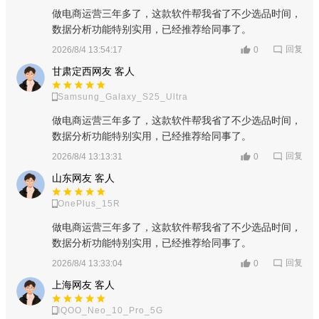
做电商运营三年多了，这款软件帮我省了不少选品时间，
数据分析功能特别实用，已经推荐给同事了。
回复
2026/8/4 13:54:17
0
甘肃定西网友 客人
Samsung_Galaxy_S25_Ultra
抖音极速版下载亮点
做电商运营三年多了，这款软件帮我省了不少选品时间，
1、抖音是一个帮助用户表达自我，记录美好生活的短视频平
数据分析功能特别实用，已经推荐给同事了。
台；
回复
2026/8/4 13:13:31
0
2、大家可以通过抖音来了解更多的新资讯，最新的最热门的
山东网友 客人
事件；
OnePlus_15R
3、就像是一个全民使用的自媒体平台，每一位用户都是媒体
做电商运营三年多了，这款软件帮我省了不少选品时间，
人。
数据分析功能特别实用，已经推荐给同事了。
回复
2026/8/4 13:33:04
0
抖音极速版下载点评
上海网友 客人
1、各种实用的资讯都可以在平台上看到，通过拍摄短视频的
IQOO_Neo_10_Pro_5G
方式来了解；