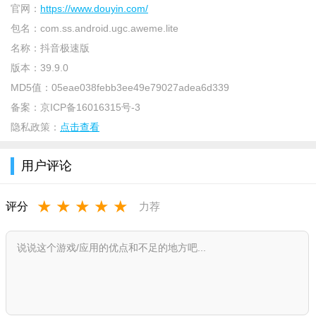
抖音，是中国广受欢迎的原创短视频分享平台。极速版内存
官网：
https://www.douyin.com/
小，省流量，使用流畅，为你提供多样有趣的短视频内容。
包名：
com.ss.android.ugc.aweme.lite
【运行流畅】安装包小，下载速度快、运行速度快，特别省流
名称：
抖音极速版
量。
版本：
39.9.0
【视频好看】看明星、聊科技、学文化等等应有尽有，智能推荐
MD5值：
05eae038febb3ee49e79027adea6d339
专属内容。周围人、身边事绝不错过，明星、好友时刻关心。
备案：
京ICP备16016315号-3
【沉浸体验】全屏沉浸式超清画质，带给你全新视觉体验！
隐私政策：
点击查看
【红包能赚】登录极速版，即可获得专属红包。看视频赚红包，
看的越多赚的越多。邀请好友也能赚红包！
用户评论
抖音极速版下载功能
★
★
★
★
★
评分
力荐
1、在这里有超多的明星艺人都在玩抖音，玩的都还非常的
牛；
2、随便的刷一个短视频，就会有很多的明星在里面，有大家
喜欢的爱豆；