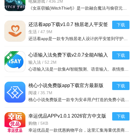
电脑游戏
/
436.2M
《女巫窃贼(WitchThief)》是一款融合魔法与偷窃元素的动作冒险游戏，玩家将扮演一位身怀绝技的女巫，在暗影
还活着app下载v1.0.7 独居老人平安签
下载
到守护软件
生活
/
47.9M
还活着app是一款专为独居老人设计的平安签到守护软件，通过定时签到、异常提醒等功能，让子女远程掌握老人安
心语输入法免费下载v2.0.7全能AI输入
下载
法
输入法
/
52.2M
心语输入法是一款集AI智能预测、语音输入、表情推荐于一体的全能型输入法。支持多种键盘布局和个性化主题，
桃心小说免费版app下载官方最新版
下载
v1.5.0全本阅读
阅读
/
35.7M
桃心小说免费版是一款专为安卓用户打造的免费小说阅读应用，海量热门小说资源实时更新，支持全本阅读、离线
幸运优品APPv1.0.1 2026官方中文版
下载
购物
/
5KB
幸运优品是一款优惠购物平台，这里汇集海量优质商品任你选择，同时平台商品齐全，满足你的各式需求。平台提