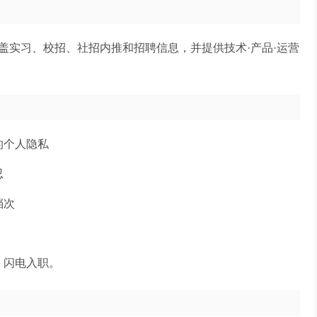
盖实习、校招、社招内推和招聘信息，并提供技术·产品·运营
的个人隐私
忍
档次
！
，闪电入职。