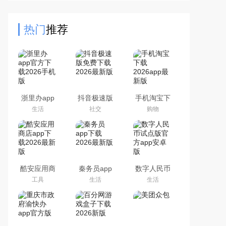
的，企业通过平台可以快速发布岗
位，兼职人员可以根据自己的
热门
推荐
浙里办app
抖音极速版
手机淘宝下
官方下载
免费下载
载2026app
生活
社交
购物
2026手机版
2026最新版
最新版
酷安应用商
秦务员app
数字人民币
店app下载
下载2026最
试点版官方
工具
生活
生活
2026最新版
新版
app安卓版