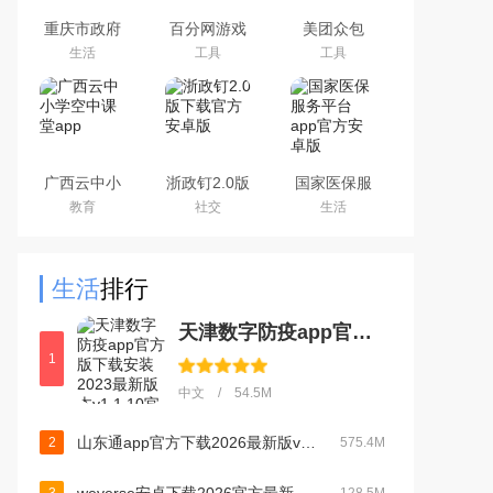
重庆市政府
百分网游戏
美团众包
渝快办app
盒子下载
生活
工具
工具
官方版
2026新版
广西云中小
浙政钉2.0版
国家医保服
学空中课堂
下载官方安
务平台app
教育
社交
生活
app
卓版
官方安卓版
生活
排行
天津数字防疫app官方版下载安装2023最新版本v1.1.10官方版
1
中文 / 54.5M
山东通app官方下载2026最新版v3.3.0官方版
2
575.4M