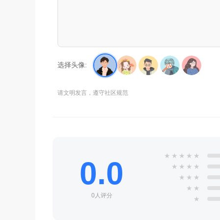
选择头像:
请文明发言，遵守社区规范
★
★
★
★
★
0.0
★
★
★
★
★
★
★
★
★
0人评分
★