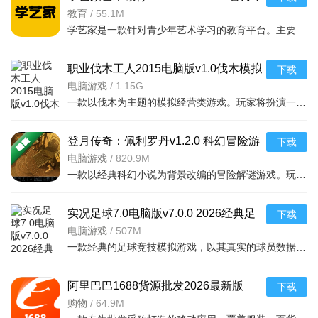
文版
教育
/
55.1M
学艺家是一款针对青少年艺术学习的教育平台。主要针对3-12岁年龄段的孩子，培养他们的艺术习惯。学艺家介绍
职业伐木工人2015电脑版v1.0伐木模拟
下载
电脑游戏
/
1.15G
一款以伐木为主题的模拟经营类游戏。玩家将扮演一名职业伐木工人，在广袤的森林中
登月传奇：佩利罗丹v1.2.0 科幻冒险游
下载
戏
电脑游戏
/
820.9M
一款以经典科幻小说为背景改编的冒险解谜游戏。玩家将扮演年轻的天才发明家佩利罗
实况足球7.0电脑版v7.0.0 2026经典足
下载
球竞技
电脑游戏
/
507M
一款经典的足球竞技模拟游戏，以其真实的球员数据、流畅的操作手感和丰富的战术体系深受
阿里巴巴1688货源批发2026最新版
下载
v12.13.0.0 2026手机版
购物
/
64.9M