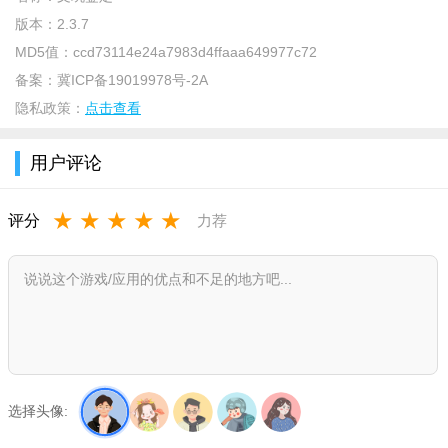
版本：
2.3.7
MD5值：
ccd73114e24a7983d4ffaaa649977c72
备案：
冀ICP备19019978号-2A
文玩鉴定介绍
隐私政策：
点击查看
手机
随时拍照上传即可鉴定，文玩鉴定app让您随时对接行内
用户评论
专家，文玩鉴定app是您的古玩鉴宝淘宝助手，带着专家淘宝、
检漏、收藏，高枕无忧。
★
★
★
★
★
评分
力荐
文玩鉴定功能
【在线鉴宝】
手机
拍摄藏品
图片
上传，既有专家在线鉴定30分钟内便知真
假，也可向专家咨询藏品价值。
【在线交流】
在这里您可以随时随地与行内玩家直接交流或求购藏品。
【鉴定结果】
选择头像:
您可以实时接收专家鉴定意见，并可一键分享给好友。