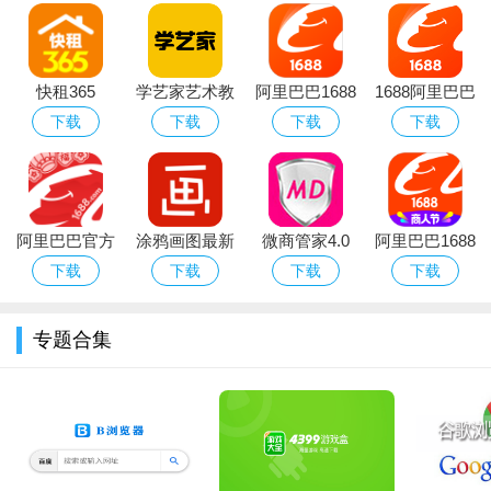
快租365
学艺家艺术教
阿里巴巴1688
1688阿里巴巴
育APP
货源批发2026
批发网官方
下载
下载
下载
下载
最新版
阿里巴巴官方
涂鸦画图最新
微商管家4.0
阿里巴巴1688
正版
安卓官方版
注册机
货源网一件代
下载
下载
下载
下载
发官方app
专题合集