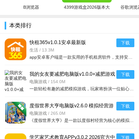
B浏览器
4399游戏盒2026版本大
谷歌浏览器
全
本类排行
快租365v1.0.1安卓最新版
下载
生活
/
13.3M
app安卓客户端是一款实用的手机租房软件，支持安卓系统，提供真实房源信息与便捷租赁服务，帮助用户
我的女友要减肥电脑版v1.0.0+减肥游戏
下载
电脑游戏
/
154.0M
一款轻松有趣的减肥模拟游戏，玩家将扮演一位贴心的男友，帮助女友制定科学的减
度假世界大亨电脑版v2.6.0 模拟经营游
下载
戏
电脑游戏
/
265.0M
《度假世界大亨》是一款以度假村经营为核心的模拟策略游戏。玩家将扮演度假村老板，从零开始规划土地、建造
学艺家艺术教育APPv3.0.2 2026官方中
下载