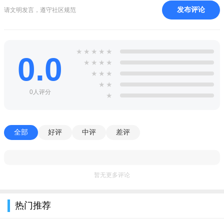
【鉴定品类】
发布评论
请文明发言，遵守社区规范
陶瓷：盘、罐、帽筒、碗、碟、瓷板、瓶瓷
玉器：籽料、把件、挂件、佩件、摆件
书画：对联斗方、书信、扇面、册页、碑帖卷
★
★
★
★
★
0.0
铜器：民俗类、青铜、清供、造像、兵器
★
★
★
★
★
★
★
钱币：古代钱币、当代钱币、其它钱币
★
★
木器：家具、雕版、环串、料材
0人评分
★
杂项：核雕、漆器、紫砂壶、奇石、文房、珠宝
邮币：邮票、纸币、纪念币、卡片
全部
好评
中评
差评
版本记录
历史日志>>
2020-08-21
版本: 1.7.8
十年行业积累，帮您鉴别真伪。真品免费在线开证书。优化
暂无更多评论
UI，解决已知BUG。
热门推荐