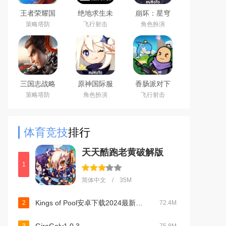
王者荣耀国
绝地求生未
崩坏：星穹
际服下载
来之役手游
铁道官方手
策略塔防
飞行射击
角色扮演
2026官方手
国际服下载
游下载安卓
机版
正版
最新版
（Honor of
Kings）
三国志战略
原神国际服
香肠派对下
版安卓灵犀
(Genshin
载2026最新
策略塔防
角色扮演
飞行射击
客户端3D最
Impact)下载
版
新版
最新版
体育竞技
排行
天天酷跑老黄破解版
1
简体中文 / 35M
Kings of Pool安卓下载2024最新版v1.25.5 联机版
2
72.4M