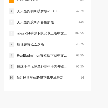
GiraGolv1.0.3
3
75.8M
天天酷跑明哥破解版v1.0.9.0
4
42.7M
天天酷跑航哥新春破解版
5
44M
nba2k24手游下载安卓正版中文版(NBA 2K Mobile)v7.0.8642079最新版本
6
107.5M
疯狂警察v1.1.0 版
7
45.7M
RealBadminton安卓版下载中文免费版v1.0.3安卓免费版
8
67.5M
排球少年飞吧乌野高中手游安卓汉化版v1.0.4官方最新版
9
96.3M
fc足球世界体验服下载安卓最新版v30.1.01最新免费版
10
1G