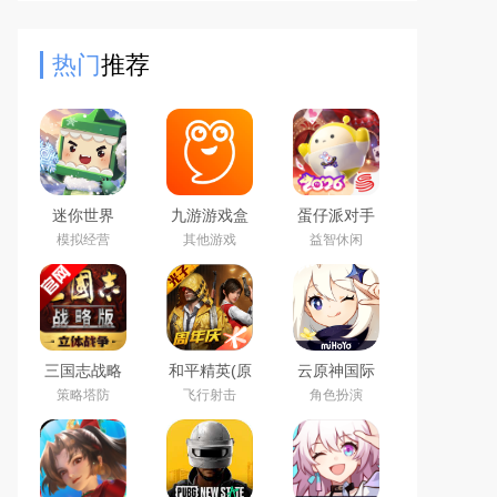
世界里，让祖师不再奔波于繁琐的杂
务——只需晒着太阳看弟
热门
推荐
迷你世界
九游游戏盒
蛋仔派对手
2026最新官
子app2026
游(元气零食
模拟经营
其他游戏
益智休闲
方版
最新版
季)下载官方
正版
三国志战略
和平精英(原
云原神国际
版2026官方
刺激战场)官
版app下载
策略塔防
飞行射击
角色扮演
最新版
方最新版
2026最新版