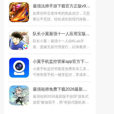
最强法师手游下载官方正版v999.1安卓版
如果你怀念老传奇的热血攻沙，又想
要公平竞技、轻松成长的现代体验，
《最强法师》以“三职业经典、公平
不氪、福利拉满”三大特色，带你重
队长小翼最强十一人应用宝版下载2026最新版v7.0.1安卓版
回沙城王座，书写属于自
队长小翼：最强十一人由KLab开
发、盖娅互娱代理发行，以海量原作
角色收集养成、力速技属性克制的策
略对战、高清3D必杀技动画重现为
小翼手机监控管家app官方下载2026最新版v1.0.0安卓版
三大核心支柱——一线声优配音
小翼手机监控管家是免费安卓工具，
可将闲置手机一键变监控，零成本搭
建安防系统。支持实时高清录制、息
屏续录、多设备管理，还能WiFi防蹭
最强祖师免费下载2026最新版手游v1.1053.105300安卓版
网及路由管控。界面简洁
最强祖师2026最新版手游用“摸鱼式
放置”解放双手，用“奇葩式随机弟
子”制造笑料，在水墨画卷般的仙宗