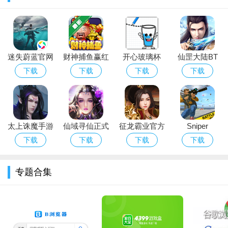
迷失蔚蓝官网
财神捕鱼赢红
开心玻璃杯
仙罡大陆BT
下载最新版本
包版下载
2(happy
版
下载
下载
下载
下载
glass2)
太上诛魔手游
仙域寻仙正式
征龙霸业官方
Sniper
版
版
Royale(皇家
下载
下载
下载
下载
狙击高配版)
专题合集