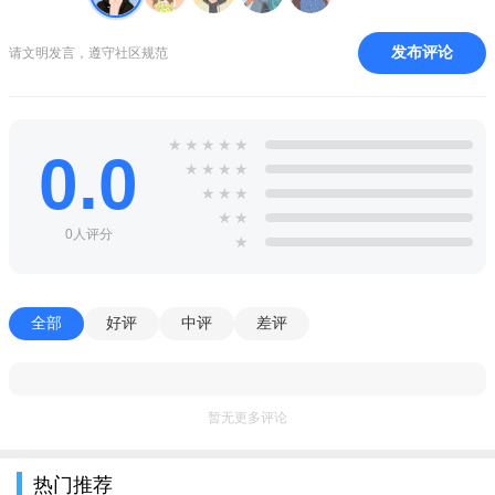
脏污值：长期不清洁会大幅提升怪物仇恨探测概率，建造淋
浴设施洗澡去污。
发布评论
请文明发言，遵守社区规范
冷热抗性：冰原低温扣血、沙漠高温脱水，穿戴防寒/隔热装
备、制作特殊药剂应对极端气候。
★
★
★
★
★
疲劳值：持续劳作累积，>75%经验衰减、满值当日无法获取
0.0
★
★
★
★
经验，帐篷休息快速恢复体力与血量。
★
★
★
★
★
全岛分为热带雨林、冰封冰原、熔岩火山、荒漠沙漠、沿海
0人评分
★
浅滩、沼泽湿地、远古遗迹7大独立生态区域，各地形独有动植
物、资源、怪物、隐藏遗迹，资源分布差异化，高等级材料仅在
高危区域产出。
全部
好评
中评
差评
暂无更多评论
热门推荐