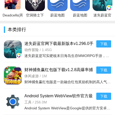
安卓版
(hollow knig
无限货币版
费破解
改)v1.0安卓
多人交互：支持PVE组队开荒、PVP自由对战，可组队共建
大型聚落，也能掠夺其他玩家营地资源。
Deadcells(死
空洞骑士下
蔚蓝地图
蔚蓝地图
迷失蔚蓝官
主线围绕空难真相、海岛超自然浓雾来源、上古文明覆灭秘
亡细胞手机
载手机版中
app下载
app下载环
网下载最新
版官方正
文正版
2023最新版
境数据平台
版本
密推进;支线包含原住民任务、探索沉船宝藏、解锁废弃研究所、
本类排行
版)v1.0.9
v1.2.0安卓
v7.5.1安卓
v7.5.1安卓
v1.296.0手
收集上古符文等，解锁稀有配方与限定装备。
版
版
版
机版
迷失蔚蓝官网下载最新版本v1.296.0手
游戏攻略：
下载
机版
动作冒险
/
1.45G
首日：温饱+简易帐篷
迷失蔚蓝是写实硬核末日海岛生存MMORPG手游，融合沙盒建造、多人联机等核心玩法。拟真生理系统与7大生态地图
落地优先捡树枝、石头、野果，制作石斧、石矛;白天采摘浆
财神捕鱼赢红包版下载v1.2.8高爆率捕
下载
果、猎杀小型野兽解决饥饿，傍晚就地搭建最低级帐篷，优先保
鱼手游
休闲桌游
/
1M
证夜间休息消除疲劳，不要贸然深入雨林深处(高阶怪物秒杀新
财神捕鱼赢红包版是一款融合红包奖励机制的高人气街机捕鱼手游，高度还原经典街机捕鱼玩法。超高爆率与万炮
手)。
第二天：基础设施落地
Android System WebView软件官方最
下载
新版本下载v151.0.7922.71安卓版
工具
/
256.0M
收集藤蔓搭建雨水收集器解决饮水，建造基础灶台，将生肉
Android System WebView是Google提供的官方安卓系统组件，并非独立的常规浏览器，是预装在大多数安卓设备中
烹饪熟食，解锁小型农田，播种野果种子实现食物自给。