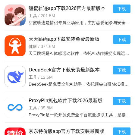
第三天：简易防御+初级武器
甜蜜轨迹app下载2026官方最新版本
下载
v1.6.9官方版
工具
/
201.5M
采石升级木墙防御，制作弓箭，清理营地周边低级野兽，探
甜蜜轨迹是情侣专属互动应用，主打恋爱记录与安全守护。支持实时定位、轨迹回看、自动报备，锁屏小组件可随
索附近失事飞机残骸，飞机内固定刷新基础零件、布料，快速凑
齐初级防具。
天天跳绳app下载安装免费最新版
下载
v4.1.21最新版
健康
/
374.6M
木材：沿海浅滩小树密集，安全高效;
天天跳绳是AI体感运动软件，依托AI动作捕捉实现运动即娱乐，零门槛（仅需手机，无需设备场地）。含多元项目
矿石：山脚洞穴，白天进入，携带长矛防洞穴野兽;
DeepSeek官方下载安装最新版本
珍稀材料：浓雾天气结束后，雨林、遗迹边缘刷新稀有资
下载
v2.3.1手机版
工具
/
12.5M
源。
DeepSeek是免费全能AI助手，依托顶尖自研MoE模型，双模式切换兼顾效率与精准，支持多模态处理。覆盖学习办公
外出探索必带熟食+瓶装淡水，避免半路饥渴掉血;
ProxyPin抓包软件下载2026最新版
下载
前往冰原提前缝制防寒衣物、携带火把;沙漠探索备防暑草药;
v1.3.1安卓版
工具
/
35.8M
连续采集3小时务必回帐篷休息，防止疲劳满值浪费当日收
ProxyPin是一款开源免费全平台流量抓取工具，是接口调试与流量分析助手，能零手动配置、高效精准抓包，软件
益。
京东特价版app官方下载安装最新版
下载
优先完成主线任务，顺带清理周边支线，每日参与随机空