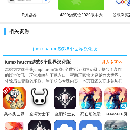
B浏览器
4399游戏盒2026版本大
谷歌浏览器
游戏玩法：
全
相关资源
基础营地：从简易帐篷→木房→石砌堡垒→功能性别墅，自
由规划布局;可搭建农田、雨水收集器、锻造台、灶台、防御箭
jump harem游戏6个世界汉化版
塔、电网等功能性建筑，实现食材自给、装备自研。
资源生产：野外砍树、采石、挖矿、狩猎获取原生材料，全
jump harem游戏6个世界汉化版
进入专区>>
装备、道具、耗材全部玩家手动合成，无商城直购成品装备。
本站为大家带来jumpharem游戏6个世界汉化版专题，整合了该作
的版本资讯、玩法攻略与下载入口，帮助玩家快速穿越六大世界，
冷兵器+热武器双路线：近战(长矛、砍刀、盾牌)、远程(弓
体验后宫冒险的乐趣。除了核心专题内容，本页面还关联多款热门
手游与实用软件：蔚蓝地图app下..
箭、枪械)，长矛攻速远、群攻强;钝器伤害高、攻速慢;枪械后期
解锁，需收集子弹零件自制弹药。
怪物种类：普通野兽(野猪、野狼)、寄生变异巨兽、敌对原住
茶杯头世界
空洞骑士下
空洞骑士安
死亡细胞最
Deadcells(死
民部落NPC，高阶BOSS刷新在远古遗迹深处，掉落稀有打造图
下载官方正
载手机版中
卓免费完整
新安卓版
亡细胞手机
纸。
版手游v1.5
文破解版
汉化版v1.2
v1.1.10免付
版代码修