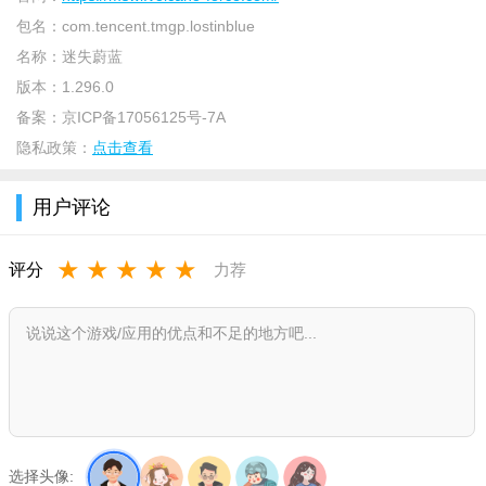
包名：
com.tencent.tmgp.lostinblue
名称：
迷失蔚蓝
版本：
1.296.0
备案：
京ICP备17056125号-7A
隐私政策：
点击查看
游戏内容：
用户评论
角色拥有饥饿、口渴、体温(冷热)、脏污、疲劳五大动态属
★
★
★
★
★
评分
力荐
性，数值随行动、环境实时变化，归零会持续掉血、大幅削弱战
力：
饥饿值：采集、伐木、战斗持续消耗，归零持续掉血;通过野
外狩猎、采摘野果、灶台烹饪熟食补充。
口渴值：涉水、挖矿消耗加速，可搭建雨水收集器储淡水、
食用含水食材补水。
选择头像: