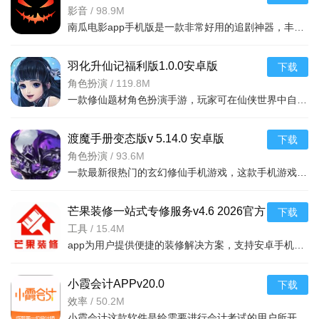
v9.3.4手机版
影音
/
98.9M
南瓜电影app手机版是一款非常好用的追剧神器，丰富的影视内容，为用户精选了海量高清、热播的影片资源，每天
羽化升仙记福利版1.0.0安卓版
下载
角色扮演
/
119.8M
游戏亮点
一款修仙题材角色扮演手游，玩家可在仙侠世界中自由探索，免费领取海量福利，安卓手机即
极简体量承载的“规则突变”心理压迫：仅17MB的游戏却通
渡魔手册变态版v 5.14.0 安卓版
下载
过“规则逐关新增”的巧思，营造出不输商业恐怖作品的压迫感。
角色扮演
/
93.6M
尤其是中后期Cobb同时具备移动、听觉、视觉、远距离攻击于一
一款最新很热门的玄幻修仙手机游戏，这款手机游戏具有非常庞大的世界观设计，游戏中玩家们
身时，黑暗中仅凭心跳和脚步声判断方位的体验堪称一绝。
“不能杀只能躲”的智斗式恐怖：游戏设定Cobb无法被杀死，
芒果装修一站式专修服务v4.6 2026官方
下载
中文版
工具
/
15.4M
一旦被抓立即死亡。这种“只能智取”的设计与传统射击恐怖游戏
app为用户提供便捷的装修解决方案，支持安卓手机下载，涵盖设计、施工、监理等功能，
形成鲜明对比，紧张感源于规则带来的心理压力而非火力对抗，
每一场遭遇都是智力与冷静的博弈。
小霞会计APPv20.0
下载
程序生成与规则叠代带来的无限重玩性：程序生成的地图结
效率
/
50.2M
构让每一次开局都面临新的布局，而规则叠加系统则让策略无法
小霞会计这款软件是给需要进行会计考试的用户所开发的一款线上学习软件,在软件中可以进行专业系统的学习和加