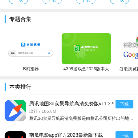
意，按住Shift慢走可减小声音传播范围；投掷石头可制造噪音，
将Cobb引向相反方向。戴耳机游玩时，Cobb的磨齿声、哼歌
专题合集
声、脚步声会随距离变化，这些音效成为你判断它位置的“雷达信
号”。
熔炉光源管理策略：中央熔炉是唯一的固定光源，投入煤炭
可维持火势并扩大可视光圈。火灭后视野急剧缩小，危险指数飙
升，必须尽快再投一块重启火源。合理分配煤炭资源、平衡探索
B浏览器
4399游戏盒2026版本大
谷歌浏览器
与回炉补火是生存关键。
全
高重玩价值的多周目体验：由于规则叠加方式、地图布局、
本类排行
道具位置全部随机，单次通关无法覆盖全部体验。多周目不仅会
改变你的路线选择，还会极大提升对风险节奏和资源取舍的掌控
腾讯地图3d实景导航高清免费版v11.3.5
下载
能力，每次重开都是一次全新的生存实验。
安卓版
出行
/
186.6M
腾讯3d实景导航高清免费版是由腾讯公司所推出的地图app软件，大家可以通过这款软件去快速准确的获取最新的定
南瓜电影app官方2023最新版下载
下载