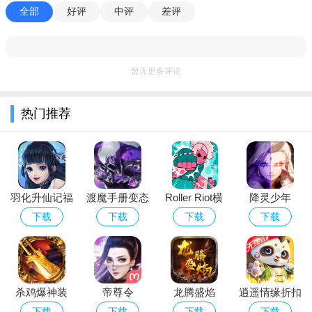
全部
好评
中评
差评
暂无更多评论
游戏玩法
热门推荐
观察规则→适应→执行的核心循环：每关开始时，系统会明
确告知本关卡Cobb具备的能力（可移动？可听？可视？可
嗅？）。玩家必须认真阅读理解规则，在行动中实时验证，并根
据反馈快速调整策略——能听则缓步、能看则利用墙柱遮挡、能
嗅则规避狭窄通道、能远距则预留更大安全距离。
羽化升仙记福
渡魔手册变态
Roller Riot横
降灵少年
利版
版
街快打
（BT版）
下载
下载
下载
下载
资源收集与目标推进双线并行：玩家需要在躲避Cobb的同
时，完成三个核心任务：收集散落在各处的煤炭、将煤炭投入中
央熔炉维持光源、拉下电闸开启出口大门。资源有限且分散在危
险区域，你必须在探索、生存与任务推进之间做出取舍。
杀鸡爆神装
帝尊令
龙腾盛焰
逍遥情缘折扣
声学机制与“听声辨位”玩法：脚步声会吸引可听型Cobb的注
版
下载
下载
下载
下载