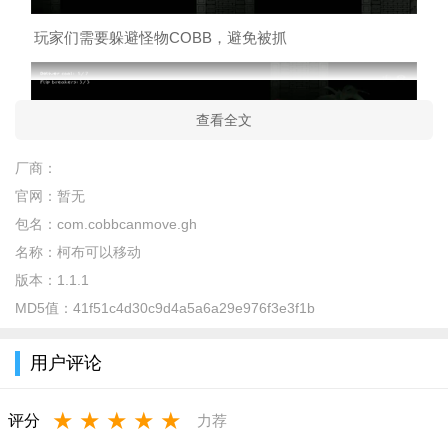
玩家们需要躲避怪物COBB，避免被抓
查看全文
厂商：
官网：
暂无
包名：
com.cobbcanmove.gh
名称：
柯布可以移动
游戏内容
版本：
1.1.1
MD5值：
41f51c4d30c9d4a5a6a29e976f3e3f1b
规则逐级变异的核心机制：游戏的最大特色是规则会随着关
卡推进不断叠加。初始怪物Cobb仅能移动，但每通过一关，它都
用户评论
会解锁全新的追踪能力——听觉（脚步声）、视觉（视线追
踪）、嗅觉（气味轨迹）、远距离攻击甚至分身，旧规则全部保
★
★
★
★
★
评分
力荐
留，导致后期Cobb拥有复合型猎杀能力，难度呈指数级上升。