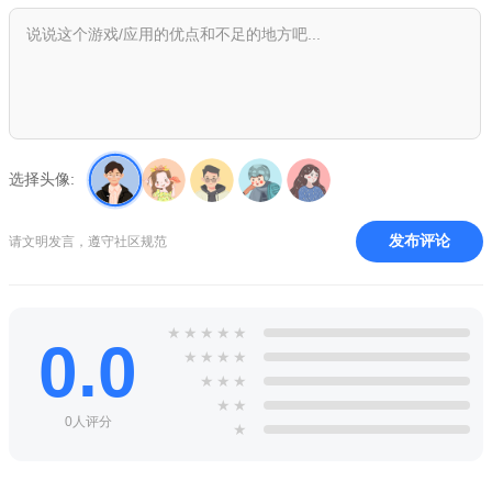
程序生成的无固定地图结构：每一关的布局、资源分布、
Cobb的初始位置均由程序动态生成，杜绝背板通关。你无法依赖
记忆重复之前的路线，每次开局都是一场全新的生存实验，需要
重新观察、判断环境并制定策略。
俯视黑暗视角与极简像素画风：游戏采用俯视视角与暗黑像
选择头像:
素风格，整个场景除了熔炉周边一小圈视野外，大部分区域处于
黑暗之中。这种设计营造了极强的未知恐惧，你只能依靠微弱的
发布评论
火光和听觉判断Cobb的位置，每一次远离光源都是高风险的赌
请文明发言，遵守社区规范
博。
零存档、零容错的高压生存设定：游戏没有存档机制，一旦
★
★
★
★
★
0.0
被Cobb抓住即宣告失败，必须从当前关卡重新开始。这种“一条
★
★
★
★
命”的设定放大了每一次决策的后果，让每一步都充满紧张感。
★
★
★
★
★
0人评分
★