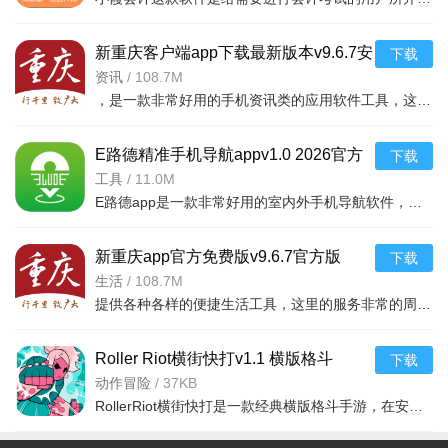
复用。两者结合，确保你不会因为通关一次就失去探索欲望，每
新重庆客户端app下载最新版本v9.6.7安
次游玩都有新鲜感。
下载
卓版
资讯
/
108.7M
极简视听反馈营造沉浸恐惧：克制的像素画面与音效不堆砌
，是一款非常好用的手机资讯类的应用软件工具，这款软件里面的很多的内容和热点
廉价的Jump scare，而是精准放大危险信号。Cobb接近时的脚步
声、环境音的细微变化、熔炉燃烧的音效，都成为你判断威胁距
E路德精准手机导航appv1.0 2026官方
下载
离的核心依据，将注意力集中在“观察变化-快速反应-继续生存”的
中文版
工具
/
11.0M
E路德app是一款非常好用的室内外手机导航软件，用户利用这款软件可以精准的定位自己的位置，输入想去的地方
核心循环上。
独立游戏匠心之作的玩家口碑：游戏在玩家社群中广受好
新重庆app官方免费版v9.6.7官方版
下载
评，被评价为“用极简机制做出了惊人压迫感”“十几MB容量完成如
生活
/
108.7M
此完整的机制与氛围”。其独特的规则变异设计与硬核生存压力，
提供各种各样的便捷生活工具，这里的服务非常的周到，整合政府各个部门的数据、区县的落
使其成为2026年不容错过的短篇恐怖小品。
Roller Riot横街快打v1.1 横版格斗
下载
动作冒险
/
37KB
RollerRiot横街快打是一款经典横版格斗手游，在安卓平台体验街头激战，操作流畅打击爽快，适合碎片时间娱乐