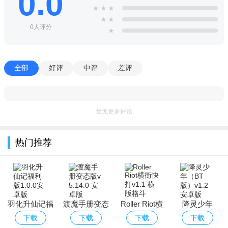
0.0
★
★
★
★
★
0人评分
★
全部
好评
中评
差评
暂无更多评论
热门推荐
羽化升仙记福
渡魔手册变态
Roller Riot横
降灵少年
利版
版
街快打
（BT版）
下载
下载
下载
下载