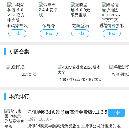
杀鸡爆神装
帝尊令
龙腾盛焰
逍遥情缘折扣
版
下载
下载
下载
下载
专题合集
B浏览器
谷歌浏览器
4399游戏盒2026版本大
全
本类排行
腾讯地图3d实景导航高清免费版v11.3.5
下载
安卓版
出行
/
186.6M
腾讯3d实景导航高清免费版是由腾讯公司所推出的地图app软件，大家可以通过这款软件去快速准确的获取最新的定