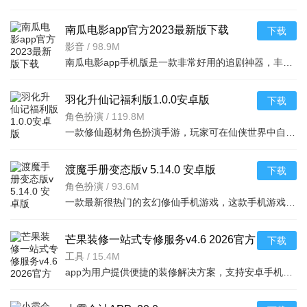
南瓜电影app官方2023最新版下载
下载
v9.3.4手机版
影音
/
98.9M
南瓜电影app手机版是一款非常好用的追剧神器，丰富的影视内容，为用户精选了海量高清、热播的影片资源，每天
羽化升仙记福利版1.0.0安卓版
下载
角色扮演
/
119.8M
一款修仙题材角色扮演手游，玩家可在仙侠世界中自由探索，免费领取海量福利，安卓手机即
渡魔手册变态版v 5.14.0 安卓版
下载
角色扮演
/
93.6M
一款最新很热门的玄幻修仙手机游戏，这款手机游戏具有非常庞大的世界观设计，游戏中玩家们
芒果装修一站式专修服务v4.6 2026官方
下载
中文版
工具
/
15.4M
app为用户提供便捷的装修解决方案，支持安卓手机下载，涵盖设计、施工、监理等功能，