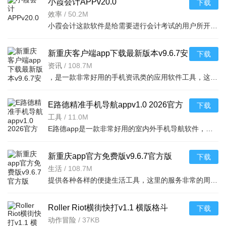
小霞会计APPv20.0
下载
效率
/
50.2M
小霞会计这款软件是给需要进行会计考试的用户所开发的一款线上学习软件,在软件中可以进行专业系统的学习和加
新重庆客户端app下载最新版本v9.6.7安
下载
卓版
资讯
/
108.7M
，是一款非常好用的手机资讯类的应用软件工具，这款软件里面的很多的内容和热点
E路德精准手机导航appv1.0 2026官方
下载
中文版
工具
/
11.0M
E路德app是一款非常好用的室内外手机导航软件，用户利用这款软件可以精准的定位自己的位置，输入想去的地方
新重庆app官方免费版v9.6.7官方版
下载
生活
/
108.7M
提供各种各样的便捷生活工具，这里的服务非常的周到，整合政府各个部门的数据、区县的落
Roller Riot横街快打v1.1 横版格斗
下载
动作冒险
/
37KB