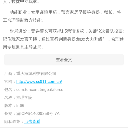
人，拉拢中立玩家。
功能职业：女巫谨慎用药，预言家尽早报验身份，狱长、特
工合理限制敌方技能。
对局进阶：竞选警长可获得1.5票话语权，关键轮次带队投票;
记住玩家发言习惯，通过言行判断身份;触发火力升级时，合理使
用专属道具主导战局。
查看全文
厂商：
重庆海游科技有限公司
官网：
http://www.ss911.com.cn/
包名：
com.tencent.tmgp.ikillerss
名称：
推理学院
版本：
5.66
备案：
渝ICP备14009259号-7A
隐私政策：
点击查看