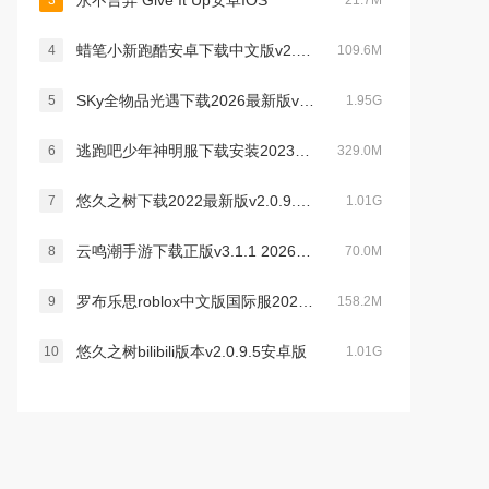
永不言弃 Give It Up安卓IOS
3
21.7M
蜡笔小新跑酷安卓下载中文版v2.8.1官方最新手机正版
4
109.6M
SKy全物品光遇下载2026最新版v0.15.8最新安卓版
5
1.95G
逃跑吧少年神明服下载安装2023最新手机版v8.18.1国际服免费版
6
329.0M
悠久之树下载2022最新版v2.0.9.5官方版
7
1.01G
云鸣潮手游下载正版v3.1.1 2026最新版本
8
70.0M
罗布乐思roblox中文版国际服2026最新版v2.725.1142官方手机安卓最新版
9
158.2M
悠久之树bilibili版本v2.0.9.5安卓版
10
1.01G