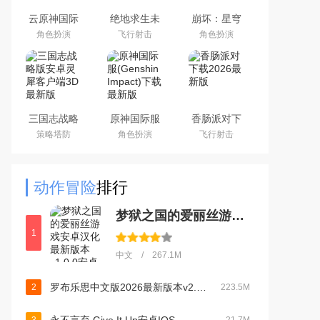
云原神国际
绝地求生未
崩坏：星穹
版app下载
来之役手游
铁道官方手
角色扮演
飞行射击
角色扮演
2026最新版
国际服下载
游下载安卓
正版
最新版
三国志战略
原神国际服
香肠派对下
版安卓灵犀
(Genshin
载2026最新
策略塔防
角色扮演
飞行射击
客户端3D最
Impact)下载
版
新版
最新版
动作冒险
排行
梦狱之国的爱丽丝游戏安卓汉化最新版本v1.0.0安卓版
1
中文 / 267.1M
罗布乐思中文版2026最新版本v2.725.1142安卓版
2
223.5M