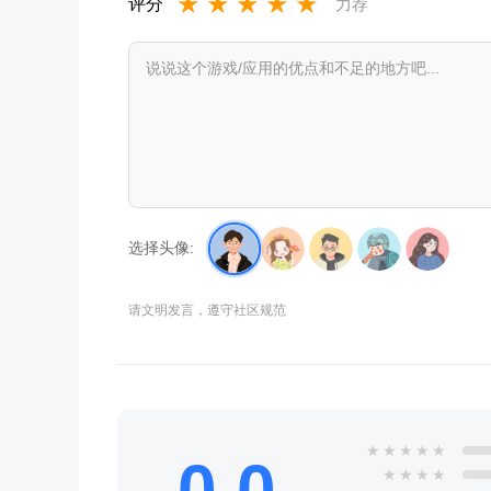
★
★
★
★
★
评分
力荐
选择头像:
请文明发言，遵守社区规范
★
★
★
★
★
0.0
★
★
★
★