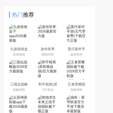
部游戏角色，可以自由选择，享受纯
粹的战斗游戏模式，玩家们
热门
推荐
九游游戏盒
迷你世界
蛋仔派对手
子app2026
2026最新官
游(元气零食
其他游戏
模拟经营
益智休闲
最新版
方版
季)下载官方
正版
三国志战略
和平精英(原
王者荣耀国
版2026官方
刺激战场)官
际服下载
策略塔防
飞行射击
策略塔防
最新版
方最新版
2026官方手
机版
（Honor of
Kings）