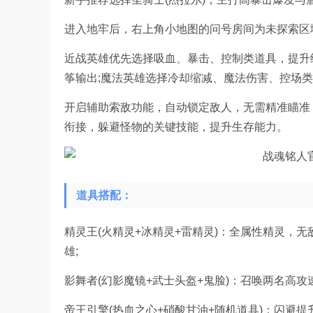
进入地牢后，右上角小地图的问号房间为未探索区
近战英雄优先选择吸血、暴击、控制类道具，提升
筝输出;魔法英雄选择冷却缩减、魔法伤害、控场
开启辅助索敌功能，自动锁定敌人，无需精准瞄准
衔接，躲避怪物的关键技能，提升生存能力。
道具搭配：
精灵王(火精灵+冰精灵+雷精灵)：全属性精灵，无
雄;
影舞者(幻影魔镜+武士头盔+鬼脸)：召唤两名高攻
帝王引擎(热血之心+硝酸甘油+随机道具)：闪避提