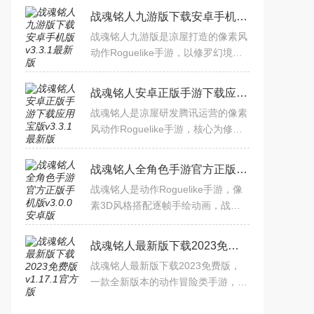
战魂铭人九游版下载安卓手机版v3.3.1最新版
战魂铭人九游版是凉屋打造的像素风
动作Roguelike手游，以修罗幻境为
核心，融合随机地牢探索、英雄技能
道具组合、联机战斗玩法。九游专属
战魂铭人安卓正版手游下载应用宝版v3.3.1最新版
福利助力养成，像素3D视听
战魂铭人是凉屋研发腾讯运营的像素
风动作Roguelike手游，核心为修罗
幻境试炼。随机地牢每局全新，多元
角色含近战远程魔法（多莉可协同无
战魂铭人全角色手游官方正版手机版v3.0.0安卓版
人机），道具自由搭配触发
战魂铭人是动作Roguelike手游，像
素3D风格搭配逐帧手绘动画，战斗
爽快流畅。多角色多战斗风格可选，
海量异能道具组合玩法，随机关卡含
战魂铭人最新版下载2023免费版v1.17.1官方版
隐藏房间、秘密商店等元素。
战魂铭人最新版下载2023免费版，
一款全新版本的动作冒险类手游，以
像素风格为主，已经为玩家们开放全