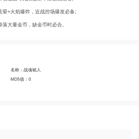
眩晕+火焰爆炸，近战控场爆发必备;
亡掉落大量金币，缺金币时必合。
名称：
战魂铭人
MD5值：
0