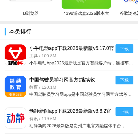
B浏览器
4399游戏盒2026版本大
谷歌浏览器
游戏内容：
全
本类排行
职业系统：六大经典职业登场，各职业具备独特技能与定
位，支持技能升级、属性培养。
小牛电动app下载2026最新版v5.17.0官
下载
冒险探索：在复刻的端游经典场景中自由探索，完成主线、
方版
工具
/
100.8M
支线任务，解锁世界观剧情;
小牛电动App2026最新版是官方智能客户端，连接车辆可查车况、安防定位、远程操控。全流程服务覆盖收车用车，
赛季制玩法：公平众神殿包含擂台、推车大作战、变身大乱
中国驾驶员学习网官方(继续教
下载
斗、金币大作战四种随机模式;
育)appV2.8.95安卓版
教育
/
120.1M
限时活动：定期推出双旦庆典、欢乐大富翁等特色活动，提
中国驾驶员学习网app是中国驾驶员学习网官方驾考题库平台，提供2019最新网约车考试题库、驾考题库、全真模拟
供丰富奖励与趣味体验;
动静新闻app下载2026最新版v8.6.2官
下载
副本挑战：包含单人副本、组队副本等多种类型，掉落装
方版
资讯
/
119.6M
备、材料等核心资源。
动静新闻2026最新版是贵州广电官方融媒体平台，整合本土多源信息，以图文音视频呈现时政民生内容。搭建政企
养成体系：涵盖职业技能升级、装备强化精炼、坐骑培养等