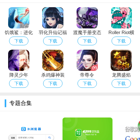
饥饿鲨：进化
羽化升仙记福
渡魔手册变态
Roller Riot横
下载无限钻石
利版
版
街快打
下载
下载
下载
下载
版无限金币无
限珍珠
降灵少年
杀鸡爆神装
帝尊令
龙腾盛焰
（BT版）
下载
下载
下载
下载
专题合集