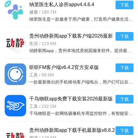
纳里医生私人诊所appv4.4.6.4
下载
维度。
健康
/
180.7M
社交与装扮：支持自由装扮系统，玩家可自定义角色外观;包
纳里医生是一款服务于用户健康，打造用户健康生活的移动app。是用户没得私人云诊所。与医生实时交流，让他们
含好友、公会等社交功能。
贵州动静新闻app下载客户端2026最新
下载
版v8.6.2官方最新安卓版
生活
/
119.6M
动静新闻app，贵州本地优质校园服务软件。提供最新本土新闻、生活便民服务及教育资源，包括空中课堂直播学习
听听FM客户端v6.4.2官方安卓版
下载
工具
/
68.6M
一款最新推出的手机移动客户端电台，用户们可以在这里收听到很多的音频栏目，音频资源，音乐
千鸟物联app免费下载安装2026最新版
下载
本v7.0.0手机版
工具
/
232.2M
千鸟物联是一款网络摄像机专用监控软件，有智能安防与远程照看的功能，无需复杂配置，即插即用，用户通过手
贵州动静新闻app下载手机最新版v8.6.2
下载
官方版
阅读
/
119.6M