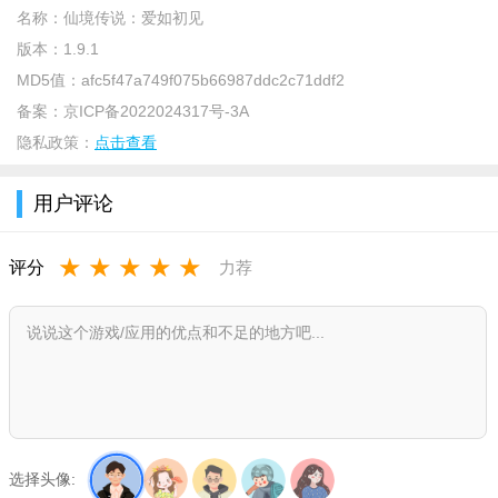
名称：
仙境传说：爱如初见
版本：
1.9.1
MD5值：
afc5f47a749f075b66987ddc2c71ddf2
备案：
京ICP备2022024317号-3A
隐私政策：
点击查看
用户评论
游戏攻略：
★
★
★
★
★
评分
力荐
职业选择：游戏推出六大经典职业，各职业定位清晰，新手
可根据喜好选择：
输出型职业：适合喜欢正面作战、追求高伤害的玩家，核心
培养攻击、暴击属性;
辅助/治疗型职业：团队刚需，侧重提升治疗量、buff效果与生
存能力，易组队;
选择头像: