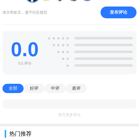
坦克型职业：适合抗压抗伤，优先培养防御、生命值属性，
保障团队续航。
发布评论
请文明发言，遵守社区规范
技能升级：优先点满核心输出/辅助技能，根据职业定位分配
技能点，避免均衡加点导致战力分散;
★
★
★
★
★
0.0
装备打造：通过副本掉落、活动奖励获取高品质装备，强
★
★
★
★
★
★
★
化、精炼装备提升属性，搭配职业专属套装效果;
★
★
0人评分
坐骑培养：部分坐骑为专属获取，需关注活动或特殊玩法解
★
锁，坐骑不仅提供移动速度加成，可能附带额外属性buff。
全部
好评
中评
差评
暂无更多评论
热门推荐