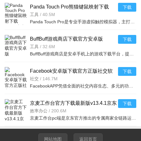
Panda Touch Pro熊猫键鼠映射下载
下载
v11.3 官方最新版本
工具
/
40.5M
Panda Touch Pro是专业手游虚拟触控模拟器，主打高精度映射与宏自动化，可将实体键映射为游戏指令，实现连招
BuffBuff游戏商店下载官方安卓版
下载
v1.01.4303安卓最新版
工具
/
32.6M
BuffBuff游戏商店是安卓手机上的游戏下载平台，提供海量正版游戏资源，一键下载安装，安全可靠，是游戏玩家
Facebook安卓版下载官方正版社交软
下载
件v573.0.0.37.74最新版
社交
/
146.7M
FacebookAPP凭借全面的社交内容生态、多元的功能矩阵与领先的AI及跨平台能力，构建起覆盖社交、内容、交易、
京麦工作台官方下载最新版v13.4.1京东
下载
商家一站式工作台免费版
效率办公
/
200.6M
京麦工作台pc端是京东官方推出的专属商家全链路运营管理软件，整合咚咚客服、店铺后台、营销工具、数据看板
网站地图
返回首页