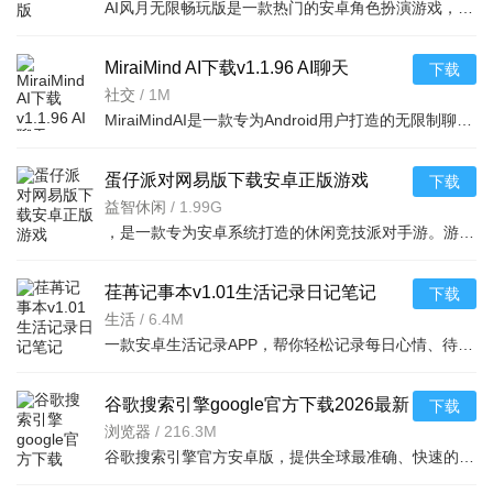
AI风月无限畅玩版是一款热门的安卓角色扮演游戏，解锁全部剧情与资源，让玩家尽情体验沉浸式恋爱养成乐趣。
MiraiMind AI下载v1.1.96 AI聊天
下载
社交
/
1M
MiraiMindAI是一款专为Android用户打造的无限制聊天AI软件，提供流畅自然的对话体验，无需付费即可畅聊，欢
蛋仔派对网易版下载安卓正版游戏
下载
v1.0.287官方版
益智休闲
/
1.99G
，是一款专为安卓系统打造的休闲竞技派对手游。游戏以Q萌蛋仔形象为核心，支
荏苒记事本v1.01生活记录日记笔记
下载
生活
/
6.4M
一款安卓生活记录APP，帮你轻松记录每日心情、待办事项和灵感碎片。简洁设计，隐私保护，是您随
谷歌搜索引擎google官方下载2026最新
下载
版v17.46.19安卓最新版
浏览器
/
216.3M
谷歌搜索引擎官方安卓版，提供全球最准确、快速的搜索结果。支持语音搜索、图片搜索等实用功能，界面简洁，