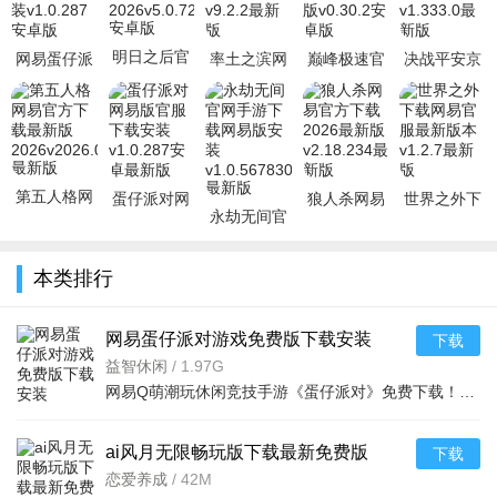
明日之后官
网易蛋仔派
率土之滨网
巅峰极速官
决战平安京
服网易版下
对游戏免费
易官方版最
服下载网易
官方下载安
载最新版
版下载安装
新版下载
手游最新版
卓手机版
2026v5.0.728
v1.0.287安
v9.2.2最新
v0.30.2安卓
v1.333.0最
版
新
第五人格网
蛋仔派对网
狼人杀网易
世界之外下
永劫无间官
易官方下载
易版官服下
官方下载
载网易官服
网手游下载
最新版
载安装
2026最新版
最新版本
网易版安装
2026v2026.0703
v1.0.287安
v2.18.234最
v1.2.7最新
本类排行
v1.0.56783
卓最
新
版
网易蛋仔派对游戏免费版下载安装
下载
v1.0.287安卓版
益智休闲
/
1.97G
网易Q萌潮玩休闲竞技手游《蛋仔派对》免费下载！化身圆滚滚蛋仔，在盲盒风蛋仔岛开启冒险，含闯关、创作、社
ai风月无限畅玩版下载最新免费版
下载
v1.15.14.2安卓免费版
恋爱养成
/
42M