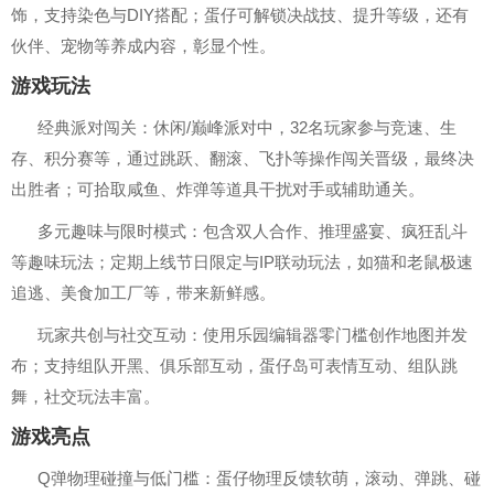
饰，支持染色与DIY搭配；蛋仔可解锁决战技、提升等级，还有
伙伴、宠物等养成内容，彰显个性。
游戏玩法
经典派对闯关：休闲/巅峰派对中，32名玩家参与竞速、生
存、积分赛等，通过跳跃、翻滚、飞扑等操作闯关晋级，最终决
出胜者；可拾取咸鱼、炸弹等道具干扰对手或辅助通关。
多元趣味与限时模式：包含双人合作、推理盛宴、疯狂乱斗
等趣味玩法；定期上线节日限定与IP联动玩法，如猫和老鼠极速
追逃、美食加工厂等，带来新鲜感。
玩家共创与社交互动：使用乐园编辑器零门槛创作地图并发
布；支持组队开黑、俱乐部互动，蛋仔岛可表情互动、组队跳
舞，社交玩法丰富。
游戏亮点
Q弹物理碰撞与低门槛：蛋仔物理反馈软萌，滚动、弹跳、碰