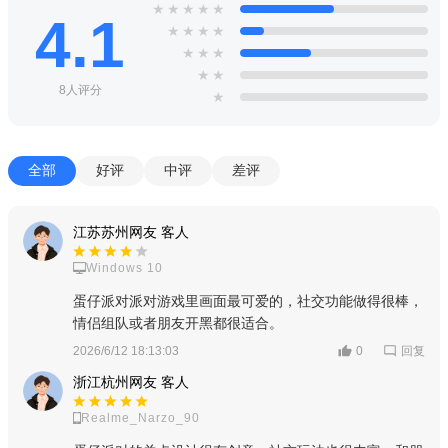
★
★
★
★
★
4.1
★
★
★
★
★
★
★
★
★
8人评分
★
全部
好评
中评
差评
江苏苏州网友 客人
Windows 10
蛋仔派对派对游戏里画面最可爱的，社交功能做得很棒，
情侣组队或者朋友开黑都很适合。
回复
2026/6/12 18:13:03
0
浙江杭州网友 客人
Realme_Narzo_90