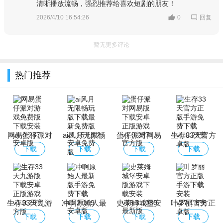
清晰播放流畅，强烈推荐给喜欢短剧的朋友！
回复
2026/4/10 16:54:26
0
暂无更多评论
热门推荐
网易蛋仔派对
ai风月无限畅
蛋仔派对网易
生存33天官方
游戏免费版下
玩版下载最新
版下载安卓正
正版手游免费
下载
下载
下载
下载
载安装
免费版
版游戏
下载
生存33天九游
冲啊原始人最
史莱姆城堡安
叶罗丽官方正
版下载安卓正
新版手游免费
卓版游戏下载
版手游下载安
下载
下载
下载
下载