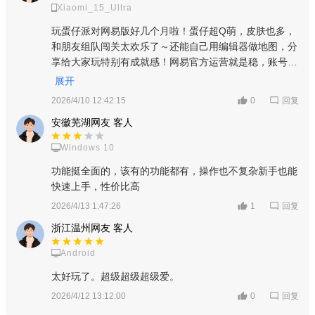
Xiaomi_15_Ultra
养成乐趣。
玩蛋仔派对网易版好几个月啦！蛋仔超Q萌，皮肤也多，
和朋友组队闯关太欢乐了～还能自己用编辑器做地图，分
享给大家玩特别有成就感！网易官方运营就是稳，账号安
全不用担心，更新也及时，每天上线都有新东西，五星好
展开
评！
回复
2026/4/10 12:42:15
0
安徽芜湖网友 客人
Windows 10
功能挺全面的，该有的功能都有，操作也不复杂新手也能
快速上手，性价比高
游戏亮点
回复
2026/4/13 1:47:26
1
玩法多元，适配广泛：融合竞技、创作、社交、养成等多种
浙江温州网友 客人
玩法，既有硬核竞技，也有休闲解压模式，满足不同玩家的游玩
Android
需求，长期玩不枯燥。
太好玩了。超级超级超级爱。
易上手，体验流畅：操作简单，新手快速上手，高阶玩家可
回复
2026/4/12 13:12:00
0
钻研技巧；画风萌趣治愈，网易官方优化出色，适配各类手机，