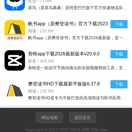
v8.11.805 2026安卓手机版
生活
/
71.9M
菜鸟（原菜鸟裹裹）是阿里巴巴旗下官方快递物流应用，提供全网包裹自动跟踪、一键查快递、寄件下单、驿站代
帆书app（原樊登读书）官方下载2023
下载
最新版6.37.6 2026手机版
阅读
/
230.8M
帆书app（原樊登读书）官方下载2026最新版，是一款集听书、看书、知识学习于一体的移动应用。汇聚樊登讲书、
剪映app下载2026最新版本v20.9.0
下载
2026安卓版 视频剪辑
影音
/
409.6M
剪映是一款由字节跳动推出的全能视频剪辑工具，支持安卓手机端使用。它提供海量滤镜、特效、转场、贴纸、字
樊登读书HD下载最新平板版6.37.6
下载
2026平板版
阅读
/
230.8M
樊登读书HD是专为平板打造的高清阅读与听书应用，汇聚樊登讲书、亲子教育、职场进阶等海量精品内容。通过音
网站地图
返回首页
Copyright © 2012-2026 289手游网 289.com