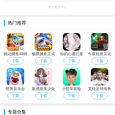
运行稳定无卡顿。
暂无更多评论
创意无界，社交性强：零门槛编辑器让人人都能当创作者，
热门推荐
社区生态活跃；强社交设计，轻松结识“蛋搭子”，还有联动活动
与赛事，粘性拉满。
姚记捕鱼4399
极限捕鱼正式
你的心愿已签
午夜轮班汉化
版手机登录版
版官方下载最
收完结版下载
版下载
下载
下载
下载
下载
新版
免费版
怪兽音乐会
新感觉美少女
小轮车冒险
艾特足球传奇
(My Singing
恋爱
3（Pumped
十一人2
下载
下载
下载
下载
Monsters)中
BMX 3）
文版最新版下
专题合集