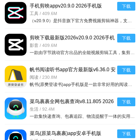
手机剪映appv20.9.0 2026手机版
下载
工具
/
409.6M
（v20.9.0）是抖音旗下官方免费视频剪辑神器，支持安卓手机使用。它集成了海量热门模板、专业级
剪映下载最新版2026v20.9.0 2026手机
下载
版
影音
/
409.6M
一款由字节跳动官方出品的全能视频剪辑工具，集剪辑、滤镜、转场、字幕、音乐于一体，
帆书阅读听书app官方最新版v6.36.0 安
下载
卓版
阅读
/
230.8M
帆书(原樊登读书)app手机版是一款非常好用的阅读和听书软件，汇聚了海量的精华书籍、名人演讲和培训课程等资
菜鸟裹裹全网包裹查询v8.11.805 2026
下载
安卓版 快递查询
生活
/
92.4M
一款集快递查询、包裹追踪、物流提醒于一体的实用工具。支持国内外主流快递公司，输
菜鸟(原菜鸟裹裹)app安卓手机版
下载