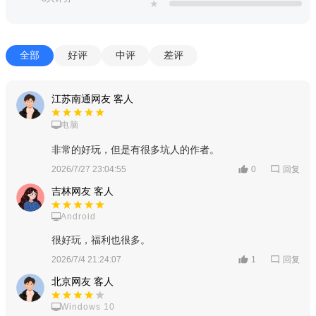
★
全部
好评
中评
差评
游戏内容
萌趣世界观与多元场景：以玩具世界为背景，核心场景蛋仔
江苏南通网友 客人
岛可互动打卡，还有上百张不同类型的闯关地图，风格多样、充
电脑
满惊喜，兼顾竞技与休闲氛围。
非常的好玩，但是有很多坑人的作者。
个性化蛋仔与丰富内容：玩家可化身Q萌蛋仔，拥有海量皮
回复
2026/7/27 23:04:55
0
肤、表情与动作，支持自定义形象；还有艾比伙伴系统，助力玩
吉林网友 客人
家轻松闯关，内容丰富多样。
Android
网易版专属体系：由网易直接运营，账号安全有保障，数据
很好玩，福利也很多。
独立不与渠道服互通；定期更新赛季与节日活动，货币资源获取
回复
2026/7/4 21:24:07
1
渠道多样，体验稳定。
北京网友 客人
Windows 10