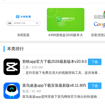
载
B浏览器
4399游戏盒2026版本大
谷歌浏览器
全
本类排行
剪映app官方下载2026最新版本v20.9.0
下载
2026安卓版 视频剪辑
工具
/
409.6M
，是抖音旗下免费且强大的视频剪辑工具。提供海量模板、热门曲库、智能字幕、A
菜鸟速递app下载安装最新版v8.11.805
下载
2026安卓版
生活
/
92.4M
菜鸟速递app是阿里旗下菜鸟网络官方推出的快递物流服务应用，提供快递查询、寄件下单、驿站取件码、包裹实时