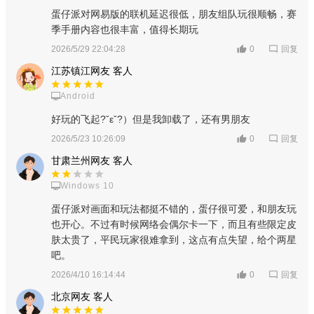
蛋仔派对网易版的联机延迟很低，朋友组队玩很顺畅，赛
季手册内容也很丰富，值得长期玩
回复
2026/5/29 22:04:28
0
江苏镇江网友 客人
Android
好玩的飞起?ˇεˇ?）但是我卸载了，还有男朋友
游戏玩法
回复
2026/5/23 10:26:09
0
核心闯关竞技：主打32人同场竞技，分休闲与巅峰两种模
甘肃兰州网友 客人
式，通过简单的移动、跳跃、飞扑等动作闯关，搭配道具干扰对
Windows 10
手，竞技感与趣味性十足。
蛋仔派对画面和玩法都挺不错的，蛋仔很可爱，和朋友玩
也开心。不过有时候网络会偶尔卡一下，而且有些限定皮
创意创作与休闲玩法：内置零门槛地图编辑器，可自由创作
肤太贵了，平民玩家很难拿到，这点有点失望，给个两星
专属关卡并分享；还有推理、躲猫猫、庄园经营等休闲玩法，缓
吧。
解竞技压力，玩法不单调。
回复
2026/4/10 16:14:44
0
社交与养成：支持好友联机组队、语音互动，可加入家族交
北京网友 客人
流；包含蛋仔天赋强化、艾比培养等轻度养成玩法，兼顾社交与