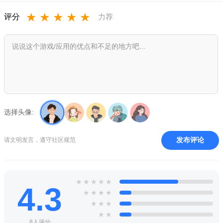
★
★
★
★
★
评分
力荐
选择头像:
玩家们也可以跟着教程学习制作地图，diy出自己满意的乐园
发布评论
请文明发言，遵守社区规范
地图
★
★
★
★
★
4.3
★
★
★
★
★
★
★
★
★
8人评分