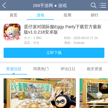
289手游网
●
游戏
首页
游戏
应用
排行
蛋仔派对国际服Eggy Party下载官方最新
版v1.0.218安卓版
大小：
1.98G
时间：2026-08-03 17:24
语言：中文
系统：Android
立即下载
资源信息
同类热门
评论(11)
相关资源