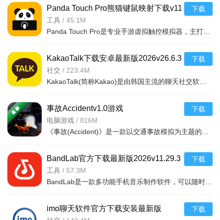
Panda Touch Pro熊猫键鼠映射下载v11
下载
官方最新版本
工具
/
45.1M
Panda Touch Pro是专业手游虚拟触控模拟器，主打高精度映射与宏自动化，可将实体键映射为游戏指令，实现连招
KakaoTalk下载安卓最新版2026v26.6.3
下载
安卓版
社交
/
223.4M
KakaoTalk(简称Kakao)是由韩国主流的聊天社交软件，是韩国版的微信，覆盖韩国本土，软件功能齐全，互动形式
事故Accidentv1.0游戏
下载
电脑游戏
/
816M
《事故(Accident)》是一款以交通事故模拟为主题的电脑游戏，玩家将扮演调查员或驾驶员，在逼真的3D场景中体
BandLab官方下载最新版2026v11.29.3
下载
安卓版
工具
/
57.3M
BandLab是一款多功能手机音乐制作软件，可以随时随地创作音乐的工具与分享平台，软件内有音乐编辑、录音、分
imo聊天软件官方下载安装最新版
下载