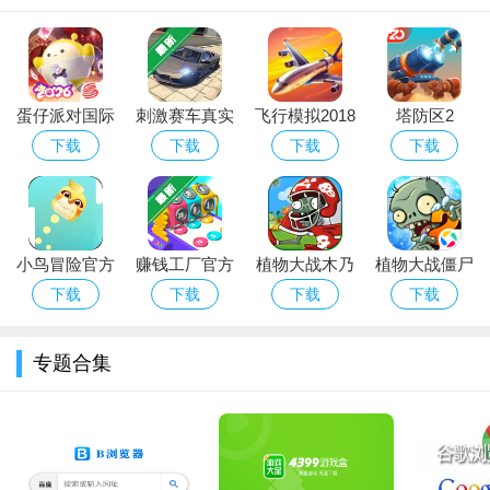
蛋仔派对国际
刺激赛车真实
飞行模拟2018
塔防区2
服Eggy Party
狂飙官方下载
Tower
下载
下载
下载
下载
下载官方最新
Defense Zone
版
2
小鸟冒险官方
赚钱工厂官方
植物大战木乃
植物大战僵尸
正版
下载
伊游戏
2手游官网免
下载
下载
下载
下载
费下载安装
专题合集