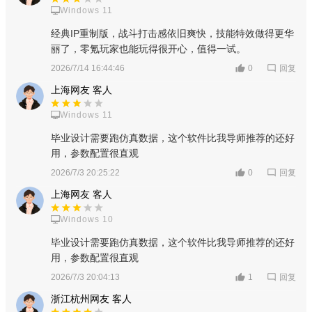
Windows 11
注意事项：
经典IP重制版，战斗打击感依旧爽快，技能特效做得更华
务必绑定谷歌账号或网易账号，避免游客登录导致数据丢失;
丽了，零氪玩家也能玩得很开心，值得一试。
推荐使用OurPlay加速器，确保游戏加载顺畅、联机稳定;
回复
2026/7/14 16:44:46
0
上海网友 客人
游戏包含内购(蛋币充值)，购买盲盒、限定装饰时请理性决
策，适度娱乐。
Windows 11
毕业设计需要跑仿真数据，这个软件比我导师推荐的还好
用，参数配置很直观
回复
2026/7/3 20:25:22
0
上海网友 客人
Windows 10
毕业设计需要跑仿真数据，这个软件比我导师推荐的还好
用，参数配置很直观
回复
2026/7/3 20:04:13
1
浙江杭州网友 客人