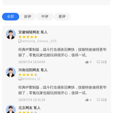
游戏亮点：
采用特色竖屏闯关视角，还原经典街机体验，无需学习复杂
全部
好评
中评
差评
招式。
设有瓶盖盲盒、赛季盲盒等玩法，玩家可使用游戏内货币购
安徽铜陵网友 客人
买盲盒。
Samsung_Galaxy_S25
融合闯关竞技、地图创作、社交互动、盲盒收集等多种元
经典IP重制版，战斗打击感依旧爽快，技能特效做得更华
素，既有无尽的随机关卡挑战，也能发挥创意自制地图。
丽了，零氪玩家也能玩得很开心，值得一试。
回复
2026/7/14 15:54:04
0
河南信阳网友 客人
Windows 11
经典IP重制版，战斗打击感依旧爽快，技能特效做得更华
丽了，零氪玩家也能玩得很开心，值得一试。
回复
2026/7/14 18:31:28
0
北京网友 客人