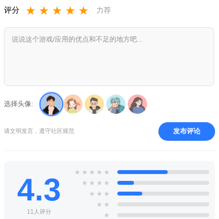
★
★
★
★
★
评分
力荐
选择头像:
游戏特色：
蛋仔形象软萌可爱，自带真实物理碰撞效果，玩家可操控蛋
发布评论
请文明发言，遵守社区规范
仔冲撞、翻滚、跳跃，与其他玩家或场景道具产生趣味互动。
支持蛋仔瞬间切换为球体形态，滚动状态下速度更快、机动
性更强，配合海量关卡中的陷阱机关。
★
★
★
★
★
4.3
★
★
★
★
内置“趣玩制造”工坊，玩家无需专业知识，即可自由摆放道
★
★
★
具、设计地形、设置陷阱，打造专属创意关卡。
★
★
11人评分
★