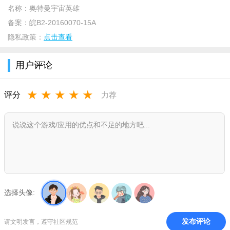
名称：
奥特曼宇宙英雄
备案：
皖B2-20160070-15A
隐私政策：
点击查看
用户评论
★
★
★
★
★
评分
力荐
奥特曼宇宙英雄兑换码2024永久有效
AMT666
vg58sad5
选择头像:
sn74saq6
hb45sqe8
发布评论
请文明发言，遵守社区规范