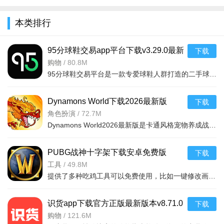
全
本类排行
95分球鞋交易app平台下载v3.29.0最新
下载
版
购物
/
80.8M
95分球鞋交易平台是一款专爱球鞋人群打造的二手球鞋交易平台，超多大牌保真的球鞋和潮流服饰。非常多的潮流达人的购物专场。平台不仅有着平台的专业鉴定，而且还有各种保障机制让用户们对交易更加满意。有需要的朋
Dynamons World下载2026最新版
下载
v1.12.62 安卓版
角色扮演
/
72.7M
Dynamons World2026最新版是卡通风格宠物养成战斗RPG手游，可免费获取皮卡丘、裂空座等神兽。玩法类似精灵宝可梦，能捕捉训练宝可梦，需考虑属性相克策略。支持实时PVP对战、世界BOSS超
奥特曼宇宙英雄怎么获得万能碎片?
PUBG战神十字架下载安卓免费版
下载
通过打副本。玩家可以通过打副本（包括普通模式和困难模
v7.68.0安卓免费版
工具
/
49.8M
式）来获得万能碎片，难度越高的副本掉落碎片的数量也越多。
提供了多种吃鸡工具可以免费使用，比如一键修改画质，调节游戏的各种参数，还可以提供一些其他实用功能，比如快速清理手机内存、手机加速等，优化手机性能，提供更流畅的游戏体验，
参加活动。游戏中会定期举行节日活动、限时活动等，其中
包含万能碎片的奖励。完成活动任务即可获得碎片。
识货app下载官方正版最新版本v8.71.0
下载
安卓版
购物
/
121.6M
购买。玩家可以在游戏商城中花费游戏币或真实货币购买万