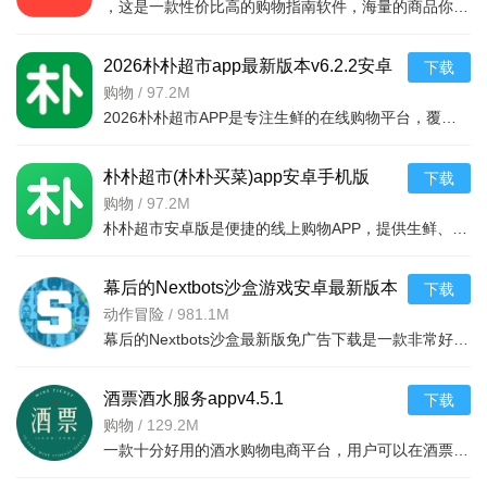
，这是一款性价比高的购物指南软件，海量的商品你都是可以选择的，用户可以看到很多的优惠的商品内容，各种正版资源可以在这里下载，由识货专业鉴别功能帮助你甄别，十分专业安全，需
能碎片。这是一种快速获取碎片的方式。
登录奖励。玩家每天登录游戏时，可以领取登录奖励，其中
2026朴朴超市app最新版本v6.2.2安卓
下载
最新版
购物
/
97.2M
可能包含万能碎片。
2026朴朴超市APP是专注生鲜的在线购物平台，覆盖多城，30分钟极速配送。品类丰富含生鲜、日用品等，万款产品品质保障，天天特价月月大促。新人首单免邮送100元红包，更有秒杀、优惠券、秒付功能，冷链锁
银河召唤。使用光辉宝石进行银河召唤，有概率获得万能碎
片。
朴朴超市(朴朴买菜)app安卓手机版
下载
v6.2.2安卓版
购物
/
97.2M
参与探险剧情和寻宝。这些活动也会奖励玩家万能碎片。
朴朴超市安卓版是便捷的线上购物APP，提供生鲜、日用等万款品质商品，每日特价、月月大促，新人首单免邮还送100元红包。支持30分钟闪电送达多区域，秒付通道结账快，更有完善售后保障，满足日常需求，轻松享
特定副本。如捷德副本和欧布副本，这些副本允许玩家在特
定条件下挑战以获取万能碎片。
幕后的Nextbots沙盒游戏安卓最新版本
下载
v11.2.2 中文版
动作冒险
/
981.1M
火花塔。玩家可以通过完成火花塔的挑战来获取荣誉币，进
幕后的Nextbots沙盒最新版免广告下载是一款非常好玩的3D沙盒建造冒险游戏，高度自由的玩法和丰富的游戏内容，可以带给玩家们更多的冒险体验，采用第一视角，玩家可以自由探索和冒险，可以构建自己的基地，
而兑换万能碎片。
奥特曼宇宙英雄怎么回档？
酒票酒水服务appv4.5.1
下载
购物
/
129.2M
打开游戏并进入主界面。
一款十分好用的酒水购物电商平台，用户可以在酒票酒水服务app上选购各种酒品，平台上酒品种类丰富，还有超多折扣，海量名优酒品，低至9.9元。，用户可以在享受美酒的同时查阅相关酒品知识
在主界面上找到设置选项，可能会显示为一个齿轮图标或者