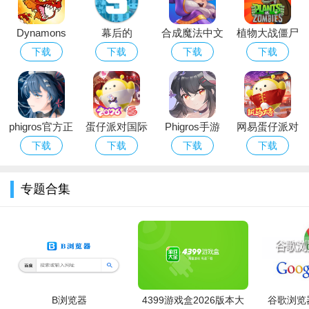
Dynamons
幕后的
合成魔法中文
植物大战僵尸
World下载
Nextbots沙盒
版
经典版下载安
下载
下载
下载
下载
2026最新版
游戏安卓最新
装免费
版本
phigros官方正
蛋仔派对国际
Phigros手游
网易蛋仔派对
版下载2026最
服Eggy Party
官方下载最新
游戏免费版下
下载
下载
下载
下载
新版安卓版
下载官方最新
版本
载安装
版
专题合集
B浏览器
4399游戏盒2026版本大
谷歌浏览器