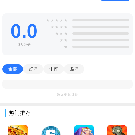
ATM777
cf846srf
★
★
★
★
★
0.0
★
★
★
★
nj452sqe
★
★
★
pl963sdq
★
★
0人评分
★
ATM888
jh88b87
全部
好评
中评
差评
se85sdq4
uh956sqe
暂无更多评论
兑换码使用方法：
1、进入游戏，在左上角找到设置按钮并选择。
热门推荐
2、只需要在设置界面中，找到【兑换码】选项。
3、最后只需要输入相应兑换码，并点击领取即可。