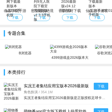
魂器学院手游
密室逃脱绝境
香肠派对下载
仙国志手游官
官网下载最新
系列9无人医
2026最新版
网下载最新版
下载
下载
下载
下载
版本
院下载官方最
本
新版
专题合集
B浏览器
谷歌浏览器
4399游戏盒2026版本大
全
本类排行
实况王者集结应用宝版本2026最新版
下载
v6.1.3安卓版本
角色扮演
/
354.1M
实况王者集结应用宝2026最新版是正版授权足球卡牌策略手游，收录梅西C罗等千余名实名球星，3D动态赛事配中文
萌物番app官方版下载线上扭蛋软件
下载