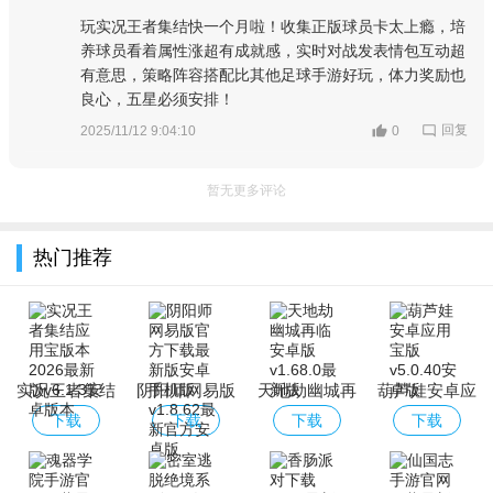
玩实况王者集结快一个月啦！收集正版球员卡太上瘾，培
养球员看着属性涨超有成就感，实时对战发表情包互动超
有意思，策略阵容搭配比其他足球手游好玩，体力奖励也
良心，五星必须安排！
回复
2025/11/12 9:04:10
0
暂无更多评论
热门推荐
实况王者集结
阴阳师网易版
天地劫幽城再
葫芦娃安卓应
应用宝版本
官方下载最新
临安卓版
用宝版
下载
下载
下载
下载
2026最新版
版安卓手机版