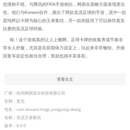
也堪称不错。与腾讯的FIFA手游相比，网易在策略方面表现更出
色。他们与Konami合作，推出了两款实况足球的手游，其中一款
是纯粹以卡牌为核心的王者集结，另一款则提供了可以操作真实
比赛的实况足球经验。
唉！这个游戏真的让人上瘾啊。足球卡牌的收集养成节奏非
常令人舒服，尤其是在前期体力设定上，玩起来非常畅快。升级
回复等设定也相当合理，奖励也很丰富多彩。
查看全文
厂商：
杭州网易雷火科技有限公司
官网：
暂无
包名：
com.tencent.tmgp.yongyong.skwzjj
名称：
实况王者集结
版本：
6.0.0