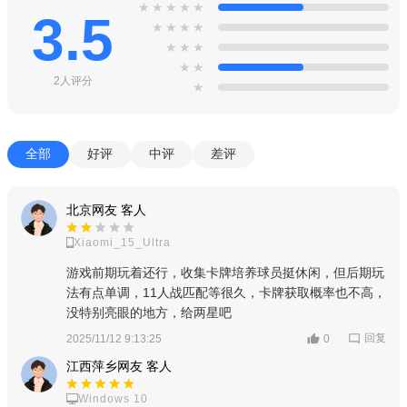
★
★
★
★
★
3.5
★
★
★
★
★
★
★
★
★
2人评分
★
全部
好评
中评
差评
北京网友 客人
Xiaomi_15_Ultra
游戏前期玩着还行，收集卡牌培养球员挺休闲，但后期玩
法有点单调，11人战匹配等很久，卡牌获取概率也不高，
没特别亮眼的地方，给两星吧
回复
2025/11/12 9:13:25
0
江西萍乡网友 客人
Windows 10