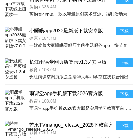
v1.2.8安卓版
购物
/
336.4M
萌物番app是一款以海量原创美术资源、福利活动为内容基础，提供作品扭蛋、直购、收藏等功能，以原创丰富、玩
小睡眠app2023最新版下载安卓版
下载
v7.0.0最新版
健康
/
154.4M
一款改善大家睡眠缓解压力的生活服务app，快节奏的生活压力让很多人都在晚
长江雨课堂网页版登录v1.3.4安卓版
下载
教育
/
108.0M
长江雨课堂网页版是是清华大学和学堂在线联合推出的一款在线学习的软件，在这款软件里面，学生可以在上面进
雨课堂app手机版下载2026官方版
下载
v1.3.4安卓免费版
教育
/
108.0M
雨课堂app手机版2026官方版是实用学习教育平台，课件动画还原清晰，投屏可隐藏答案与学生名；含完善作业题型
芒果TVmango_release_2026下载官方
下载
版v9.3.0安卓版
影音
/
261.9M