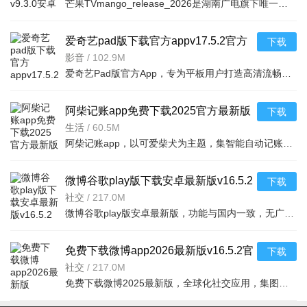
芒果TVmango_release_2026是湖南广电旗下唯一互联网视频平台，独家提供湖南卫视全栏目高清直播点播，涵盖热
爱奇艺pad版下载官方appv17.5.2官方
下载
安卓版
影音
/
102.9M
爱奇艺Pad版官方App，专为平板用户打造高清流畅的追剧体验！海量最新剧集和独播内容，让你畅享《长风渡》等
阿柴记账app免费下载2025官方最新版
下载
v1.7.8最新版
生活
/
60.5M
阿柴记账app，以可爱柴犬为主题，集智能自动记账、多场景账本管理、资产可视化于一身。萌系界面，轻量化操作
微博谷歌play版下载安卓最新版v16.5.2
下载
安卓版
社交
/
217.0M
微博谷歌play版安卓最新版，功能与国内一致，无广告弹窗引流。可浏览新闻资讯、订阅兴趣内容、关注明星博主
免费下载微博app2026最新版v16.5.2官
下载
方版
社交
/
217.0M
免费下载微博2025最新版，全球化社交应用，集图文视频音频于一体。新春福牛活动上线：明星大V福牛小家、PK赛