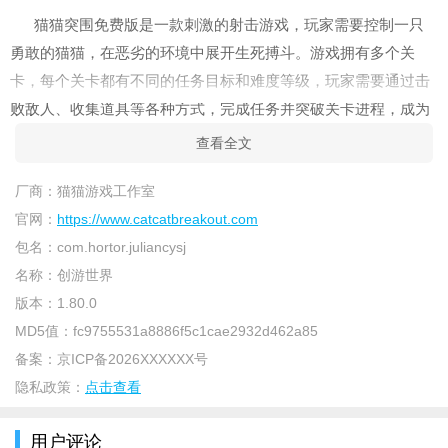
猫猫突围免费版是一款刺激的射击游戏，玩家需要控制一只
勇敢的猫猫，在恶劣的环境中展开生死搏斗。游戏拥有多个关
卡，每个关卡都有不同的任务目标和难度等级，玩家需要通过击
败敌人、收集道具等各种方式，完成任务并突破关卡进程，成为
最强大的猫猫战士。
查看全文
游戏特色：
厂商：
猫猫游戏工作室
1、玩家化身为一只萌萌的小猫，需要躲避各种危险，尽可能
官网：
https://www.catcatbreakout.com
生存下去。
包名：
com.hortor.juliancysj
名称：
创游世界
2、采用高清画面和优美的音效，营造出极具代入感的游戏体
版本：
1.80.0
验。
MD5值：
fc9755531a8886f5c1cae2932d462a85
3、与传统射击游戏不同的是，玩家需要表现出极强的反应能
备案：
京ICP备2026XXXXXX号
力和灵活性，尽可能消灭前方障碍物。
隐私政策：
点击查看
游戏介绍：
用户评论
1、不同的关卡有不同的挑战，难度逐渐升级，让玩家享受持