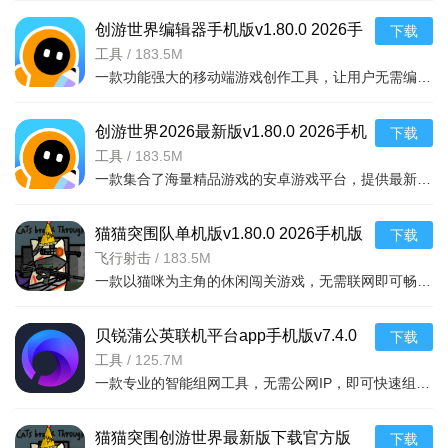
创游世界编辑器手机版v1.80.0 2026手
下载
机版
工具
/
183.5M
一款功能强大的移动端游戏创作工具，让用户无需编程基础即可在手机上自由设计关卡、
创游世界2026最新版v1.80.0 2026手机
下载
版
工具
/
183.5M
一款集合了海量精品游戏的安卓游戏平台，提供最新热门手游、单机游戏、休闲益智等各类
猫猫突围队单机版v1.80.0 2026手机版
下载
飞行射击
/
183.5M
一款以猫咪为主角的休闲闯关游戏，无需联网即可畅玩。玩家将带领可爱的猫咪队伍，突破重
贝锐蒲公英联机平台app手机版v7.4.0
下载
2026手机版
工具
/
125.7M
一款专业的智能组网工具，无需公网IP，即可快速组建虚拟局域网，实现异地设备
猫猫突围创游世界最新版下载官方版
下载