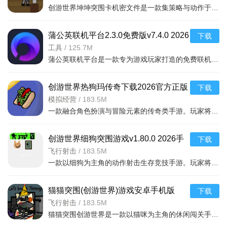
创游世界坤坤突围卡机密文件是一款集策略与动作于一体的冒险游戏，玩家将操控坤坤角色，在充满挑战的关卡中
需联网加载资源，建议在WiFi环境下完成，避免流量损耗。
常见问题：若遇闪退或卡顿，请尝试清理后台进程或重启手
蒲公英联机平台2.3.0免费版v7.4.0 2026
下载
机；如黑屏，请检查游戏权限是否全部授予。本版本已优化内存
电脑版
工具
/
125.7M
蒲公英联机平台是一款专为游戏玩家打造的免费联机工具，支持将不同网络环境下的设备虚拟组建为局域网，轻松
占用，但低配机型建议关闭高帧率模式以提升流畅度。
安装技巧：下载后请核对文件MD5值，避免损坏包体。若已
创游世界热狗玛传奇下载2026官方正版
下载
安装旧版，请直接覆盖安装，无需卸载，以免丢失本地存档。登
v1.80.0 2026安卓版
模拟经营
/
183.5M
录账号前务必绑定手机或第三方平台，防止数据丢失。游戏内购
一款融合角色扮演与冒险元素的传奇类手游。玩家将扮演热狗玛，在广袤
买道具前请确认网络稳定，避免重复扣费。祝您突围愉快！
创游世界细狗突围游戏v1.80.0 2026手
下载
机版
飞行射击
/
183.5M
一款以细狗为主角的动作射击生存竞技手游。玩家将操控敏捷的细狗在危机四伏的战场上
猫猫突围(创游世界)游戏安卓手机版
下载
v1.80.0 2026手机版
飞行射击
/
183.5M
猫猫突围创游世界是一款以猫咪为主角的休闲闯关手游，玩家需操控可爱猫咪在复杂关卡中灵活突围，避开障碍、