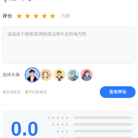
续的刺激与挑战。
★
★
★
★
★
评分
力荐
2、支持多人在线对战，玩家可以和朋友一起组队，竞争射击
成绩。
3、附带社交功能，玩家可以通过好友排行榜，看到自己和好
友的排名情况。
游戏体验：
1、无任何广告打扰，不会让玩家在游戏中产生不必要的困
选择头像:
扰。
2、支持离线游玩，可以随时随地享受游戏乐趣。
发布评论
请文明发言，遵守社区规范
3、不同的道具加强了玩家在游戏中的攻击和防守能力。
★
★
★
★
★
0.0
★
★
★
★
★
★
★