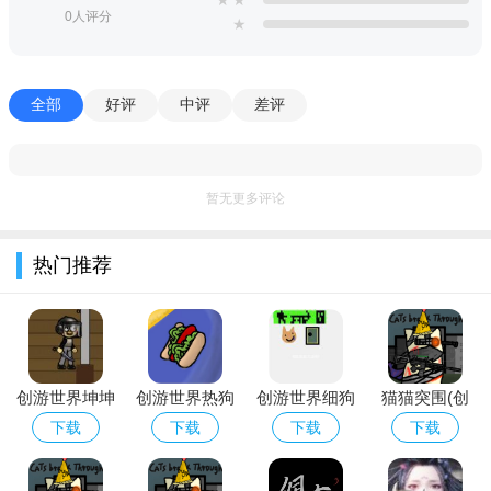
★
★
0人评分
★
全部
好评
中评
差评
游戏点评：
暂无更多评论
1、各种不同种类的敌人，玩家需要选择不同的策略来应对。
2、支持自定义猫咪，让玩家可以根据自己的喜好打造独一无
热门推荐
二的角色。
3、随着游戏的深入，玩家可以解锁更高难度的模式，享受更
加激烈的游戏体验。
猫猫突围创游世界玩家必备：创意沙盒与模拟经营手
创游世界坤坤
创游世界热狗
创游世界细狗
猫猫突围(创
游精选
突围卡机密文
玛传奇下载
突围游戏
游世界)游戏
下载
下载
下载
下载
件下载
2026官方正版
安卓手机版
软件名称
核心优势（一句话推荐）