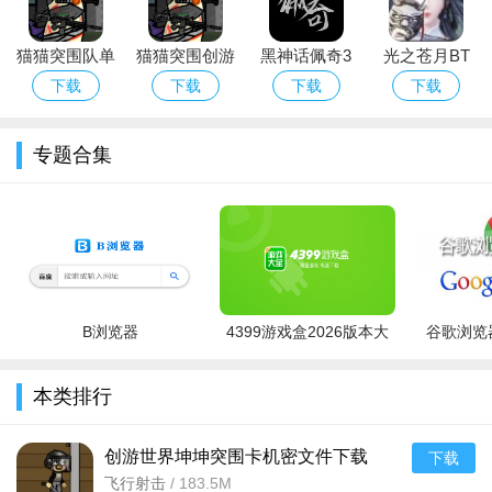
贝塔世界
高自由度像素沙盒，支持联机共建与冒险。
月亮兽园
萌系宠物收集养成，融合轻度模拟经营玩法。
猫猫突围队单
猫猫突围创游
黑神话佩奇3
光之苍月BT
机版
世界最新版下
手机版下载免
版
下载
下载
下载
下载
创造世界
经典上帝模拟器，一键生成地形与文明。
载官方版
费版
卡卡狐村
轻松放置经营，治愈画风适合碎片时间。
专题合集
星空农场
星际主题种田，搭配宠物养成与科技升级。
团团岛
Q版冒险闯关，收集伙伴解锁多样技能。
魔力仙境
魔法题材模拟经营，自由布置梦幻家园。
圣兽芭比
精灵进化养成，战斗与换装双线趣味。
注：以上均为安卓平台可下载的正版模拟/沙盒类游戏，适合喜爱创造与萌宠
B浏览器
4399游戏盒2026版本大
谷歌浏览器
的玩家。
全
猫猫突围创游世界最新版下载官方版特别说明
本类排行
欢迎使用v1.78.0安卓官方版！安装前请确保手机系统为
创游世界坤坤突围卡机密文件下载
下载
Android 8.0及以上，预留至少2GB存储空间。若安装时提示“未知
v1.80.0 2026手机版
飞行射击
/
183.5M
来源”，请在设置中开启“允许安装未知应用”权限。首次进入游戏