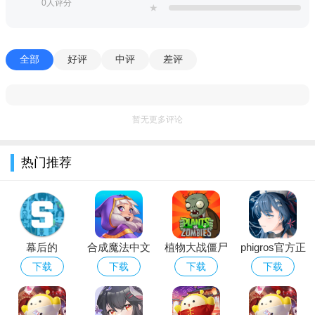
0人评分
★
1、《先发制人 First Strike》是一款以核战争为主题的策略游
戏。
全部
好评
中评
差评
2、也可扩充军备，侦察敌情，建立自动化防御系统来保障自
身安全。
3、你可以通过周密的研究获得全新策略，从而在与他国的谈
暂无更多评论
判中占尽优势；
热门推荐
4、还是施加压力，以武力来接管世界，一切你说了算！
5、接下来，国家的命运完全掌握在你的手中，你的一举一
动、每一个决定都与国家的前途和命运息息相关，是以和平外交
的方式，保持世界和平；
幕后的
合成魔法中文
植物大战僵尸
phigros官方正
6、在游戏中，玩家首先要选择一个所属国家，你可以选择朝
Nextbots沙盒
版
经典版下载安
版下载2026最
下载
下载
下载
下载
鲜这样神秘又奇葩的集权国家，也可选择像美利坚一样的超级“民
游戏安卓最新
装免费
新版安卓版
主”大国。
版本