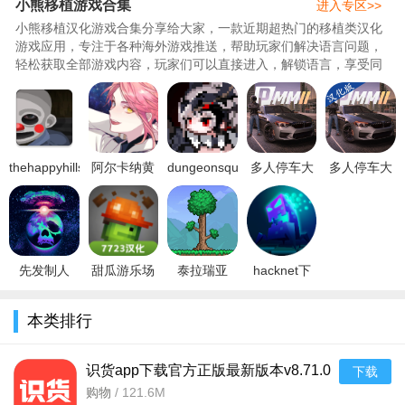
小熊移植游戏合集
进入专区>>
小熊移植汉化游戏合集分享给大家，一款近期超热门的移植类汉化
游戏应用，专注于各种海外游戏推送，帮助玩家们解决语言问题，
轻松获取全部游戏内容，玩家们可以直接进入，解锁语言，享受同
等游戏玩法，尽情享受热门游戏的乐趣，还能够获取更多的游戏技
能，收集更多的角色，289特别整理了小熊移植游戏下载，小熊汉
化组移植安卓rpg，小熊移植安卓游戏下载等所有版本，希望满足大
家的游戏需求！..
thehappyhillshomicide
阿尔卡纳黄
dungeonsquad
多人停车大
多人停车大
手机版下载
昏
地牢小队下
师2联机版
师2汉化版
中文2023最
ArcanaTwilight
载2023最新
下载中文手
下载2023官
新版v1.0安
游戏下载
版v0.93.5最
机版v1.3.2
方正版
2022中文免
新版
官方正版
v1.3.2中文
费版v1.4.4
最新版
先发制人
甜瓜游乐场
泰拉瑞亚
hacknet下
官
(firststrike)
7723模组下
1.4.5.4.2汉
载手机版
官方正版下
载最新版
化版下载
2022中文版
本类排行
载2022最新
2023v20.0
2026最新版
(黑客病
版v4.8.1中
无广告汉化
v1.4.5.4.2正
毒)v1.1汉化
文版
版
版
版
识货app下载官方正版最新版本v8.71.0
下载
安卓版
购物
/
121.6M