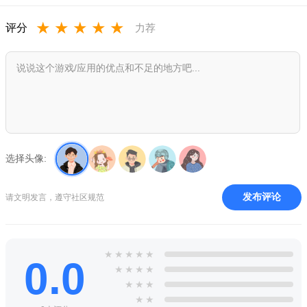
3、你将引领新一轮挑战，挑战特别游戏的内容，并与新颖的
格斗场景相匹配；
★
★
★
★
★
评分
力荐
4、新版本挑战了无限精彩的对抗氛围，创造了全新的播放方
式，开启了精彩的操作，高清图像；
5、你可以选择不同的超级战争力量和强大的军事力量。最震
撼、最华丽的视觉效果点燃了这场战斗。
选择头像:
发布评论
请文明发言，遵守社区规范
★
★
★
★
★
0.0
★
★
★
★
★
★
★
★
★
游戏功能：