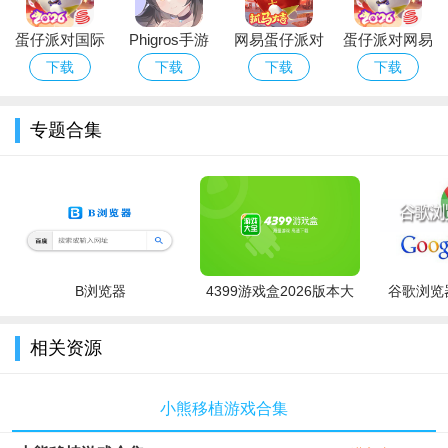
游戏特色：
蛋仔派对国际
Phigros手游
网易蛋仔派对
蛋仔派对网易
1、简单的游戏玩法，多种难度选择，游戏的耐玩性非常高。
服Eggy Party
官方下载最新
游戏免费版下
版下载安卓正
下载
下载
下载
下载
2、游戏充满了未知的因素，玩家可以尽情探索。
下载官方最新
版本
载安装
版游戏
版
3、你建造的基地需要相互配合，你不仅要建造还要进行防
专题合集
御。
4、用策略与胆识来保卫国家，非常丰富的游戏内容。
B浏览器
4399游戏盒2026版本大
谷歌浏览器
全
相关资源
小熊移植游戏合集