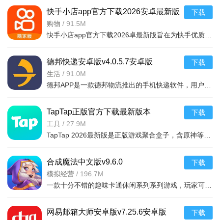
快手小店app官方下载2026安卓最新版
下载
v7.2.40.481安卓最新版
购物
/
91.5M
快手小店app官方下载2026卓最新版旨在为快手优质用户提供便捷的商品售卖服务，高效的将自身流量转化为收益，app拥有的功能很强大，店家可以在线查看所有的订单详情，软件拥有工作台，效率工具，客服消息等
德邦快递安卓版v4.0.5.7安卓版
下载
生活
/
91.0M
德邦APP是一款德邦物流推出的手机快递软件，用户可以通过手机下单查单、跟踪及个人资料管理等基本功能，方便快捷。
TapTap正版官方下载最新版本
下载
2026v2.94.0-mkt#100300手机版
工具
/
27.9M
TapTap 2026最新版是正版游戏聚合盒子，含原神等海量大作，更新及时。有平台+游戏双重福利，定期推主题权益；内置地图/配队/找搭子工具及安装包管理，提升体验。支持多登录保障安全，青少年模式兼顾不
合成魔法中文版v9.6.0
下载
模拟经营
/
196.7M
一款十分不错的趣味卡通休闲系列系列游戏，玩家可以通过合成魔法中文版利用自己的魔法来合成，建造自己的花园完成每天的任务，点击方块就能合成，操作起来非常简单有趣，还能够在梦幻的游戏世界之中
网易邮箱大师安卓版v7.25.6安卓版
下载