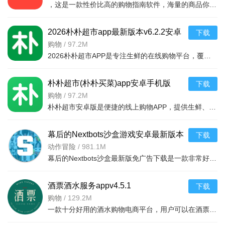
，这是一款性价比高的购物指南软件，海量的商品你都是可以选择的，用户可以看到很多的优惠的商品内容，各种正版资源可以在这里下载，由识货专业鉴别功能帮助你甄别，十分专业安全，需
2026朴朴超市app最新版本v6.2.2安卓
下载
最新版
购物
/
97.2M
2026朴朴超市APP是专注生鲜的在线购物平台，覆盖多城，30分钟极速配送。品类丰富含生鲜、日用品等，万款产品品质保障，天天特价月月大促。新人首单免邮送100元红包，更有秒杀、优惠券、秒付功能，冷链锁
朴朴超市(朴朴买菜)app安卓手机版
下载
v6.2.2安卓版
购物
/
97.2M
朴朴超市安卓版是便捷的线上购物APP，提供生鲜、日用等万款品质商品，每日特价、月月大促，新人首单免邮还送100元红包。支持30分钟闪电送达多区域，秒付通道结账快，更有完善售后保障，满足日常需求，轻松享
幕后的Nextbots沙盒游戏安卓最新版本
下载
v11.2.2 中文版
动作冒险
/
981.1M
幕后的Nextbots沙盒最新版免广告下载是一款非常好玩的3D沙盒建造冒险游戏，高度自由的玩法和丰富的游戏内容，可以带给玩家们更多的冒险体验，采用第一视角，玩家可以自由探索和冒险，可以构建自己的基地，
酒票酒水服务appv4.5.1
下载
购物
/
129.2M
一款十分好用的酒水购物电商平台，用户可以在酒票酒水服务app上选购各种酒品，平台上酒品种类丰富，还有超多折扣，海量名优酒品，低至9.9元。，用户可以在享受美酒的同时查阅相关酒品知识