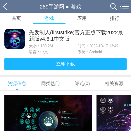
289手游网
●
游戏
首页
游戏
应用
排行
先发制人(firststrike)官方正版下载2022最
新版v4.8.1中文版
大小：
130.2M
时间：2022-10-17 13:49
语言：中文
系统：Android
立即下载
资源信息
同类热门
评论(0)
相关资源