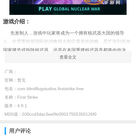
游戏介绍：
先发制人，游戏中玩家将成为一个拥有核武器大国的领导
人，你需要根据国际的战略情去制定最新的战略，是扩张到其他
国家建造或拆除核武器，还是在本国重建核武器库都将由你决
查看全文
定。另外，先发制人采用了3D引擎制作而成，其小巧精致的游戏
画面和打破传统的游戏玩法，会让你一步步的沉浸在游戏当中无
厂商：
法自拔。
官网：
暂无
游戏亮点：
包名：
com.blindflugstudios.firststrike.free
名称：
First Strike
1、享受数以百万计的玩家选择的高清视频游戏，酷炫壮观的
版本：
4.8.1
战斗场面和科技的魅力；
MD5值：
030ccd3dac3ee0fe00017555350126f0
2、战略大国游戏的最新技术和战术。和平与战争之间的游戏
方式正在不断扩大其领土；
用户评论