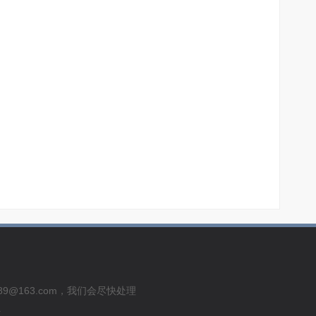
usu289@163.com，我们会尽快处理
号