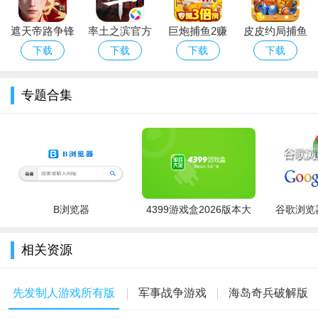
5.要有更多的外交手腕，把敌人拉入敌阵，在国内和在远处进
遮天帝路争锋
率土之滨官方
巨炮捕鱼2赚
皮皮约局捕鱼
行攻击。
官方正版手游
版游戏免费下
钱版官方下载
下载官方手游
下载
下载
下载
下载
先发制人最后时刻手游攻略：
下载安装
载
2026最新版
点开START GAME,会出现一个地球，转动地球，选好自己所
专题合集
属的地区（建议选美国），然后点OK,然后点击美国土地的各个
板块，每一个版块都有各种选项，骷髅——攻击（没有建造导弹
则不可使用） 带盾牌的飞机——建造防御体系 导弹/火箭——建
造导弹体系（攻击用）大脑——科学研究 半个身子的火箭——销
毁自己的防御/攻击体系 地球——扩长领土以增强生命力
B浏览器
4399游戏盒2026版本大
谷歌浏览器
把大脑点开之后会出现一个树状图，树状图上通常会有几个
全
亮着的图标，一些图标上会有字在周围，双击这个图标，那么这
相关资源
个版块就开始了科学研究（建议你每一个板块都这样试一试）。
通常情况下，科学研究过程完成后，你就会有新的导弹。导弹在
先发制人游戏所有版
军事战争游戏
海岛奇兵破解版
游戏最初有两种：火箭状的导弹和短而胖的导弹，前者威力大，
射程远，后者射程小，而且威力不行。所以建议你把前者建好后