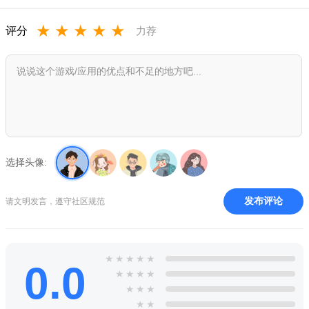
4.新的排他性互不侵犯条约体系-寻找条约伙伴，联合力量对
抗敌人。
★
★
★
★
★
评分
力荐
5.高清结构场景-新的场景，包括夜光，凹凸贴图，高清选
项，和pc专用的星形图形。
6.快节奏的策略游戏-它需要半个小时到一个小时来完成先发
制人的打击每一个回合。
先发制人最后时刻手游优势：
选择头像:
作者通过独特的设计，巧妙的构思，将核战争的残酷与震撼
淋漓尽致的展现在每一个玩家的面前
发布评论
请文明发言，遵守社区规范
玩家在游戏中将要操作并发展一个拥有核武器的国家，发展
自己的核力量
打击摧毁别的国家的核弹头和发射基地，最后以成为世界上
★
★
★
★
★
0.0
★
★
★
★
唯一的有核国家为胜利条件
★
★
★
游戏有着丰富的科技树，多样的进攻和防御策略，玩家可以
★
★