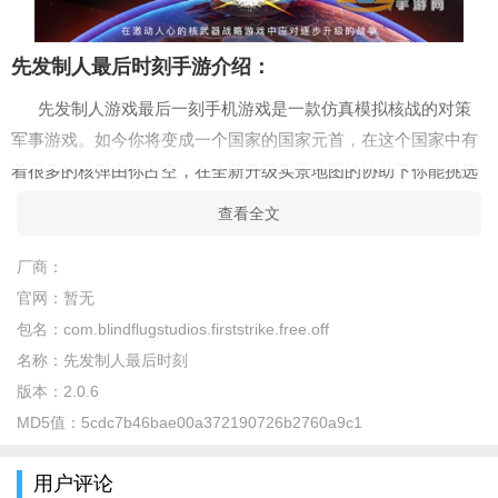
先发制人最后时刻手游介绍：
先发制人游戏最后一刻手机游戏是一款仿真模拟核战的对策
军事游戏。如今你将变成一个国家的国家元首，在这个国家中有
着很多的核弹由你占空，在全新升级实景地图的协助下你能挑选
随意的地址开展核导弹进攻，自然你也得時刻的搞好反导弹的防
查看全文
御措施防止其他的国家围攻你的国土。
厂商：
先发制人最后时刻手游特色：
官网：
暂无
1.玩12个核大国——选择你想玩的真正的超级大国，包括美
包名：
com.blindflugstudios.firststrike.free.off
国、俄罗斯、中国或朝鲜。
名称：
先发制人最后时刻
2.超级毁灭武器-制造多达12枚先进火箭，如三叉戟和沙皇火
版本：
2.0.6
箭，每个联盟都有自己的火箭。
MD5值：
5cdc7b46bae00a372190726b2760a9c1
3.控制世界——在3D地球上发射和保卫核火箭。
用户评论