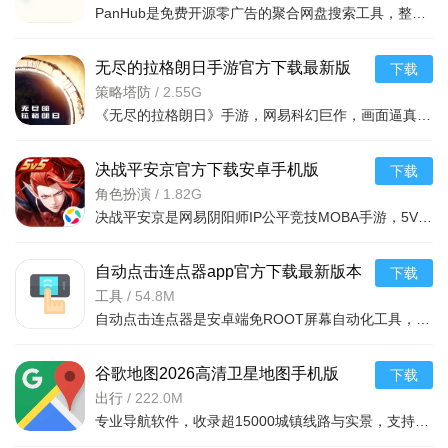
PanHub是免费开源零广告的聚合网盘搜索工具，整合多资源站与80个Telegram公开频道，覆盖阿里、百度等主流网盘。支持一键检索，结果去重智能排序分类，显示资源信息并一键跳转保存，含热门榜单，可自
无尽的拉格朗日手游官方下载最新版
下载
v1.2.1094278安卓版
策略塔防
/
2.55G
《无尽的拉格朗日》手游，网易科幻巨作，画面逼真，背景音乐恢弘。指挥机队征战太空，解锁战舰，灵活运用资源。超大地图自由探索，二次元美女战士陪战。结盟或战斗，征服银河，留下你的痕迹。考验排兵布阵，享受指尖
决战平安京官方下载安卓手机版
下载
v1.311.0最新版
角色扮演
/
1.82G
决战平安京是网易阴阳师IP公平竞技MOBA手游，5V5核心对战，无符文镜像地图保障公平，和风美学还原式神与场景。玩法含资质赛、娱乐模式，养成轻量化无付费属性。支持组队社交，赛事体系完善，视听体验顶级，
自动点击连点器app官方下载最新版本
下载
v3.8.5安卓版
工具
/
54.8M
自动点击连点器是安卓端免ROOT屏幕自动化工具，通过无障碍服务实现单点/多点连点、手势录制回放、图片识别点击、定时任务等功能，适用于游戏挂机、电商抢购等场景。安装包小巧流畅，安全无广告，支持千次/秒极
谷歌地图2026高清卫星地图手机版
下载
v26.13.06官方版
出行
/
222.0M
专业导航软件，收录超15000城镇线路与实景，支持离线下载。新界面操作便捷，数据更新提速更准全，新增方言播报、动态路况避拥堵。可定位搜索附近餐饮景点，查看地点详情，