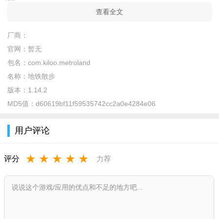
查看全文
3、色彩艳丽明亮，高清图像制作，各种道具，充满挑战之
旅。
厂商：
官网：
暂无
包名：
com.kiloo.metroland
名称：
地铁散步
版本：
1.14.2
MD5值：
d60619bf11f59535742cc2a0e4284e06
用户评论
★
★
★
★
★
评分
力荐