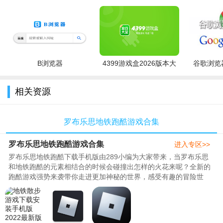
可以在这里放心的体验玩起来还挺不错的.
3、游戏说明里面又新增了多个不同的角色,带来了很多新的能
力玩家可以来这里解锁体验玩法很随心可别错过了.
B浏览器
4399游戏盒2026版本大
谷歌浏览器
全
相关资源
罗布乐思地铁跑酷游戏合集
罗布乐思地铁跑酷游戏合集
进入专区>>
罗布乐思地铁跑酷下载手机版由289小编为大家带来，当罗布乐思
和地铁跑酷的元素相结合的时候会碰撞出怎样的火花来呢？全新的
跑酷游戏强势来袭带你走进更加神秘的世界，感受有趣的冒险世
界，随时切换不同的人物场景和模式，不断提升自己的速度，穿过
重重困难和危险，顺利的度过每一个精彩的瞬间。289为大家带来
了罗布乐思地铁跑酷模组，罗布乐思subwaysurfers,roblox地铁跑
酷模拟器,喜欢这个手游的玩家千..