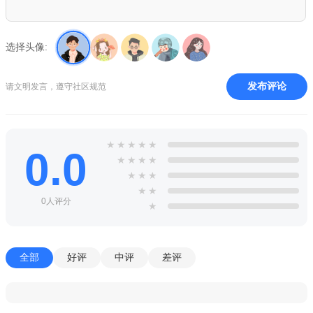
选择头像:
发布评论
请文明发言，遵守社区规范
★
★
★
★
★
0.0
★
★
★
★
★
★
★
★
★
0人评分
★
优势
1、在这款游戏中，玩家将扮演的是一个非常调皮捣蛋鬼，你
在地铁上乱涂乱画，
全部
好评
中评
差评
2、被脾气暴躁的警察还有他的狗追捕，你需要躲避地铁上的
地铁之外还要躲避地铁上的各种障碍物，