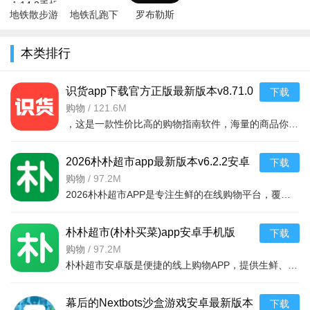
地铁散步游
地铁乱跑下
罗布勒斯
戏下载安装
载安装游戏
Roblox正版
手机版2022
2025官方最
手机下载
本类排行
最新版
新版
2026最新免
v1.14.2手机
(roblox)v2.675.715
费版
版
最新版
v2.715.1115
识货app下载官方正版最新版本v8.71.0
下载
最新版
安卓版
购物
/
121.6M
，这是一款性价比高的购物指南软件，海量的商品你都是可以选择的，用户可以看到很多的优惠的商品内容，各种正版资源可以在这里下载，由识货专业鉴别功能帮助你甄别，十分专业安全，需
2026朴朴超市app最新版本v6.2.2安卓
下载
最新版
购物
/
97.2M
2026朴朴超市APP是专注生鲜的在线购物平台，覆盖多城，30分钟极速配送。品类丰富含生鲜、日用品等，万款产品品质保障，天天特价月月大促。新人首单免邮送100元红包，更有秒杀、优惠券、秒付功能，冷链锁
朴朴超市(朴朴买菜)app安卓手机版
下载
v6.2.2安卓版
购物
/
97.2M
朴朴超市安卓版是便捷的线上购物APP，提供生鲜、日用等万款品质商品，每日特价、月月大促，新人首单免邮还送100元红包。支持30分钟闪电送达多区域，秒付通道结账快，更有完善售后保障，满足日常需求，轻松享
幕后的Nextbots沙盒游戏安卓最新版本
下载