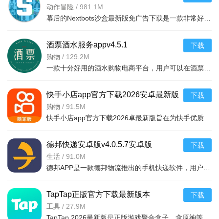
v11.2.2 中文版
动作冒险
/
981.1M
幕后的Nextbots沙盒最新版免广告下载是一款非常好玩的3D沙盒建造冒险游戏，高度自由的玩法和丰富的游戏内容，可以带给玩家们更多的冒险体验，采用第一视角，玩家可以自由探索和冒险，可以构建自己的基地，
酒票酒水服务appv4.5.1
下载
购物
/
129.2M
一款十分好用的酒水购物电商平台，用户可以在酒票酒水服务app上选购各种酒品，平台上酒品种类丰富，还有超多折扣，海量名优酒品，低至9.9元。，用户可以在享受美酒的同时查阅相关酒品知识
快手小店app官方下载2026安卓最新版
下载
v7.2.40.481安卓最新版
购物
/
91.5M
快手小店app官方下载2026卓最新版旨在为快手优质用户提供便捷的商品售卖服务，高效的将自身流量转化为收益，app拥有的功能很强大，店家可以在线查看所有的订单详情，软件拥有工作台，效率工具，客服消息等
德邦快递安卓版v4.0.5.7安卓版
下载
生活
/
91.0M
德邦APP是一款德邦物流推出的手机快递软件，用户可以通过手机下单查单、跟踪及个人资料管理等基本功能，方便快捷。
TapTap正版官方下载最新版本
下载
2026v2.94.0-mkt#100300手机版
工具
/
27.9M
TapTap 2026最新版是正版游戏聚合盒子，含原神等海量大作，更新及时。有平台+游戏双重福利，定期推主题权益；内置地图/配队/找搭子工具及安装包管理，提升体验。支持多登录保障安全，青少年模式兼顾不