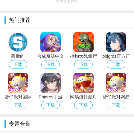
暂无更多评论
3、游戏无需繁杂操作，玩家只需轻松划动屏幕即可完成不同
目标，畅享趣味挑战模式带来的简单快感。
热门推荐
小编测评
1、无穷无尽的旅程：通过一次又一次的奔跑来提高你的分
数，每一步都不会浪费，甚至在离线时！
2、随着得分的增长，你将可以解锁新的道具和玩法更丰富的
幕后的
合成魔法中文
植物大战僵尸
phigros官方正
Nextbots沙盒
版
经典版下载安
版下载2026最
地区！
下载
下载
下载
下载
游戏安卓最新
装免费
新版安卓版
3、为你提供新的游乐场来与你的叛逆伙伴们一起猛冲、闪躲
版本
和跑酷。
相关说明
蛋仔派对国际
Phigros手游
网易蛋仔派对
蛋仔派对网易
服Eggy Party
官方下载最新
游戏免费版下
版下载安卓正
下载
下载
下载
下载
1、滑板的皮肤也有很多不同的更新,滑板可以带给玩家全新的
下载官方最新
版本
载安装
版游戏
跑酷体验玩起来还是蛮不错的可以试试看.
版
专题合集
2、游戏的玩法是没有广告的也不需网络的支持就能运行,玩家