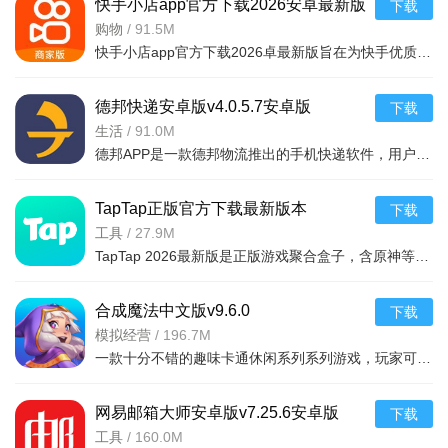
快手小店app官方下载2026安卓最新版
下载
v7.2.40.481安卓最新版
购物
/
91.5M
快手小店app官方下载2026卓最新版旨在为快手优质用户提供便捷的商品售卖服务，高效的将自身流量转化为收益，app拥有的功能很强大，店家可以在线查看所有的订单详情，软件拥有工作台，效率工具，客服消息等
德邦快递安卓版v4.0.5.7安卓版
下载
生活
/
91.0M
德邦APP是一款德邦物流推出的手机快递软件，用户可以通过手机下单查单、跟踪及个人资料管理等基本功能，方便快捷。
TapTap正版官方下载最新版本
下载
2026v2.94.0-mkt#100300手机版
工具
/
27.9M
TapTap 2026最新版是正版游戏聚合盒子，含原神等海量大作，更新及时。有平台+游戏双重福利，定期推主题权益；内置地图/配队/找搭子工具及安装包管理，提升体验。支持多登录保障安全，青少年模式兼顾不
合成魔法中文版v9.6.0
下载
模拟经营
/
196.7M
一款十分不错的趣味卡通休闲系列系列游戏，玩家可以通过合成魔法中文版利用自己的魔法来合成，建造自己的花园完成每天的任务，点击方块就能合成，操作起来非常简单有趣，还能够在梦幻的游戏世界之中
网易邮箱大师安卓版v7.25.6安卓版
下载
工具
/
160.0M