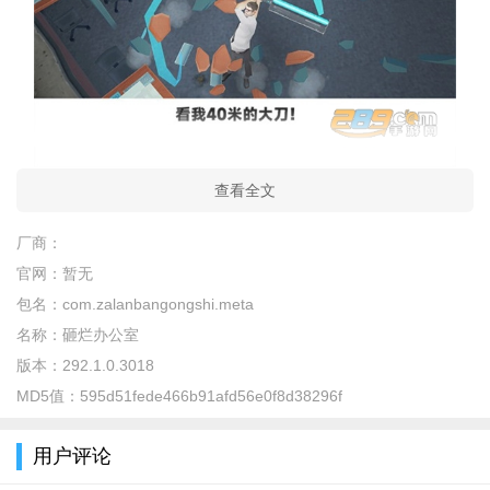
游戏介绍
查看全文
砸烂办公室游戏下载免广告是一款精致细腻3D画面的休闲减
厂商：
压游戏，在游戏中玩家将扮演揭竿而起的打工人，暴揍老板、摧
官网：
暂无
毁办公室，尽情发泄自己的不满情绪与压力，不同武器攻击力、
包名：
com.zalanbangongshi.meta
攻击速度等属性都有不同，选一个趁手的武器，砸烂这间办公
名称：
砸烂办公室
室！
版本：
292.1.0.3018
游戏亮点
MD5值：
595d51fede466b91afd56e0f8d38296f
1、整体的特效制作极为逼真代入感极强，真实的剧情任务需
用户评论
要你去选择尝试。