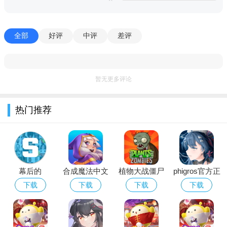
全部
好评
中评
差评
暂无更多评论
游戏优势
1、有许多道具和武器，包括棍子、军刀和各种可以使用的武
热门推荐
器。每种武器都有不同的威力。
2、还有许多其他层次。每个级别都要求你挑战不同的任务，
这将给你带来更多的乐趣。
幕后的
合成魔法中文
植物大战僵尸
phigros官方正
3、她喜欢毁灭的过程。一旦他们进入房间，他们可能会被摧
Nextbots沙盒
版
经典版下载安
版下载2026最
下载
下载
下载
下载
毁。没有任何规则限制它。你可以随意摧毁它。
游戏安卓最新
装免费
新版安卓版
相关说明
版本