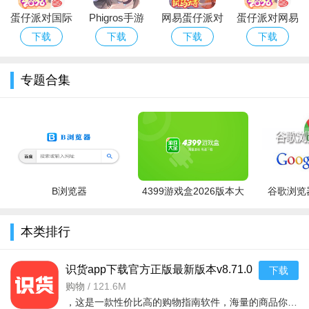
砸烂办公室是一个内容非常轻松解压的冒险游戏了，因为在
蛋仔派对国际
Phigros手游
网易蛋仔派对
蛋仔派对网易
游戏中玩家需要做的事情就是拿着一个巨大的铁锤在办公室里面
服Eggy Party
官方下载最新
游戏免费版下
版下载安卓正
下载
下载
下载
下载
狠狠的去破坏，将所有的东西都是可以砸个稀巴烂的，玩起来是
下载官方最新
版本
载安装
版游戏
超级解压的，可以让玩家很好的发泄自己心中的不快和愤懑，并
版
且是采用的第一视角，玩起来会更有感觉一些。
专题合集
B浏览器
4399游戏盒2026版本大
谷歌浏览器
全
本类排行
识货app下载官方正版最新版本v8.71.0
下载
安卓版
购物
/
121.6M
，这是一款性价比高的购物指南软件，海量的商品你都是可以选择的，用户可以看到很多的优惠的商品内容，各种正版资源可以在这里下载，由识货专业鉴别功能帮助你甄别，十分专业安全，需