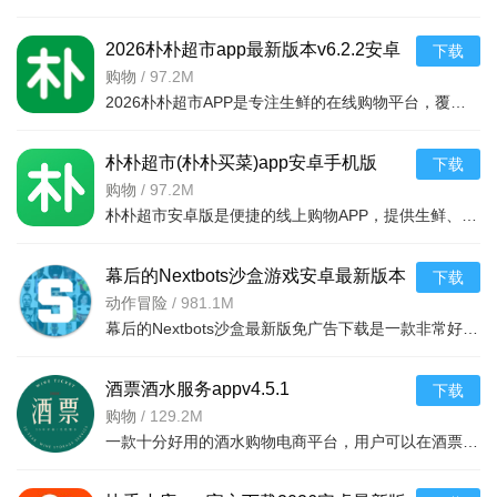
2026朴朴超市app最新版本v6.2.2安卓
下载
最新版
购物
/
97.2M
2026朴朴超市APP是专注生鲜的在线购物平台，覆盖多城，30分钟极速配送。品类丰富含生鲜、日用品等，万款产品品质保障，天天特价月月大促。新人首单免邮送100元红包，更有秒杀、优惠券、秒付功能，冷链锁
朴朴超市(朴朴买菜)app安卓手机版
下载
v6.2.2安卓版
购物
/
97.2M
朴朴超市安卓版是便捷的线上购物APP，提供生鲜、日用等万款品质商品，每日特价、月月大促，新人首单免邮还送100元红包。支持30分钟闪电送达多区域，秒付通道结账快，更有完善售后保障，满足日常需求，轻松享
幕后的Nextbots沙盒游戏安卓最新版本
下载
v11.2.2 中文版
动作冒险
/
981.1M
幕后的Nextbots沙盒最新版免广告下载是一款非常好玩的3D沙盒建造冒险游戏，高度自由的玩法和丰富的游戏内容，可以带给玩家们更多的冒险体验，采用第一视角，玩家可以自由探索和冒险，可以构建自己的基地，
酒票酒水服务appv4.5.1
下载
购物
/
129.2M
一款十分好用的酒水购物电商平台，用户可以在酒票酒水服务app上选购各种酒品，平台上酒品种类丰富，还有超多折扣，海量名优酒品，低至9.9元。，用户可以在享受美酒的同时查阅相关酒品知识