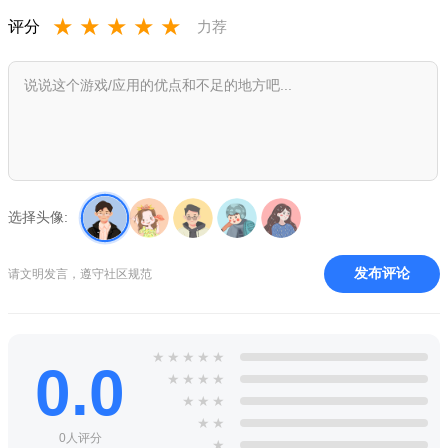
2、逼真的场景模拟，让你可以在办公室中大展身手，用武力
★
★
★
★
★
评分
力荐
打败同事。
3、解锁出更多的武器和道具，趁着同事和上司不注意的时候
使劲的教训。
游戏功能
1、非常考验玩家在不同的场合中那些自主的表演能力，当然
也要有着很好的心态。
选择头像:
2、最重要的是可以通过自己的闯关掌握更多通关技巧，你可
发布评论
请文明发言，遵守社区规范
以释放你的压力。
3、还有着极其畅快的 背景音乐，让你以最好的体验去面对所
有不同的挑战。
★
★
★
★
★
0.0
★
★
★
★
★
★
★
★
★
0人评分
★