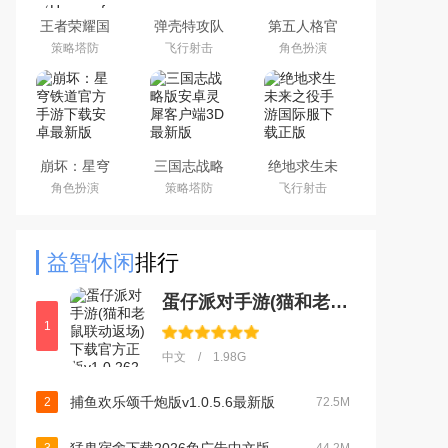
王者荣耀国
弹壳特攻队
第五人格官
际服下载
手游(新赛
服网易安卓
策略塔防
飞行射击
角色扮演
2026官方手
季)下载
客户端
机版
2026最新版
（Honor of
Kings）
崩坏：星穹
三国志战略
绝地求生未
铁道官方手
版安卓灵犀
来之役手游
角色扮演
策略塔防
飞行射击
游下载安卓
客户端3D最
国际服下载
最新版
新版
正版
益智休闲
排行
蛋仔派对手游(猫和老鼠联动返场)下载官方正版v1.0.262官方版
1
中文 / 1.98G
捕鱼欢乐颂千炮版v1.0.5.6最新版
2
72.5M