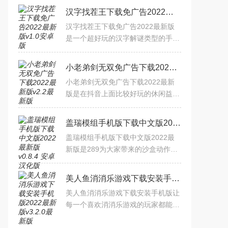
汉字找茬王下载免广告2022最新版v1.0安卓版
汉字找茬王下载免广告2022最新版
是一个超好玩的汉字解谜类型的手
游，在这里你能够感受到中国汉字文
化的博大精深，为大家解锁了超多的
小老弟剑无双免广告下载2022最新版v2.2最新版
关卡，里面包括了超多有趣的
小老弟剑无双免广告下载2022最新
版是在抖音上面比较好玩的休闲益智
类型的手游，在这里解锁全新的战斗
和冒险，参与到多种战斗中来，小老
盖瑞模组手机版下载中文版2022最新版v0.8.4 安卓汉化版
弟剑无双免广告里面还包括
盖瑞模组手机版下载中文版2022最
新版是289为大家带来的沙盒动作模
拟类型的射击类型的手游，在这里你
能够感受到更多的游戏玩法，你可以
美人鱼消消乐游戏下载安装手机版2022最新版v3.2.0最新版
充分发挥自己的想象力，解锁
美人鱼消消乐游戏下载安装手机版让
每一个喜欢消消乐游戏的玩家都能够
感受到消除手游的欢乐，在这里你可