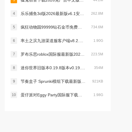
猛鬼宿舍下载2026免广告中文版v2.5.19最新版
3
44.2M
乐乐捕鱼3d版2026最新版v6.1安卓最新版
4
262.8M
疯狂动物园99999钻石金币免费下载2023最新版v2.15.0最新版
5
734.6M
率土之滨九游渠道服客户端v8.2.2安卓版
6
1.90G
罗布乐思roblox国际服最新版2026v2.713.911手机版
7
223.5M
迷你世界旧版本0.19.8版本v0.19.8安卓版
8
354M
节奏盒子 Sprunki模组下载最新版v1.0.0官方最新安卓版
9
921KB
蛋仔派对Eggy Party国际服下载最新版v1.0.188官方版
10
1.98G