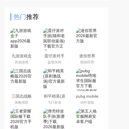
以和美人鱼一起参与到休闲游戏中
来，感受到与众不同的欢乐
热门
推荐
九游游戏盒
蛋仔派对手
迷你世界
子app2026
游(猫和老鼠
2026最新官
其他游戏
益智休闲
模拟经营
最新版
联动返场)下
方版
载官方正版
三国志战略
和平精英(原
pubg mobile
版2026官方
刺激战场)官
绝地求生国
策略塔防
飞行射击
动作冒险
最新版
方最新版
际服官方下
载2026最新
版本