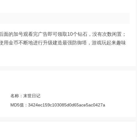
后面的加号观看完广告即可领取10个钻石，没有次数闲置；
使用金币不断地进行升级建造最强防御塔，游戏玩起来趣味
名称：
末世日记
MD5值：
3424ec159c103085d0d65ace5ac0427a