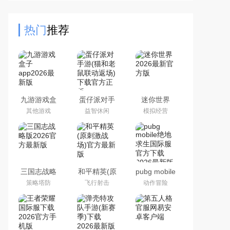
行走操作，感受不一样的跑酷玩法，
快速肥猪，火山猩猩，花样
热门
推荐
九游游戏盒
蛋仔派对手
迷你世界
子app2026
游(猫和老鼠
2026最新官
其他游戏
益智休闲
模拟经营
最新版
联动返场)下
方版
载官方正版
三国志战略
和平精英(原
pubg mobile
版2026官方
刺激战场)官
绝地求生国
策略塔防
飞行射击
动作冒险
最新版
方最新版
际服官方下
载2026最新
版本