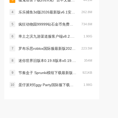
猛鬼宿舍下载2026免广告中文版v2.5.19最新版
3
44.2M
乐乐捕鱼3d版2026最新版v6.1安卓最新版
4
262.8M
疯狂动物园99999钻石金币免费下载2023最新版v2.15.0最新版
5
734.6M
率土之滨九游渠道服客户端v8.2.2安卓版
6
1.90G
罗布乐思roblox国际服最新版2026v2.713.911手机版
7
223.5M
迷你世界旧版本0.19.8版本v0.19.8安卓版
8
354M
节奏盒子 Sprunki模组下载最新版v1.0.0官方最新安卓版
9
921KB
蛋仔派对Eggy Party国际服下载最新版v1.0.188官方版
10
1.98G