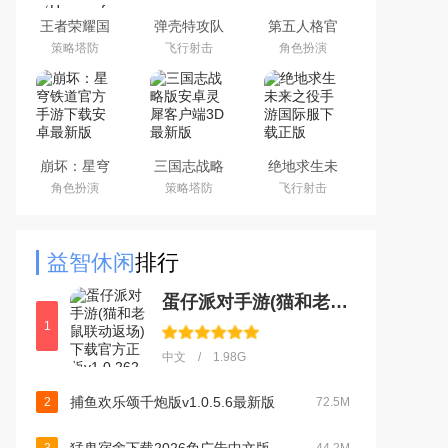
王者荣耀国
弹壳特攻队
第五人格官
际服下载
手游(新赛
服网易安卓
策略塔防
飞行射击
角色扮演
2026官方手
季)下载
客户端
机版
2026最新版
（Honor of
Kings）
崩坏：星穹
三国志战略
绝地求生未
铁道官方手
版安卓灵犀
来之役手游
角色扮演
策略塔防
飞行射击
游下载安卓
客户端3D最
国际服下载
最新版
新版
正版
益智休闲
排行
蛋仔派对手游(猫和老鼠联动返场)下载官方正版v1.0.262官方版
1
中文 / 1.98G
捕鱼欢乐颂千炮版v1.0.5.6最新版
2
72.5M