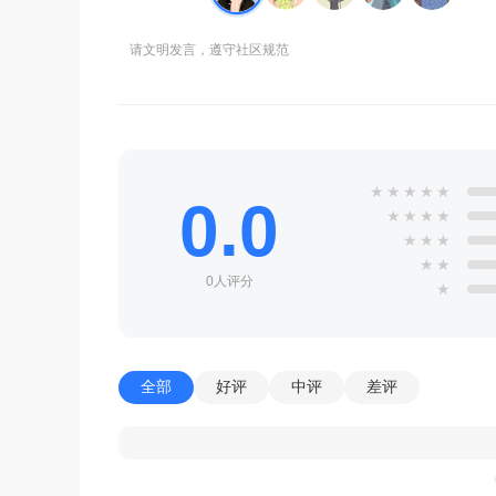
请文明发言，遵守社区规范
★
★
★
★
★
0.0
★
★
★
★
★
★
★
★
★
0人评分
★
全部
好评
中评
差评