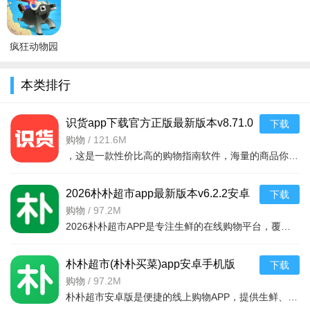
新中文版
最新版
币最新版
版v2.7.0全
v2.3.0最新
v2.1.0安卓
v2.14.0安卓
v2.4.3最新
解锁版
版
版
版
版
疯狂动物园
2022最新内
购破解版
本类排行
v1.50.6.2破
解版
识货app下载官方正版最新版本v8.71.0
下载
安卓版
购物
/
121.6M
，这是一款性价比高的购物指南软件，海量的商品你都是可以选择的，用户可以看到很多的优惠的商品内容，各种正版资源可以在这里下载，由识货专业鉴别功能帮助你甄别，十分专业安全，需
2026朴朴超市app最新版本v6.2.2安卓
下载
最新版
购物
/
97.2M
2026朴朴超市APP是专注生鲜的在线购物平台，覆盖多城，30分钟极速配送。品类丰富含生鲜、日用品等，万款产品品质保障，天天特价月月大促。新人首单免邮送100元红包，更有秒杀、优惠券、秒付功能，冷链锁
游戏亮点
朴朴超市(朴朴买菜)app安卓手机版
下载
v6.2.2安卓版
购物
/
97.2M
1、丛林野牛，大象伯爵，油炸狮子，银行家长颈鹿，10异国
朴朴超市安卓版是便捷的线上购物APP，提供生鲜、日用等万款品质商品，每日特价、月月大促，新人首单免邮还送100元红包。支持30分钟闪电送达多区域，秒付通道结账快，更有完善售后保障，满足日常需求，轻松享
宠物等你驯服！