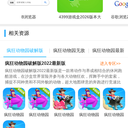
B浏览器
4399游戏盒2026版本大
谷歌浏览器
全
相关资源
疯狂动物园破解版
疯狂动物园无敌
疯狂动物园最新
疯狂动物园破解版2022最新版
2022最新版
破解版
破解版
进入专区>>
疯狂动物园破解版2022最新版是一款将动作与养成相结合的休闲跑
酷游戏，在沙盒世界冒险并参与各大动物狂欢，挥舞手中的套索，
捕捉不同种类和不同外貌的动物，超大地图肆意的奔跑进行竞速比
拼与冒险，开创自己的动物园，从驯服、饲养到经营，吸引游客光
临赚取金币，创新的操作，精巧的走位+快视，体验前所未有的心脏
虐待和刺激，史上最可爱的牛仔来了！为了顺利开放天空动物园，
快去抓动物吧。..
疯狂动物园
疯狂动物园
疯狂动物园
疯狂动物园
疯狂动物园
国际服内置
国际服破解
破解版下载
水世界破解
国际服免费
功能菜单最
版下载2023
2022无限金
版2022最新
内购破解版