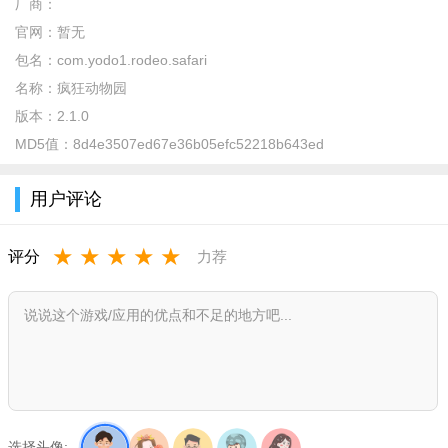
厂商：
官网：
暂无
包名：
com.yodo1.rodeo.safari
名称：
疯狂动物园
版本：
2.1.0
MD5值：
8d4e3507ed67e36b05efc52218b643ed
用户评论
★
★
★
★
★
评分
力荐
特别说明
内置菜单，菜单包含以下功能：
1：可以免费购买
选择头像: