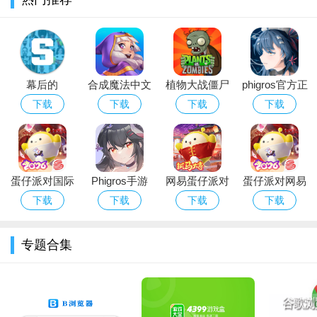
的良好替代品。
5、狮子栖息地:后期用动物非常容易，一路吃非常安全。
6、大象栖息地:前期没人能阻止，在没有高级动物之前是最稳
幕后的
合成魔法中文
植物大战僵尸
phigros官方正
定的前进方式，但是转移到暴力动物身上就麻烦了。
Nextbots沙盒
版
经典版下载安
版下载2026最
下载
下载
下载
下载
7、鸵鸟栖息地:可以额外获得大量金币，同时有暴力保护，鸵
游戏安卓最新
装免费
新版安卓版
鸟成为非常安全的超高速坐骑！
版本
游戏特色
蛋仔派对国际
Phigros手游
网易蛋仔派对
蛋仔派对网易
1、各种玩法会让你大开眼界，育种、模拟、跑酷、比赛等
服Eggy Party
官方下载最新
游戏免费版下
版下载安卓正
下载
下载
下载
下载
等；
下载官方最新
版本
载安装
版游戏
版
2、游戏画面非常精致细腻，经典的3d像素风格让你爱不释
专题合集
手；
3、操作简单，可玩性强，你要捕捉更多的动物才能扩大你的
动物园。