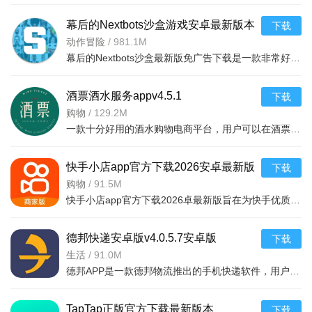
2、创建自己的动物园，从驯养、饲养到经营，吸引游客赚取
幕后的Nextbots沙盒游戏安卓最新版本
下载
金币！
v11.2.2 中文版
动作冒险
/
981.1M
幕后的Nextbots沙盒最新版免广告下载是一款非常好玩的3D沙盒建造冒险游戏，高度自由的玩法和丰富的游戏内容，可以带给玩家们更多的冒险体验，采用第一视角，玩家可以自由探索和冒险，可以构建自己的基地，
3、3D卡通像素风，女汉子&真人新“骑行”冒险！
4、创新的操作，精巧的走位+快视，体验前所未有的心脏虐
酒票酒水服务appv4.5.1
下载
待和刺激！
购物
/
129.2M
一款十分好用的酒水购物电商平台，用户可以在酒票酒水服务app上选购各种酒品，平台上酒品种类丰富，还有超多折扣，海量名优酒品，低至9.9元。，用户可以在享受美酒的同时查阅相关酒品知识
5、大草原，热带丛林，世界是热的，“骑”去看。
快手小店app官方下载2026安卓最新版
下载
v7.2.40.481安卓最新版
购物
/
91.5M
快手小店app官方下载2026卓最新版旨在为快手优质用户提供便捷的商品售卖服务，高效的将自身流量转化为收益，app拥有的功能很强大，店家可以在线查看所有的订单详情，软件拥有工作台，效率工具，客服消息等
德邦快递安卓版v4.0.5.7安卓版
下载
生活
/
91.0M
德邦APP是一款德邦物流推出的手机快递软件，用户可以通过手机下单查单、跟踪及个人资料管理等基本功能，方便快捷。
TapTap正版官方下载最新版本
下载