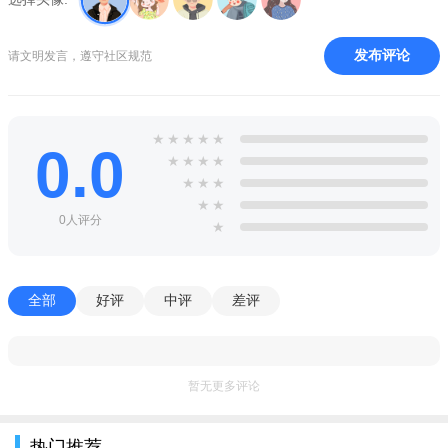
2：动物不会狂躁
3：动物不会加速
发布评论
请文明发言，遵守社区规范
4：动物快速训服
注：新手教程期间请勿开启菜单，会导致游戏无法继续进行
★
★
★
★
★
下去，部分机型可能会出现没有动物的情况，卸载重装即可恢复
0.0
★
★
★
★
正常
★
★
★
★
★
游戏玩法
0人评分
★
1、斑马栖息地:无需减少套索即可轻松转移。你可以非常稳定
和快速地花钱。
全部
好评
中评
差评
2、野牛栖息地:容易转移，转移时有较长时间的电荷保护，是
最安全最稳定的坐骑。同时，你也可以花钱。
3、长颈鹿栖息地:它的主要功能是扩张套索，可以提高后期转
暂无更多评论
移的成功率。
热门推荐
4、秃鹰栖息地:秃鹰可以跨越一切障碍，这种中期动物是大象