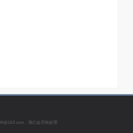
usu289@163.com，我们会尽快处理
号